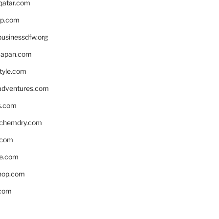
eqatar.com
pp.com
businessdfw.org
apan.com
style.com
adventures.com
s.com
nchemdry.com
.com
e.com
hop.com
.com