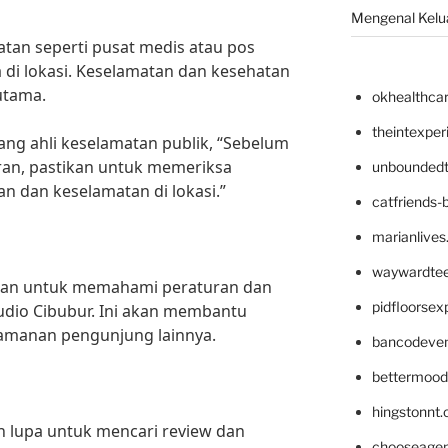
Mengenal Kelua
hatan seperti pusat medis atau pos
 di lokasi. Keselamatan dan kesehatan
utama.
okhealthca
theintexpe
ang ahli keselamatan publik, “Sebelum
ran, pastikan untuk memeriksa
unboundedt
an dan keselamatan di lokasi.”
catfriends-
marianlives
waywardte
ikan untuk memahami peraturan dan
pidfloorse
tudio Cibubur. Ini akan membantu
manan pengunjung lainnya.
bancodeve
bettermood
hingstonnt
n lupa untuk mencari review dan
chooseage