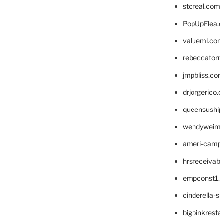
stcreal.com
PopUpFlea
valueml.co
rebeccator
jmpbliss.c
drjorgerico
queensushi
wendyweim
ameri-cam
hrsreceiva
empconst1
cinderella-
bigpinkrest