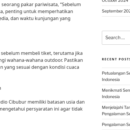
October 2024
seorang pakar pariwisata, “Sebelum
ta, penting untuk memperhatikan
September 20
rsedia, dan waktu kunjungan yang
Search
for:
 sebelum membeli tiket, terutama jika
gi wahana-wahana outdoor. Pastikan
RECENT POST
 yang sesuai dengan kondisi cuaca
Petualangan Ser
Indonesia
n
Menikmati Sens
Indonesia
dio Cibubur memiliki batasan usia dan
Menjelajahi Ta
mengetahui persyaratan ini agar tidak
Pengalaman Ser
Pengalaman Se