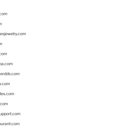
.com
m
resjewelry.com
om
.com
pa.com
erdds.com
p.com
bles.com
.com
support.com
aurant.com