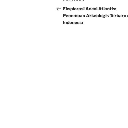
Previous
PREVIOUS
navigation
Post
Eksplorasi Ancol Atlantis:
Penemuan Arkeologis Terbaru 
Indonesia