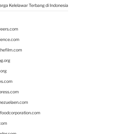
rga Kelelawar Terbang di Indonesia
reers.com
rience.com
hefilm.com
bg.org
.org
es.com
xpress.com
nezuelaen.com
foodcorporation.com
.com
nder.com