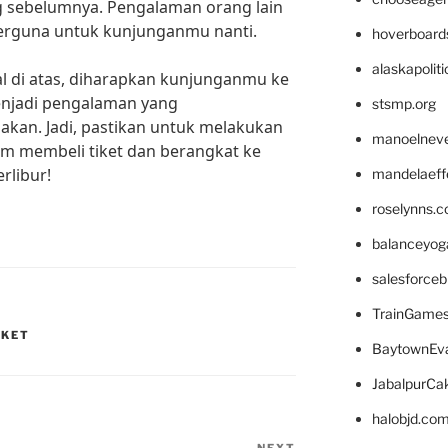
 sebelumnya. Pengalaman orang lain
erguna untuk kunjunganmu nanti.
hoverboard
alaskapolit
 di atas, diharapkan kunjunganmu ke
enjadi pengalaman yang
stsmp.org
kan. Jadi, pastikan untuk melakukan
manoelnev
um membeli tiket dan berangkat ke
rlibur!
mandelaeffe
roselynns.
balanceyog
salesforce
TrainGame
IKET
BaytownEva
JabalpurCa
halobjd.co