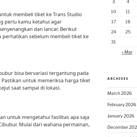
3
4
10
11
uk membeli tiket ke Trans Studio
ng perlu kamu ketahui agar
17
18
enyenangkan dan lancar. Berikut
24
25
u perhatikan sebelum membeli tiket ke
31
« Mar
ibubur bisa bervariasi tergantung pada
ARCHIVES
 Pastikan untuk memeriksa harga tiket
ejut saat sampai di lokasi.
March 2026
February 2026
January 2026
an untuk mengetahui fasilitas apa saja
 Cibubur. Mulai dari wahana permainan,
December 20