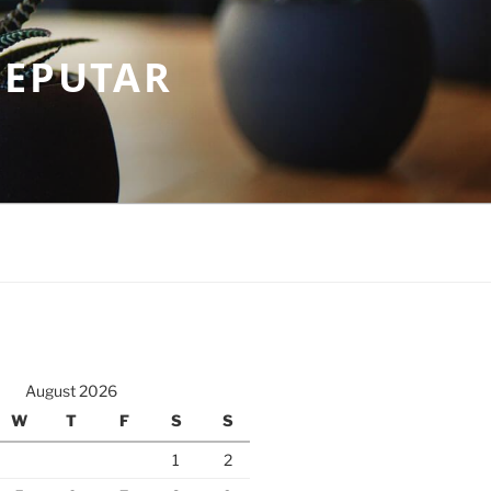
SEPUTAR
August 2026
W
T
F
S
S
1
2