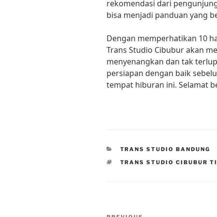
rekomendasi dari pengunjung
bisa menjadi panduan yang b
Dengan memperhatikan 10 hal
Trans Studio Cibubur akan m
menyenangkan dan tak terlupa
persiapan dengan baik sebel
tempat hiburan ini. Selamat be
CATEGORIES
TRANS STUDIO BANDUNG
TAGS
TRANS STUDIO CIBUBUR T
Post