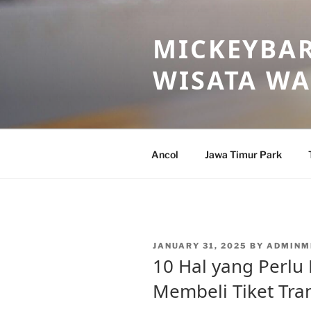
Skip
to
MICKEYBAR
content
WISATA W
Ancol
Jawa Timur Park
POSTED
JANUARY 31, 2025
BY
ADMINM
ON
10 Hal yang Perl
Membeli Tiket Tra