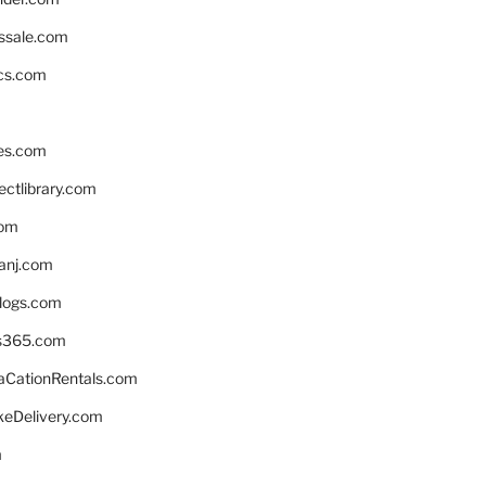
ssale.com
ics.com
es.com
ctlibrary.com
com
anj.com
blogs.com
s365.com
CationRentals.com
keDelivery.com
m