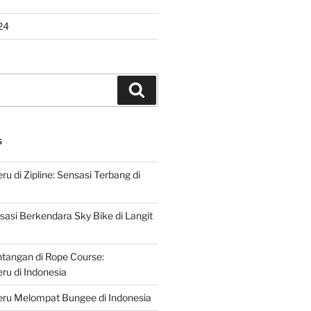
24
Search
S
u di Zipline: Sensasi Terbang di
asi Berkendara Sky Bike di Langit
ntangan di Rope Course:
u di Indonesia
ru Melompat Bungee di Indonesia