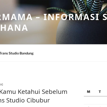
MAMA – INFORMASI 
AHANA
Trans Studio Bandung
IC
u Kamu Ketahui Sebelum
M
T
ns Studio Cibubur