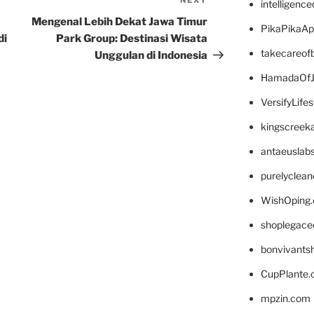
NEXT
Next
intelligenc
Post
Mengenal Lebih Dekat Jawa Timur
PikaPikaA
di
Park Group: Destinasi Wisata
takecareof
Unggulan di Indonesia
HamadaOfJ
VersifyLife
kingscreek
antaeuslab
purelyclea
WishOping
shoplegace
bonvivants
CupPlante
mpzin.com