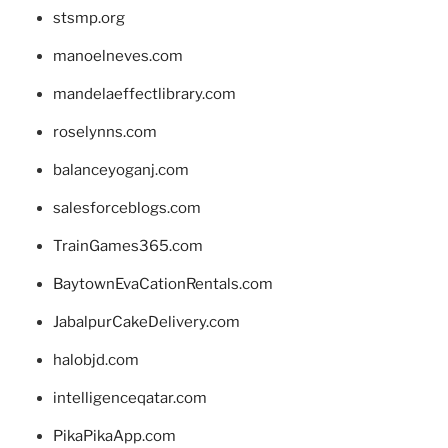
stsmp.org
manoelneves.com
mandelaeffectlibrary.com
roselynns.com
balanceyoganj.com
salesforceblogs.com
TrainGames365.com
BaytownEvaCationRentals.com
JabalpurCakeDelivery.com
halobjd.com
intelligenceqatar.com
PikaPikaApp.com