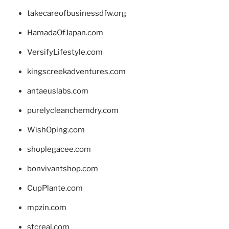
takecareofbusinessdfw.org
HamadaOfJapan.com
VersifyLifestyle.com
kingscreekadventures.com
antaeuslabs.com
purelycleanchemdry.com
WishOping.com
shoplegacee.com
bonvivantshop.com
CupPlante.com
mpzin.com
stcreal.com