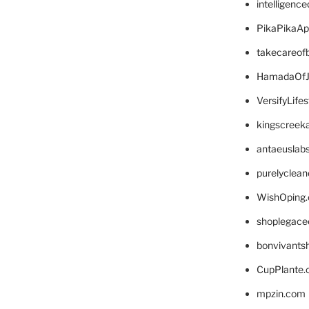
intelligenc
PikaPikaA
takecareof
HamadaOfJ
VersifyLife
kingscreek
antaeuslab
purelyclea
WishOping
shoplegace
bonvivants
CupPlante
mpzin.com