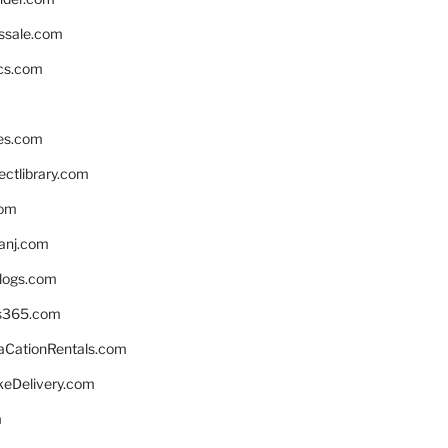
ssale.com
ics.com
es.com
ctlibrary.com
com
anj.com
blogs.com
s365.com
CationRentals.com
keDelivery.com
m