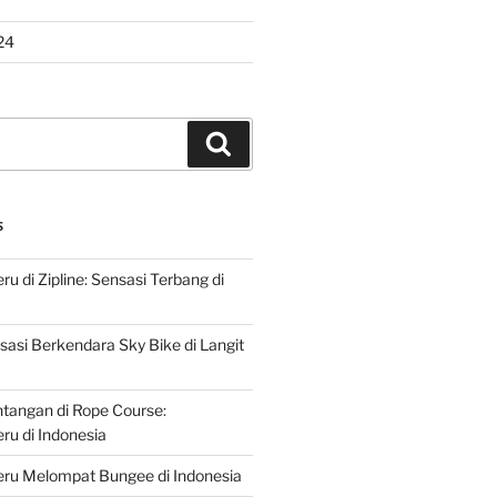
24
Search
S
u di Zipline: Sensasi Terbang di
asi Berkendara Sky Bike di Langit
ntangan di Rope Course:
u di Indonesia
ru Melompat Bungee di Indonesia