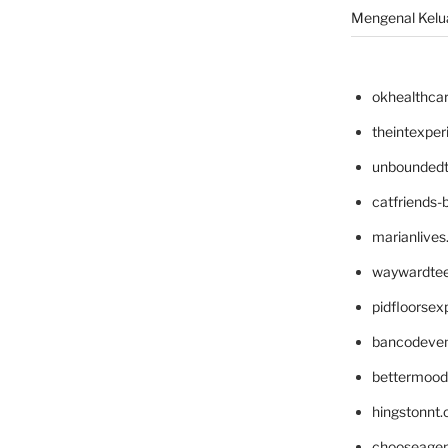
Mengenal Kelua
okhealthca
theintexpe
unboundedt
catfriends-
marianlives
waywardte
pidfloorse
bancodeve
bettermood
hingstonnt
chooseage