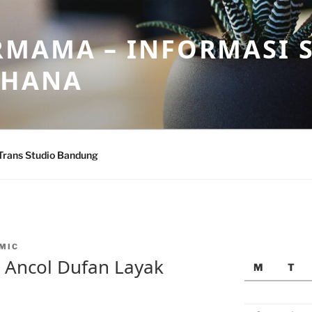
MAMA – INFORMASI 
AHANA
Trans Studio Bandung
MIC
 Ancol Dufan Layak
M
T