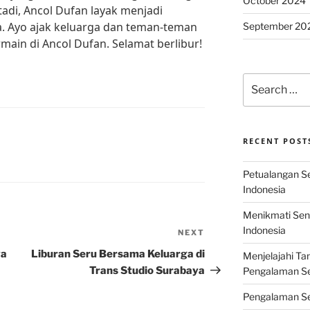
October 2024
tadi, Ancol Dufan layak menjadi
da. Ayo ajak keluarga dan teman-teman
September 20
ain di Ancol Dufan. Selamat berlibur!
Search
for:
RECENT POST
Petualangan Ser
Indonesia
Menikmati Sens
Indonesia
NEXT
Next
Post
ya
Liburan Seru Bersama Keluarga di
Menjelajahi Ta
Trans Studio Surabaya
Pengalaman Ser
Pengalaman Se