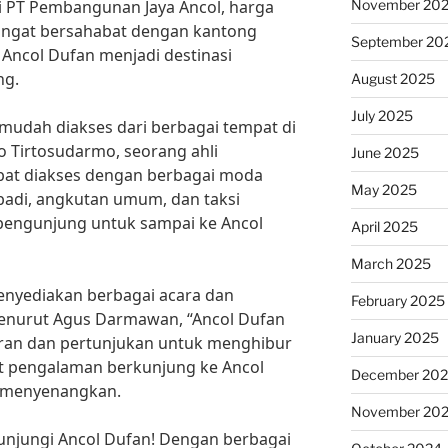
November 20
i PT Pembangunan Jaya Ancol, harga
sangat bersahabat dengan kantong
September 20
Ancol Dufan menjadi destinasi
ng.
August 2025
July 2025
mudah diakses dari berbagai tempat di
nto Tirtosudarmo, seorang ahli
June 2025
apat diakses dengan berbagai moda
May 2025
ibadi, angkutan umum, dan taksi
 pengunjung untuk sampai ke Ancol
April 2025
March 2025
enyediakan berbagai acara dan
February 2025
enurut Agus Darmawan, “Ancol Dufan
January 2025
ran dan pertunjukan untuk menghibur
t pengalaman berkunjung ke Ancol
December 20
 menyenangkan.
November 20
unjungi Ancol Dufan! Dengan berbagai