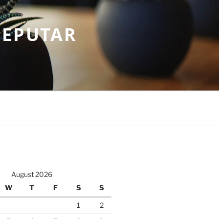
SEPUTAR
August 2026
W
T
F
S
S
1
2