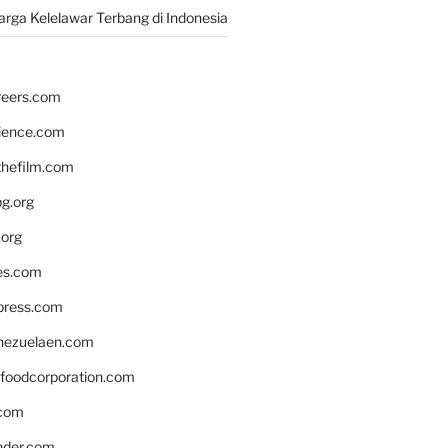
rga Kelelawar Terbang di Indonesia
reers.com
rience.com
hefilm.com
bg.org
.org
es.com
xpress.com
nezuelaen.com
foodcorporation.com
.com
nder.com