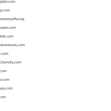
eqatar.com
pp.com
businessdfw.org
apan.com
style.com
adventures.com
s.com
nchemdry.com
.com
e.com
hop.com
.com