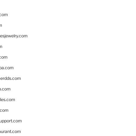
.com
m
resjewelry.com
om
.com
pa.com
erdds.com
p.com
bles.com
.com
support.com
aurant.com