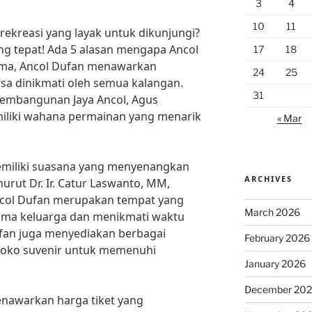
3
4
10
11
ekreasi yang layak untuk dikunjungi?
ang tepat! Ada 5 alasan mengapa Ancol
17
18
tama, Ancol Dufan menawarkan
24
25
sa dinikmati oleh semua kalangan.
31
embangunan Jaya Ancol, Agus
iliki wahana permainan yang menarik
« Mar
emiliki suasana yang menyenangkan
ARCHIVES
urut Dr. Ir. Catur Laswanto, MM,
Ancol Dufan merupakan tempat yang
March 2026
ama keluarga dan menikmati waktu
Dufan juga menyediakan berbagai
February 2026
n toko suvenir untuk memenuhi
January 2026
December 20
enawarkan harga tiket yang