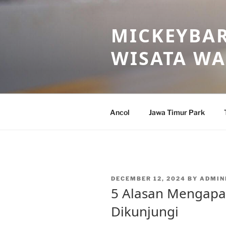
Skip
to
MICKEYBAR
content
WISATA W
Ancol
Jawa Timur Park
POSTED
DECEMBER 12, 2024
BY
ADMIN
ON
5 Alasan Mengapa
Dikunjungi