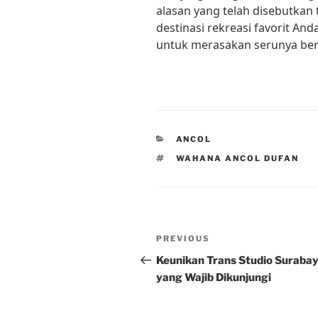
alasan yang telah disebutkan 
destinasi rekreasi favorit An
untuk merasakan serunya berm
CATEGORIES
ANCOL
TAGS
WAHANA ANCOL DUFAN
Post
Previous
PREVIOUS
navigation
Post
Keunikan Trans Studio Suraba
yang Wajib Dikunjungi