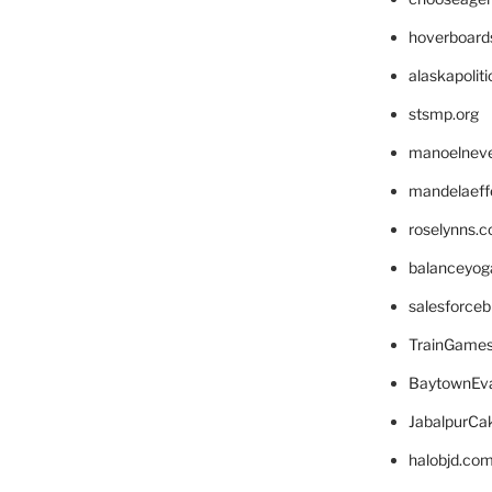
hoverboard
alaskapolit
stsmp.org
manoelnev
mandelaeffe
roselynns.
balanceyog
salesforce
TrainGame
BaytownEva
JabalpurCa
halobjd.co