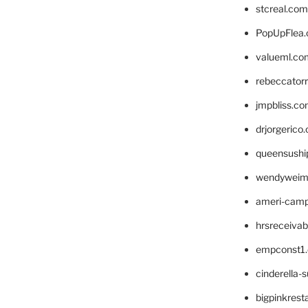
stcreal.com
PopUpFlea
valueml.co
rebeccator
jmpbliss.c
drjorgerico
queensushi
wendyweim
ameri-cam
hrsreceiva
empconst1
cinderella-
bigpinkrest