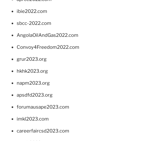
ibie2022.com
sbcc-2022.com
AngolaOilAndGas2022.com
Convoy4Freedom2022.com
grur2023.org
hkhk2023.org
napm2023.org
apsdfd2023.org
forumausape2023.com
imkl2023.com
careerfaircsd2023.com