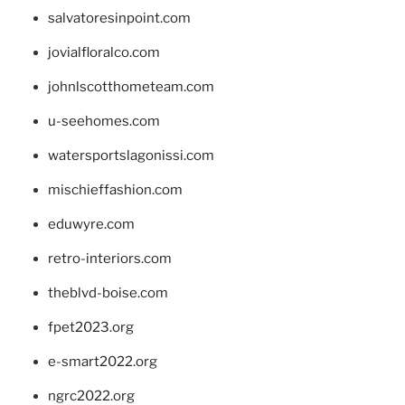
salvatoresinpoint.com
jovialfloralco.com
johnlscotthometeam.com
u-seehomes.com
watersportslagonissi.com
mischieffashion.com
eduwyre.com
retro-interiors.com
theblvd-boise.com
fpet2023.org
e-smart2022.org
ngrc2022.org