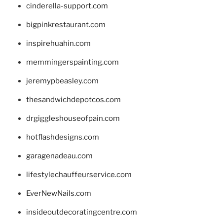
cinderella-support.com
bigpinkrestaurant.com
inspirehuahin.com
memmingerspainting.com
jeremypbeasley.com
thesandwichdepotcos.com
drgiggleshouseofpain.com
hotflashdesigns.com
garagenadeau.com
lifestylechauffeurservice.com
EverNewNails.com
insideoutdecoratingcentre.com