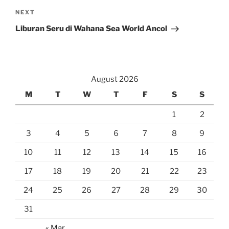
Next
NEXT
Post
Liburan Seru di Wahana Sea World Ancol
August 2026
M
T
W
T
F
S
S
1
2
3
4
5
6
7
8
9
10
11
12
13
14
15
16
17
18
19
20
21
22
23
24
25
26
27
28
29
30
31
« Mar