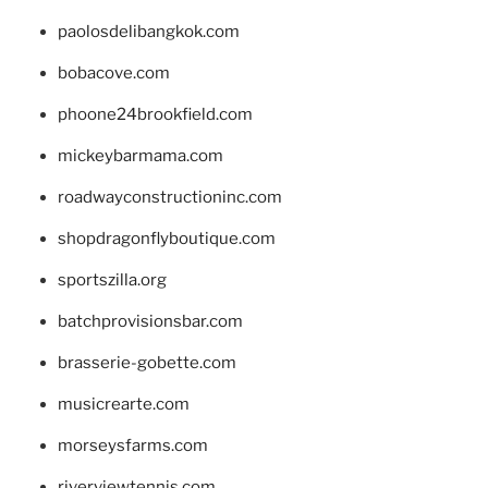
paolosdelibangkok.com
bobacove.com
phoone24brookfield.com
mickeybarmama.com
roadwayconstructioninc.com
shopdragonflyboutique.com
sportszilla.org
batchprovisionsbar.com
brasserie-gobette.com
musicrearte.com
morseysfarms.com
riverviewtennis.com