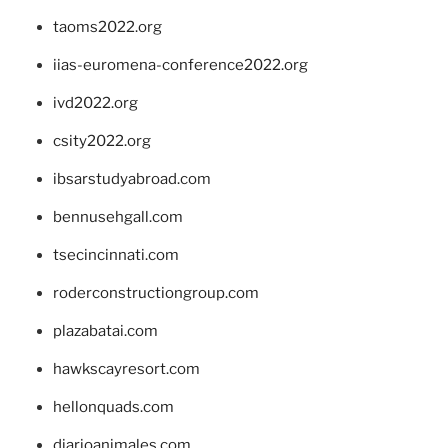
taoms2022.org
iias-euromena-conference2022.org
ivd2022.org
csity2022.org
ibsarstudyabroad.com
bennusehgall.com
tsecincinnati.com
roderconstructiongroup.com
plazabatai.com
hawkscayresort.com
hellonquads.com
diarioanimales.com