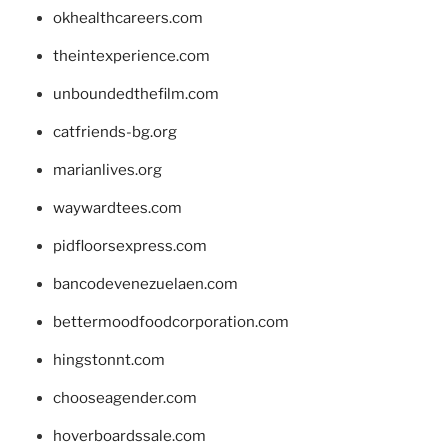
okhealthcareers.com
theintexperience.com
unboundedthefilm.com
catfriends-bg.org
marianlives.org
waywardtees.com
pidfloorsexpress.com
bancodevenezuelaen.com
bettermoodfoodcorporation.com
hingstonnt.com
chooseagender.com
hoverboardssale.com