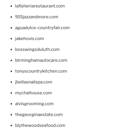
lafisheriarestaurant.com
915jazzandmore.com
aguadulce-countryfair.com
jakehovis.com
bosswingsduluth.com
birminghamautocare.com
tonyscountrykitchen.com
jbellasnailspa.com
mychaihouse.com
alvisgrooming.com
thegeorginaestate.com
blythewoodseafood.com