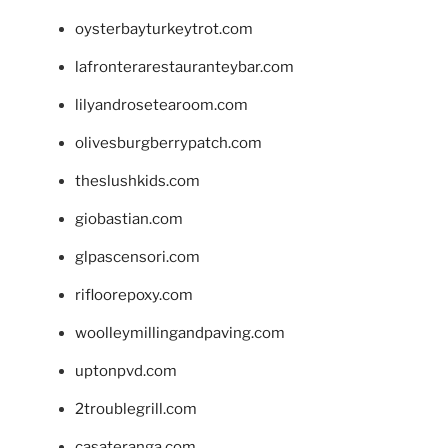
oysterbayturkeytrot.com
lafronterarestauranteybar.com
lilyandrosetearoom.com
olivesburgberrypatch.com
theslushkids.com
giobastian.com
glpascensori.com
rifloorepoxy.com
woolleymillingandpaving.com
uptonpvd.com
2troublegrill.com
casateranga.com