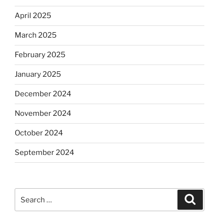
April 2025
March 2025
February 2025
January 2025
December 2024
November 2024
October 2024
September 2024
Search
Search
for: