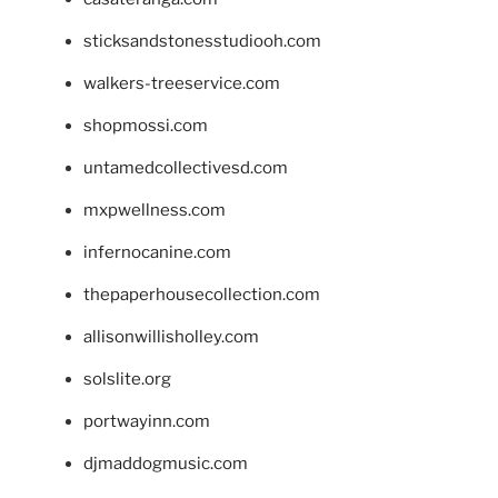
sticksandstonesstudiooh.com
walkers-treeservice.com
shopmossi.com
untamedcollectivesd.com
mxpwellness.com
infernocanine.com
thepaperhousecollection.com
allisonwillisholley.com
solslite.org
portwayinn.com
djmaddogmusic.com