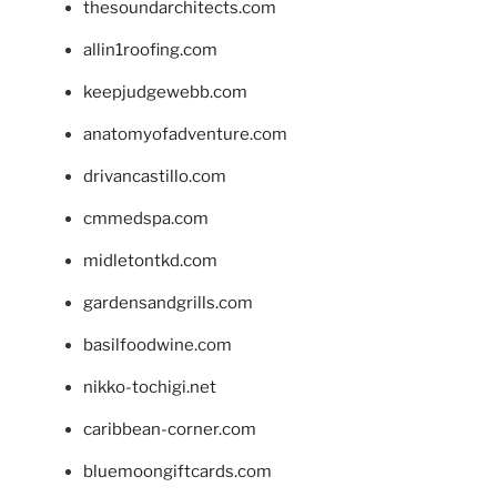
thesoundarchitects.com
allin1roofing.com
keepjudgewebb.com
anatomyofadventure.com
drivancastillo.com
cmmedspa.com
midletontkd.com
gardensandgrills.com
basilfoodwine.com
nikko-tochigi.net
caribbean-corner.com
bluemoongiftcards.com