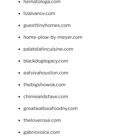
hematologa.com
lizaivanov.com
guesttinyhomes.com
home-plow-by-meyer.com
palatelatincuisine.com
blackdoglegacy.com
eatvivahouston.com
thebigshowok.com
chimeandstave.com
greatwallseafoodny.com
theloverose.com
gabriovoice.com