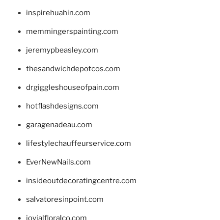
inspirehuahin.com
memmingerspainting.com
jeremypbeasley.com
thesandwichdepotcos.com
drgiggleshouseofpain.com
hotflashdesigns.com
garagenadeau.com
lifestylechauffeurservice.com
EverNewNails.com
insideoutdecoratingcentre.com
salvatoresinpoint.com
jovialfloralco.com