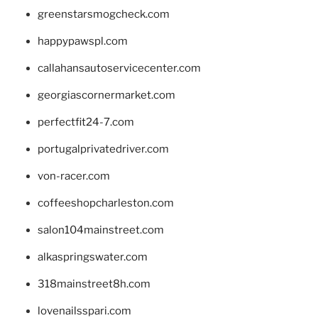
greenstarsmogcheck.com
happypawspl.com
callahansautoservicecenter.com
georgiascornermarket.com
perfectfit24-7.com
portugalprivatedriver.com
von-racer.com
coffeeshopcharleston.com
salon104mainstreet.com
alkaspringswater.com
318mainstreet8h.com
lovenailsspari.com