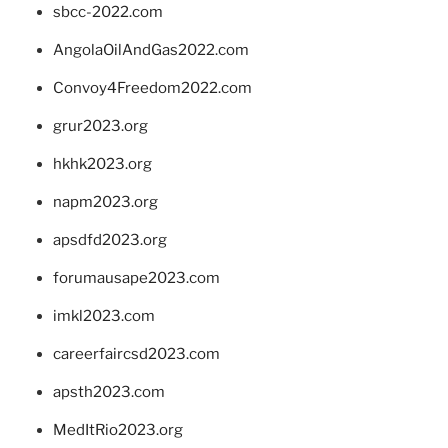
sbcc-2022.com
AngolaOilAndGas2022.com
Convoy4Freedom2022.com
grur2023.org
hkhk2023.org
napm2023.org
apsdfd2023.org
forumausape2023.com
imkl2023.com
careerfaircsd2023.com
apsth2023.com
MedItRio2023.org