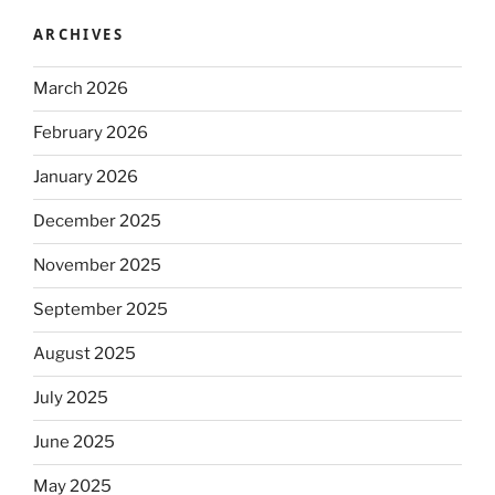
ARCHIVES
March 2026
February 2026
January 2026
December 2025
November 2025
September 2025
August 2025
July 2025
June 2025
May 2025