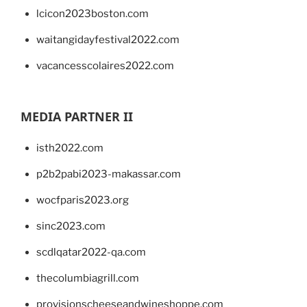
lcicon2023boston.com
waitangidayfestival2022.com
vacancesscolaires2022.com
MEDIA PARTNER II
isth2022.com
p2b2pabi2023-makassar.com
wocfparis2023.org
sinc2023.com
scdlqatar2022-qa.com
thecolumbiagrill.com
provisionscheeseandwineshoppe.com