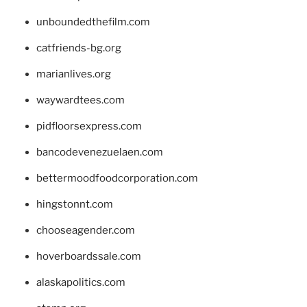
unboundedthefilm.com
catfriends-bg.org
marianlives.org
waywardtees.com
pidfloorsexpress.com
bancodevenezuelaen.com
bettermoodfoodcorporation.com
hingstonnt.com
chooseagender.com
hoverboardssale.com
alaskapolitics.com