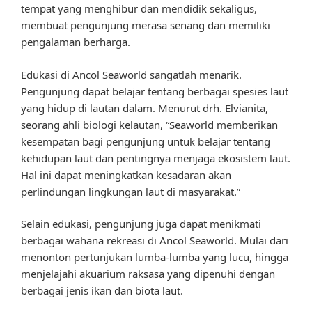
tempat yang menghibur dan mendidik sekaligus,
membuat pengunjung merasa senang dan memiliki
pengalaman berharga.
Edukasi di Ancol Seaworld sangatlah menarik.
Pengunjung dapat belajar tentang berbagai spesies laut
yang hidup di lautan dalam. Menurut drh. Elvianita,
seorang ahli biologi kelautan, “Seaworld memberikan
kesempatan bagi pengunjung untuk belajar tentang
kehidupan laut dan pentingnya menjaga ekosistem laut.
Hal ini dapat meningkatkan kesadaran akan
perlindungan lingkungan laut di masyarakat.”
Selain edukasi, pengunjung juga dapat menikmati
berbagai wahana rekreasi di Ancol Seaworld. Mulai dari
menonton pertunjukan lumba-lumba yang lucu, hingga
menjelajahi akuarium raksasa yang dipenuhi dengan
berbagai jenis ikan dan biota laut.