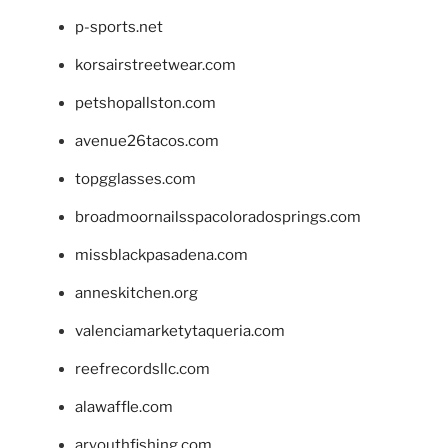
p-sports.net
korsairstreetwear.com
petshopallston.com
avenue26tacos.com
topgglasses.com
broadmoornailsspacoloradosprings.com
missblackpasadena.com
anneskitchen.org
valenciamarketytaqueria.com
reefrecordsllc.com
alawaffle.com
aryouthfishing.com