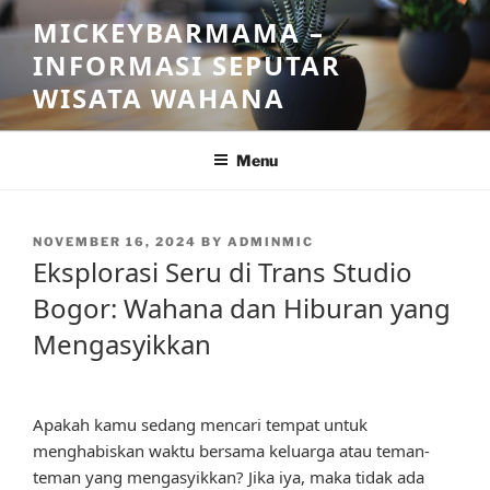
Skip
MICKEYBARMAMA –
to
INFORMASI SEPUTAR
content
WISATA WAHANA
Menu
POSTED
NOVEMBER 16, 2024
BY
ADMINMIC
ON
Eksplorasi Seru di Trans Studio
Bogor: Wahana dan Hiburan yang
Mengasyikkan
Apakah kamu sedang mencari tempat untuk
menghabiskan waktu bersama keluarga atau teman-
teman yang mengasyikkan? Jika iya, maka tidak ada