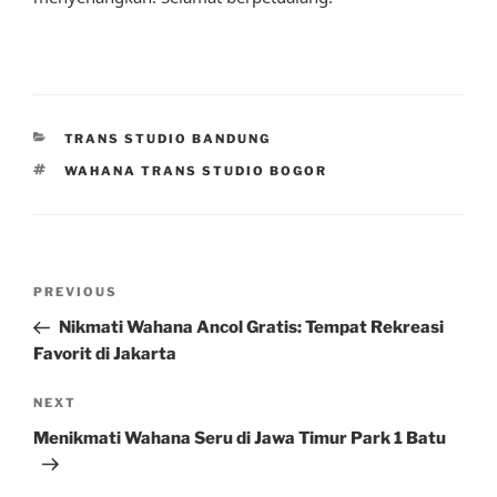
CATEGORIES
TRANS STUDIO BANDUNG
TAGS
WAHANA TRANS STUDIO BOGOR
Post
Previous
PREVIOUS
navigation
Post
Nikmati Wahana Ancol Gratis: Tempat Rekreasi
Favorit di Jakarta
Next
NEXT
Post
Menikmati Wahana Seru di Jawa Timur Park 1 Batu