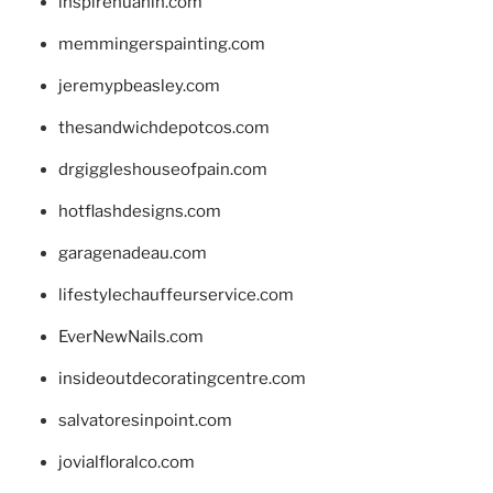
inspirehuahin.com
memmingerspainting.com
jeremypbeasley.com
thesandwichdepotcos.com
drgiggleshouseofpain.com
hotflashdesigns.com
garagenadeau.com
lifestylechauffeurservice.com
EverNewNails.com
insideoutdecoratingcentre.com
salvatoresinpoint.com
jovialfloralco.com