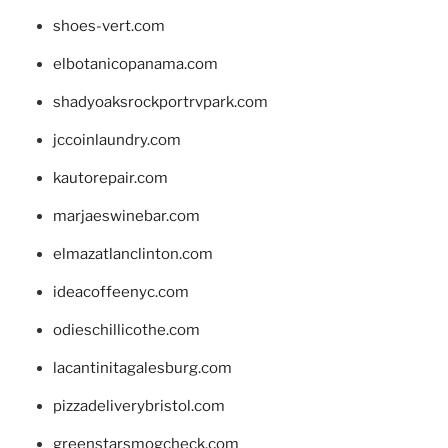
shoes-vert.com
elbotanicopanama.com
shadyoaksrockportrvpark.com
jccoinlaundry.com
kautorepair.com
marjaeswinebar.com
elmazatlanclinton.com
ideacoffeenyc.com
odieschillicothe.com
lacantinitagalesburg.com
pizzadeliverybristol.com
greenstarsmogcheck.com