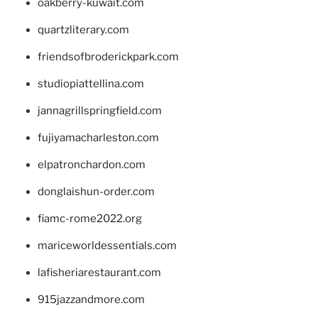
oakberry-kuwait.com
quartzliterary.com
friendsofbroderickpark.com
studiopiattellina.com
jannagrillspringfield.com
fujiyamacharleston.com
elpatronchardon.com
donglaishun-order.com
fiamc-rome2022.org
mariceworldessentials.com
lafisheriarestaurant.com
915jazzandmore.com