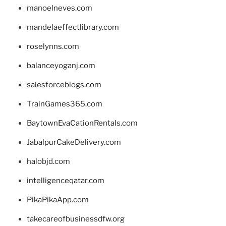
manoelneves.com
mandelaeffectlibrary.com
roselynns.com
balanceyoganj.com
salesforceblogs.com
TrainGames365.com
BaytownEvaCationRentals.com
JabalpurCakeDelivery.com
halobjd.com
intelligenceqatar.com
PikaPikaApp.com
takecareofbusinessdfw.org