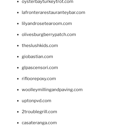
oysterbayturkeytrot.com
lafronterarestauranteybar.com
lilyandrosetearoom.com
olivesburgberrypatch.com
theslushkids.com
giobastian.com
glpascensori.com
rifloorepoxy.com
woolleymillingandpaving.com
uptonpvd.com
2troublegrill.com
casateranga.com