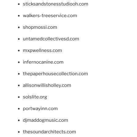
sticksandstonesstudiooh.com
walkers-treeservice.com
shopmossi.com
untamedcollectivesd.com
mxpwellness.com
infernocanine.com
thepaperhousecollection.com
allisonwillisholley.com
solslite.org
portwayinn.com
djmaddogmusic.com
thesoundarchitects.com