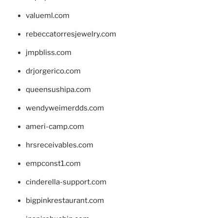
valueml.com
rebeccatorresjewelry.com
jmpbliss.com
drjorgerico.com
queensushipa.com
wendyweimerdds.com
ameri-camp.com
hrsreceivables.com
empconst1.com
cinderella-support.com
bigpinkrestaurant.com