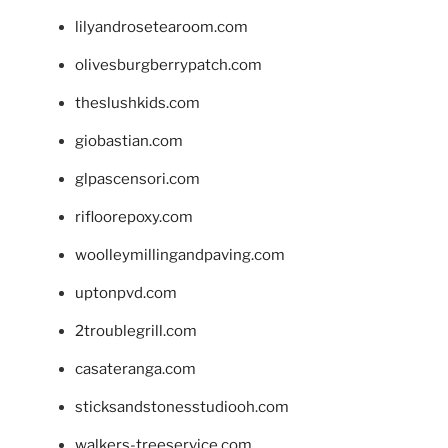
lilyandrosetearoom.com
olivesburgberrypatch.com
theslushkids.com
giobastian.com
glpascensori.com
rifloorepoxy.com
woolleymillingandpaving.com
uptonpvd.com
2troublegrill.com
casateranga.com
sticksandstonesstudiooh.com
walkers-treeservice.com