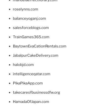
mandelaeffectlibrary.com
roselynns.com
balanceyoganj.com
salesforceblogs.com
TrainGames365.com
BaytownEvaCationRentals.com
JabalpurCakeDelivery.com
halobjd.com
intelligenceqatar.com
PikaPikaApp.com
takecareofbusinessdfw.org
HamadaOfJapan.com