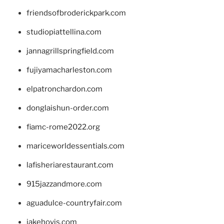
friendsofbroderickpark.com
studiopiattellina.com
jannagrillspringfield.com
fujiyamacharleston.com
elpatronchardon.com
donglaishun-order.com
fiamc-rome2022.org
mariceworldessentials.com
lafisheriarestaurant.com
915jazzandmore.com
aguadulce-countryfair.com
jakehovis.com