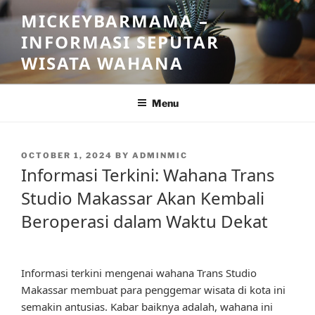
Skip
MICKEYBARMAMA –
to
INFORMASI SEPUTAR
content
WISATA WAHANA
Menu
POSTED
OCTOBER 1, 2024
BY
ADMINMIC
ON
Informasi Terkini: Wahana Trans
Studio Makassar Akan Kembali
Beroperasi dalam Waktu Dekat
Informasi terkini mengenai wahana Trans Studio
Makassar membuat para penggemar wisata di kota ini
semakin antusias. Kabar baiknya adalah, wahana ini