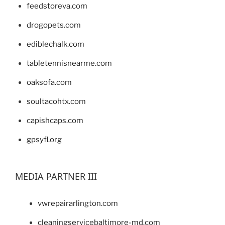
feedstoreva.com
drogopets.com
ediblechalk.com
tabletennisnearme.com
oaksofa.com
soultacohtx.com
capishcaps.com
gpsyfl.org
MEDIA PARTNER III
vwrepairarlington.com
cleaningservicebaltimore-md.com