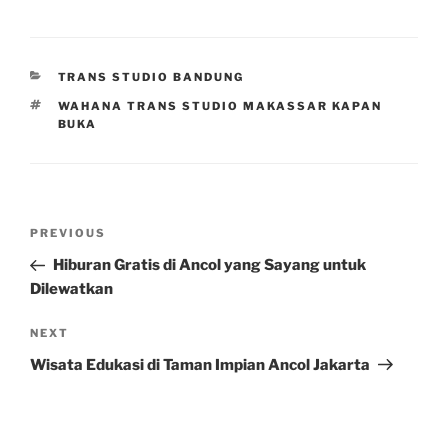
CATEGORIES
TRANS STUDIO BANDUNG
TAGS
WAHANA TRANS STUDIO MAKASSAR KAPAN
BUKA
Post
Previous
PREVIOUS
navigation
Post
Hiburan Gratis di Ancol yang Sayang untuk
Dilewatkan
Next
NEXT
Post
Wisata Edukasi di Taman Impian Ancol Jakarta