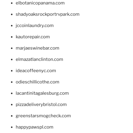
elbotanicopanama.com
shadyoaksrockportrvpark.com
jccoinlaundry.com
kautorepair.com
marjaeswinebar.com
elmazatlanclinton.com
ideacoffeenyc.com
odieschillicothe.com
lacantinitagalesburg.com
pizzadeliverybristol.com
greenstarsmogcheck.com
happypawspl.com