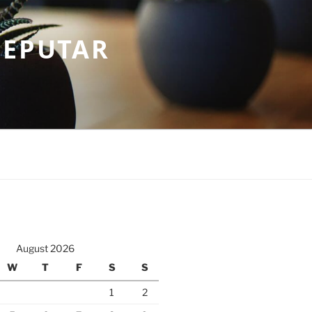
SEPUTAR
August 2026
W
T
F
S
S
1
2