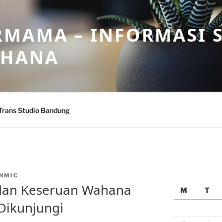
MAMA – INFORMASI 
AHANA
Trans Studio Bandung
NMIC
 dan Keseruan Wahana
M
T
Dikunjungi