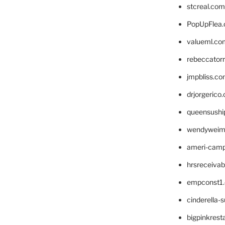
stcreal.com
PopUpFlea
valueml.co
rebeccator
jmpbliss.c
drjorgerico
queensushi
wendyweim
ameri-cam
hrsreceiva
empconst1
cinderella-
bigpinkrest