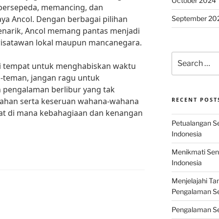
October 2024
i bersepeda, memancing, dan
ya Ancol. Dengan berbagai pilihan
September 20
narik, Ancol memang pantas menjadi
i wisatawan lokal maupun mancanegara.
Search
ari tempat untuk menghabiskan waktu
for:
-teman, jangan ragu untuk
 pengalaman berlibur yang tak
dahan serta keseruan wahana-wahana
RECENT POST
pat di mana kebahagiaan dan kenangan
Petualangan Ser
Indonesia
Menikmati Sens
Indonesia
Menjelajahi Ta
Pengalaman Ser
Pengalaman Se