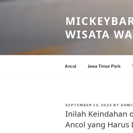
Skip
to
MICKEYBAR
content
WISATA W
Ancol
Jawa Timur Park
POSTED
SEPTEMBER 13, 2024
BY
ADMI
ON
Inilah Keindahan
Ancol yang Harus 