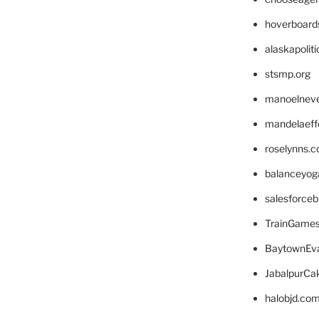
hoverboard
alaskapolit
stsmp.org
manoelnev
mandelaeffe
roselynns.
balanceyog
salesforce
TrainGame
BaytownEva
JabalpurCa
halobjd.co