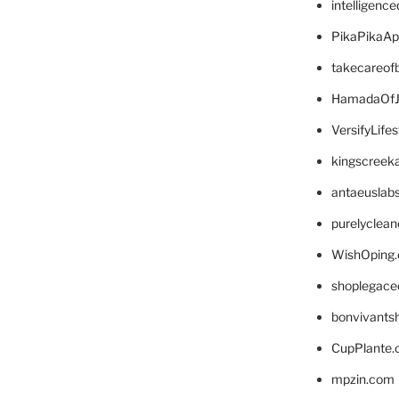
intelligenc
PikaPikaA
takecareof
HamadaOfJ
VersifyLife
kingscreek
antaeuslab
purelyclea
WishOping
shoplegace
bonvivants
CupPlante
mpzin.com