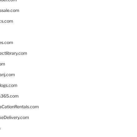
ssale.com
ics.com
es.com
ctlibrary.com
com
anj.com
blogs.com
s365.com
CationRentals.com
keDelivery.com
m