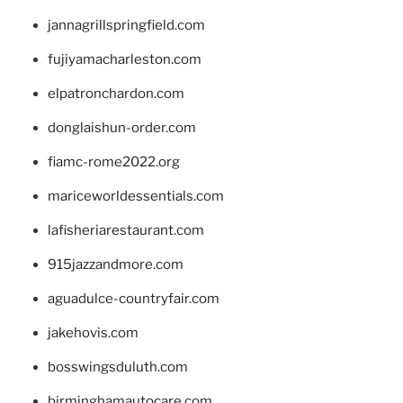
jannagrillspringfield.com
fujiyamacharleston.com
elpatronchardon.com
donglaishun-order.com
fiamc-rome2022.org
mariceworldessentials.com
lafisheriarestaurant.com
915jazzandmore.com
aguadulce-countryfair.com
jakehovis.com
bosswingsduluth.com
birminghamautocare.com