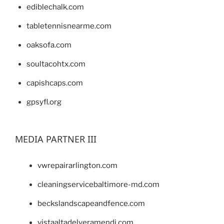
ediblechalk.com
tabletennisnearme.com
oaksofa.com
soultacohtx.com
capishcaps.com
gpsyfl.org
MEDIA PARTNER III
vwrepairarlington.com
cleaningservicebaltimore-md.com
beckslandscapeandfence.com
vistaaltadelveramendi.com