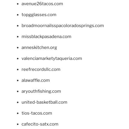
avenue26tacos.com
topgglasses.com
broadmoornailsspacoloradosprings.com
missblackpasadena.com
anneskitchen.org
valenciamarketytaqueria.com
reefrecordsllc.com
alawaffle.com
aryouthfishing.com
united-basketball.com
tios-tacos.com
cafecito-satx.com