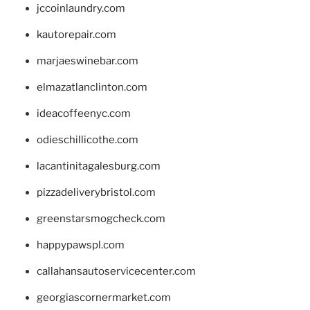
jccoinlaundry.com
kautorepair.com
marjaeswinebar.com
elmazatlanclinton.com
ideacoffeenyc.com
odieschillicothe.com
lacantinitagalesburg.com
pizzadeliverybristol.com
greenstarsmogcheck.com
happypawspl.com
callahansautoservicecenter.com
georgiascornermarket.com