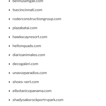
bennusehgall.com
tsecincinnati.com
roderconstructiongroup.com
plazabatai.com
hawkscayresort.com
hellonquads.com
diarioanimales.com
decogaleri.com
unavozparadios.com
shoes-vert.com
elbotanicopanama.com
shadyoaksrockportrvpark.com