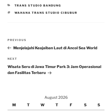
CATEGORIES
TRANS STUDIO BANDUNG
TAGS
WAHANA TRANS STUDIO CIBUBUR
Post
Previous
PREVIOUS
navigation
Post
Menjelajahi Keajaiban Laut di Ancol Sea World
Next
NEXT
Post
Wisata Seru di Jawa Timur Park 3: Jam Operasional
dan Fasilitas Terbaru
August 2026
M
T
W
T
F
S
S