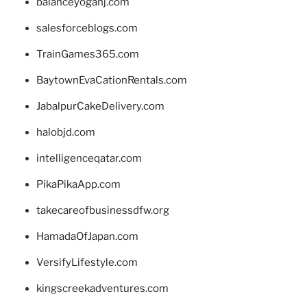
balanceyoganj.com
salesforceblogs.com
TrainGames365.com
BaytownEvaCationRentals.com
JabalpurCakeDelivery.com
halobjd.com
intelligenceqatar.com
PikaPikaApp.com
takecareofbusinessdfw.org
HamadaOfJapan.com
VersifyLifestyle.com
kingscreekadventures.com