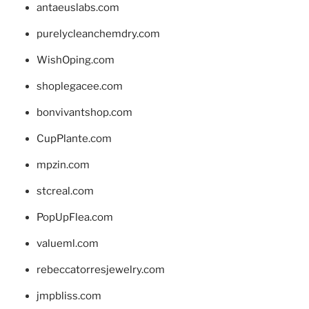
antaeuslabs.com
purelycleanchemdry.com
WishOping.com
shoplegacee.com
bonvivantshop.com
CupPlante.com
mpzin.com
stcreal.com
PopUpFlea.com
valueml.com
rebeccatorresjewelry.com
jmpbliss.com