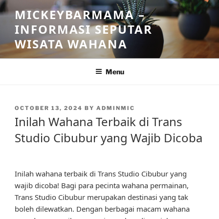
Skip
MICKEYBARMAMA –
to
INFORMASI SEPUTAR
content
WISATA WAHANA
Menu
POSTED
OCTOBER 13, 2024
BY
ADMINMIC
ON
Inilah Wahana Terbaik di Trans
Studio Cibubur yang Wajib Dicoba
Inilah wahana terbaik di Trans Studio Cibubur yang
wajib dicoba! Bagi para pecinta wahana permainan,
Trans Studio Cibubur merupakan destinasi yang tak
boleh dilewatkan. Dengan berbagai macam wahana