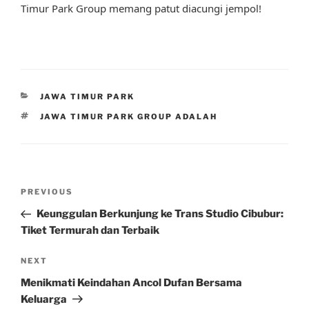
Timur Park Group memang patut diacungi jempol!
CATEGORIES
JAWA TIMUR PARK
TAGS
JAWA TIMUR PARK GROUP ADALAH
Post
Previous
PREVIOUS
navigation
Post
Keunggulan Berkunjung ke Trans Studio Cibubur:
Tiket Termurah dan Terbaik
Next
NEXT
Post
Menikmati Keindahan Ancol Dufan Bersama
Keluarga