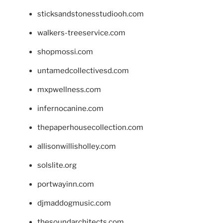
sticksandstonesstudiooh.com
walkers-treeservice.com
shopmossi.com
untamedcollectivesd.com
mxpwellness.com
infernocanine.com
thepaperhousecollection.com
allisonwillisholley.com
solslite.org
portwayinn.com
djmaddogmusic.com
thesoundarchitects.com