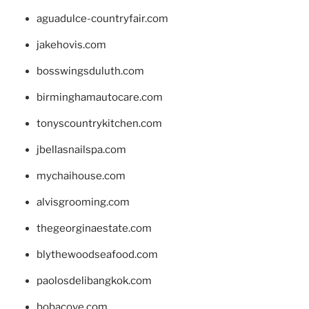
aguadulce-countryfair.com
jakehovis.com
bosswingsduluth.com
birminghamautocare.com
tonyscountrykitchen.com
jbellasnailspa.com
mychaihouse.com
alvisgrooming.com
thegeorginaestate.com
blythewoodseafood.com
paolosdelibangkok.com
bobacove.com