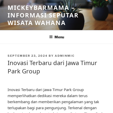
Skip
MICKEYBARMAMA –
to
INFORMASI SEPUTAR
content
WISATA WAHANA
Menu
POSTED
SEPTEMBER 23, 2024
BY
ADMINMIC
ON
Inovasi Terbaru dari Jawa Timur
Park Group
Inovasi Terbaru dari Jawa Timur Park Group
memperlihatkan dedikasi mereka dalam terus
berkembang dan memberikan pengalaman yang tak
terlupakan bagi para pengunjung. Terkenal dengan