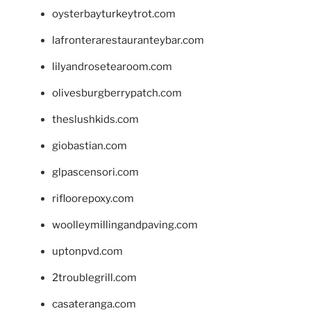
oysterbayturkeytrot.com
lafronterarestauranteybar.com
lilyandrosetearoom.com
olivesburgberrypatch.com
theslushkids.com
giobastian.com
glpascensori.com
rifloorepoxy.com
woolleymillingandpaving.com
uptonpvd.com
2troublegrill.com
casateranga.com