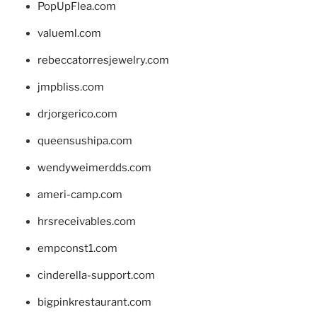
PopUpFlea.com
valueml.com
rebeccatorresjewelry.com
jmpbliss.com
drjorgerico.com
queensushipa.com
wendyweimerdds.com
ameri-camp.com
hrsreceivables.com
empconst1.com
cinderella-support.com
bigpinkrestaurant.com