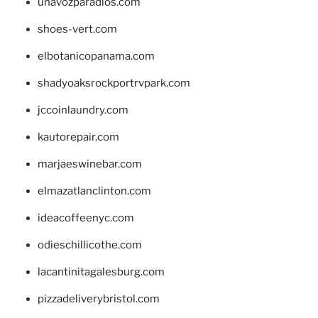
unavozparadios.com
shoes-vert.com
elbotanicopanama.com
shadyoaksrockportrvpark.com
jccoinlaundry.com
kautorepair.com
marjaeswinebar.com
elmazatlanclinton.com
ideacoffeenyc.com
odieschillicothe.com
lacantinitagalesburg.com
pizzadeliverybristol.com