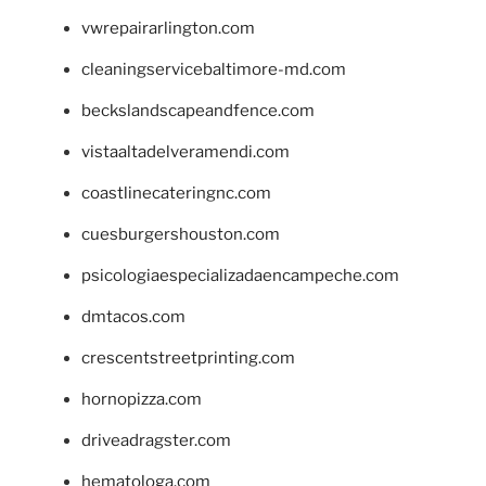
vwrepairarlington.com
cleaningservicebaltimore-md.com
beckslandscapeandfence.com
vistaaltadelveramendi.com
coastlinecateringnc.com
cuesburgershouston.com
psicologiaespecializadaencampeche.com
dmtacos.com
crescentstreetprinting.com
hornopizza.com
driveadragster.com
hematologa.com