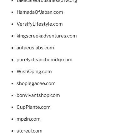
takecareofbusinessdfw.org
HamadaOfJapan.com
VersifyLifestyle.com
kingscreekadventures.com
antaeuslabs.com
purelycleanchemdry.com
WishOping.com
shoplegacee.com
bonvivantshop.com
CupPlante.com
mpzin.com
stcreal.com