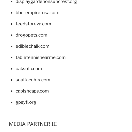
displaygardenonsuncrest.org
bbq-empire-usa.com
feedstoreva.com
drogopets.com
ediblechalk.com
tabletennisnearme.com
oaksofa.com
soultacohtx.com
capishcaps.com
gpsyfl.org
MEDIA PARTNER III