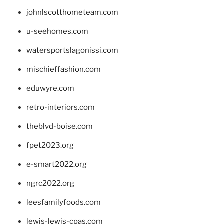
johnlscotthometeam.com
u-seehomes.com
watersportslagonissi.com
mischieffashion.com
eduwyre.com
retro-interiors.com
theblvd-boise.com
fpet2023.org
e-smart2022.org
ngrc2022.org
leesfamilyfoods.com
lewis-lewis-cpas.com