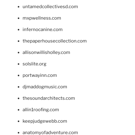
untamedcollectivesd.com
mxpwellness.com
infernocanine.com
thepaperhousecollection.com
allisonwillisholley.com
solslite.org
portwayinn.com
djmaddogmusic.com
thesoundarchitects.com
allin1roofing.com
keepjudgewebb.com
anatomyofadventure.com