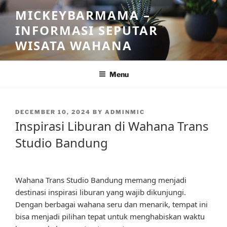
Skip
MICKEYBARMAMA –
to
INFORMASI SEPUTAR
content
WISATA WAHANA
Menu
POSTED
DECEMBER 10, 2024
BY
ADMINMIC
ON
Inspirasi Liburan di Wahana Trans
Studio Bandung
Wahana Trans Studio Bandung memang menjadi
destinasi inspirasi liburan yang wajib dikunjungi.
Dengan berbagai wahana seru dan menarik, tempat ini
bisa menjadi pilihan tepat untuk menghabiskan waktu