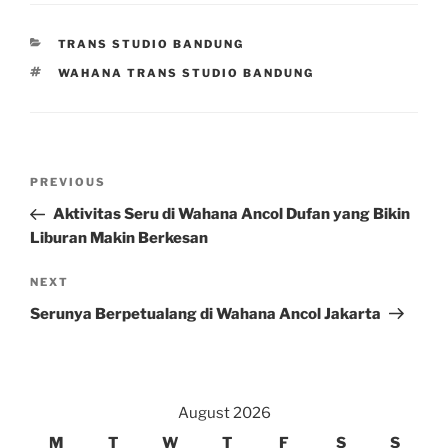
CATEGORIES
TRANS STUDIO BANDUNG
TAGS
WAHANA TRANS STUDIO BANDUNG
Post
Previous
PREVIOUS
navigation
Post
Aktivitas Seru di Wahana Ancol Dufan yang Bikin
Liburan Makin Berkesan
Next
NEXT
Post
Serunya Berpetualang di Wahana Ancol Jakarta
August 2026
M
T
W
T
F
S
S