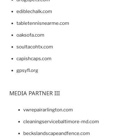
ediblechalk.com
tabletennisnearme.com
oaksofa.com
soultacohtx.com
capishcaps.com
gpsyfl.org
MEDIA PARTNER III
vwrepairarlington.com
cleaningservicebaltimore-md.com
beckslandscapeandfence.com