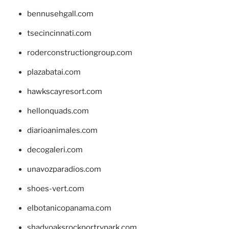
bennusehgall.com
tsecincinnati.com
roderconstructiongroup.com
plazabatai.com
hawkscayresort.com
hellonquads.com
diarioanimales.com
decogaleri.com
unavozparadios.com
shoes-vert.com
elbotanicopanama.com
shadyoaksrockportrvpark.com