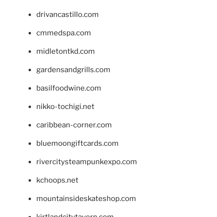
drivancastillo.com
cmmedspa.com
midletontkd.com
gardensandgrills.com
basilfoodwine.com
nikko-tochigi.net
caribbean-corner.com
bluemoongiftcards.com
rivercitysteampunkexpo.com
kchoops.net
mountainsideskateshop.com
kirtlandcitytavern.com