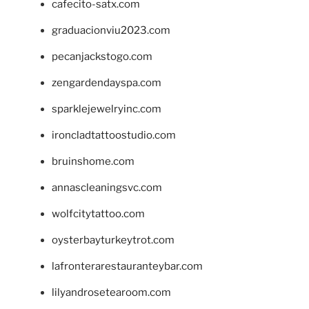
cafecito-satx.com
graduacionviu2023.com
pecanjackstogo.com
zengardendayspa.com
sparklejewelryinc.com
ironcladtattoostudio.com
bruinshome.com
annascleaningsvc.com
wolfcitytattoo.com
oysterbayturkeytrot.com
lafronterarestauranteybar.com
lilyandrosetearoom.com