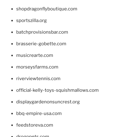
shopdragonflyboutique.com
sportszilla.org
batchprovisionsbar.com
brasserie-gobette.com
musicrearte.com
morseysfarms.com
riverviewtennis.com
official-kelly-toys-squishmallows.com
displaygardenonsuncrest.org
bbq-empire-usa.com
feedstoreva.com
drogopets.com