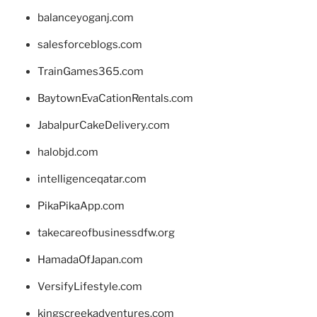
balanceyoganj.com
salesforceblogs.com
TrainGames365.com
BaytownEvaCationRentals.com
JabalpurCakeDelivery.com
halobjd.com
intelligenceqatar.com
PikaPikaApp.com
takecareofbusinessdfw.org
HamadaOfJapan.com
VersifyLifestyle.com
kingscreekadventures.com