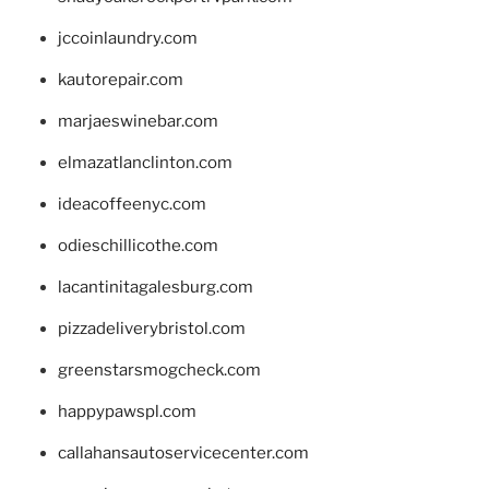
jccoinlaundry.com
kautorepair.com
marjaeswinebar.com
elmazatlanclinton.com
ideacoffeenyc.com
odieschillicothe.com
lacantinitagalesburg.com
pizzadeliverybristol.com
greenstarsmogcheck.com
happypawspl.com
callahansautoservicecenter.com