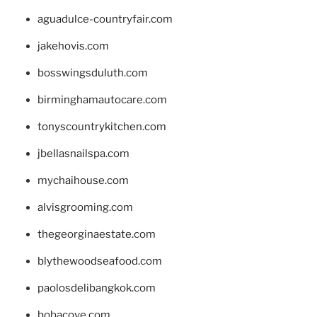
aguadulce-countryfair.com
jakehovis.com
bosswingsduluth.com
birminghamautocare.com
tonyscountrykitchen.com
jbellasnailspa.com
mychaihouse.com
alvisgrooming.com
thegeorginaestate.com
blythewoodseafood.com
paolosdelibangkok.com
bobacove.com