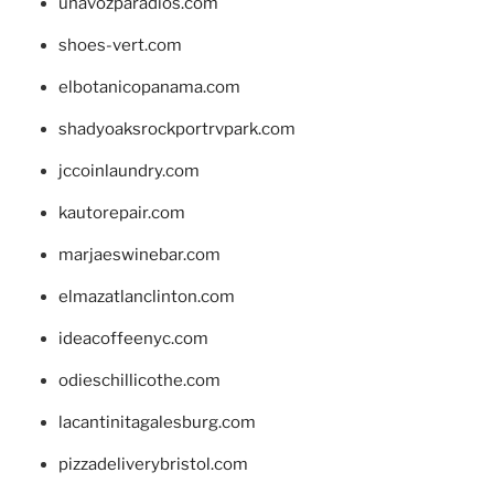
unavozparadios.com
shoes-vert.com
elbotanicopanama.com
shadyoaksrockportrvpark.com
jccoinlaundry.com
kautorepair.com
marjaeswinebar.com
elmazatlanclinton.com
ideacoffeenyc.com
odieschillicothe.com
lacantinitagalesburg.com
pizzadeliverybristol.com