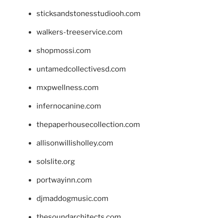
sticksandstonesstudiooh.com
walkers-treeservice.com
shopmossi.com
untamedcollectivesd.com
mxpwellness.com
infernocanine.com
thepaperhousecollection.com
allisonwillisholley.com
solslite.org
portwayinn.com
djmaddogmusic.com
thesoundarchitects.com