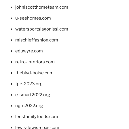
johnlscotthometeam.com
u-seehomes.com
watersportslagonissi.com
mischieffashion.com
eduwyre.com
retro-interiors.com
theblvd-boise.com
fpet2023.org
e-smart2022.org
ngrc2022.org
leesfamilyfoods.com
lewis-lewis-cpas.com