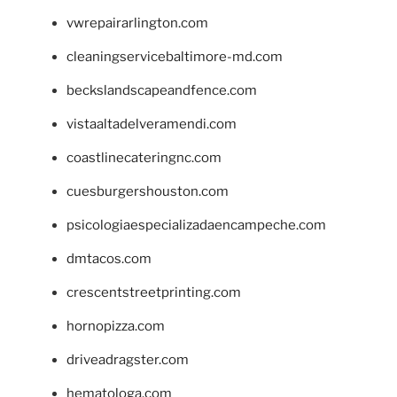
vwrepairarlington.com
cleaningservicebaltimore-md.com
beckslandscapeandfence.com
vistaaltadelveramendi.com
coastlinecateringnc.com
cuesburgershouston.com
psicologiaespecializadaencampeche.com
dmtacos.com
crescentstreetprinting.com
hornopizza.com
driveadragster.com
hematologa.com