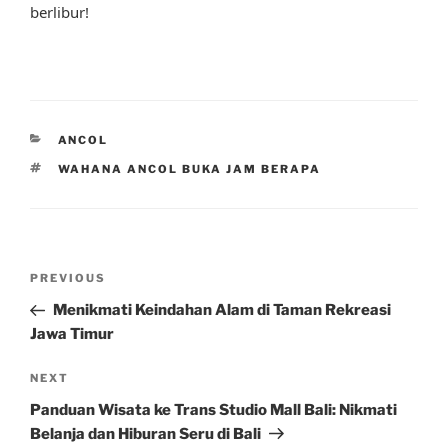
berlibur!
CATEGORIES
ANCOL
TAGS
WAHANA ANCOL BUKA JAM BERAPA
Post
Previous
PREVIOUS
navigation
Post
Menikmati Keindahan Alam di Taman Rekreasi
Jawa Timur
Next
NEXT
Post
Panduan Wisata ke Trans Studio Mall Bali: Nikmati
Belanja dan Hiburan Seru di Bali