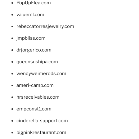
PopUpFlea.com
valueml.com
rebeccatorresjewelry.com
jmpbliss.com
drjorgerico.com
queensushipa.com
wendyweimerdds.com
ameri-camp.com
hrsreceivables.com
empconst1.com
cinderella-support.com
bigpinkrestaurant.com