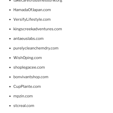
takecareofbusinessdfw.org
HamadaOfJapan.com
VersifyLifestyle.com
kingscreekadventures.com
antaeuslabs.com
purelycleanchemdry.com
WishOping.com
shoplegacee.com
bonvivantshop.com
CupPlante.com
mpzin.com
stcreal.com