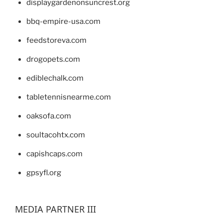
displaygardenonsuncrest.org
bbq-empire-usa.com
feedstoreva.com
drogopets.com
ediblechalk.com
tabletennisnearme.com
oaksofa.com
soultacohtx.com
capishcaps.com
gpsyfl.org
MEDIA PARTNER III