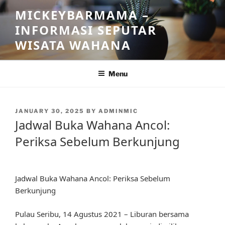
Skip
MICKEYBARMAMA –
to
INFORMASI SEPUTAR
content
WISATA WAHANA
Menu
POSTED
JANUARY 30, 2025
BY
ADMINMIC
ON
Jadwal Buka Wahana Ancol:
Periksa Sebelum Berkunjung
Jadwal Buka Wahana Ancol: Periksa Sebelum
Berkunjung
Pulau Seribu, 14 Agustus 2021 – Liburan bersama