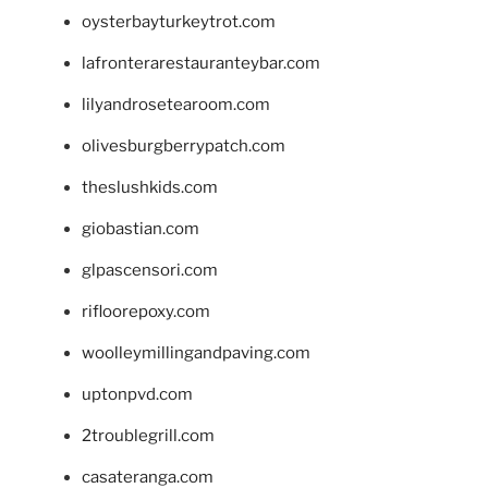
oysterbayturkeytrot.com
lafronterarestauranteybar.com
lilyandrosetearoom.com
olivesburgberrypatch.com
theslushkids.com
giobastian.com
glpascensori.com
rifloorepoxy.com
woolleymillingandpaving.com
uptonpvd.com
2troublegrill.com
casateranga.com