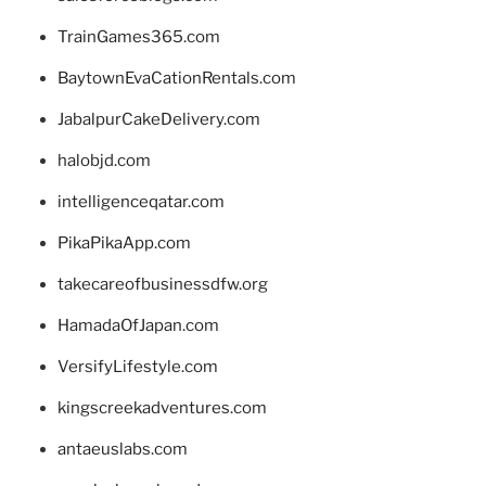
TrainGames365.com
BaytownEvaCationRentals.com
JabalpurCakeDelivery.com
halobjd.com
intelligenceqatar.com
PikaPikaApp.com
takecareofbusinessdfw.org
HamadaOfJapan.com
VersifyLifestyle.com
kingscreekadventures.com
antaeuslabs.com