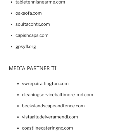
tabletennisnearme.com
oaksofa.com
soultacohtx.com
capishcaps.com
gpsyfl.org
MEDIA PARTNER III
vwrepairarlington.com
cleaningservicebaltimore-md.com
beckslandscapeandfence.com
vistaaltadelveramendi.com
coastlinecateringnc.com