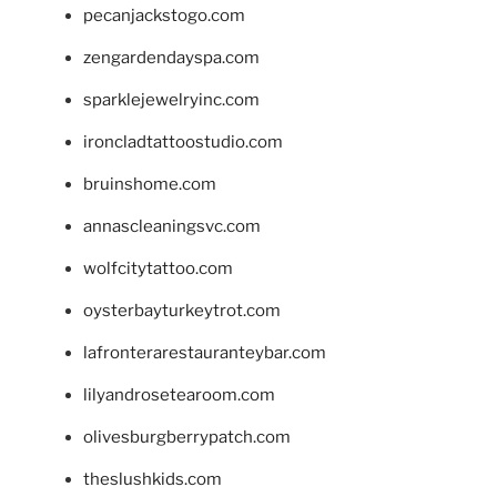
pecanjackstogo.com
zengardendayspa.com
sparklejewelryinc.com
ironcladtattoostudio.com
bruinshome.com
annascleaningsvc.com
wolfcitytattoo.com
oysterbayturkeytrot.com
lafronterarestauranteybar.com
lilyandrosetearoom.com
olivesburgberrypatch.com
theslushkids.com