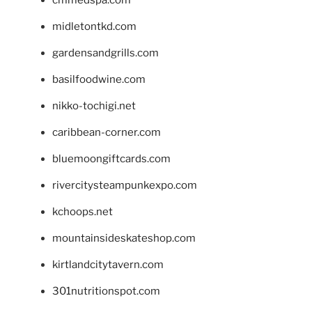
cmmedspa.com
midletontkd.com
gardensandgrills.com
basilfoodwine.com
nikko-tochigi.net
caribbean-corner.com
bluemoongiftcards.com
rivercitysteampunkexpo.com
kchoops.net
mountainsideskateshop.com
kirtlandcitytavern.com
301nutritionspot.com