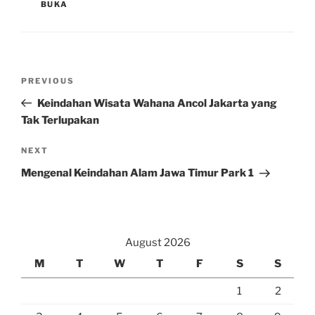
BUKA
Post
Previous
PREVIOUS
navigation
Post
Keindahan Wisata Wahana Ancol Jakarta yang
Tak Terlupakan
Next
NEXT
Post
Mengenal Keindahan Alam Jawa Timur Park 1
August 2026
M
T
W
T
F
S
S
1
2