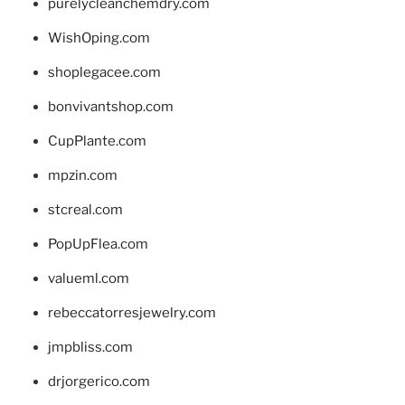
purelycleanchemdry.com
WishOping.com
shoplegacee.com
bonvivantshop.com
CupPlante.com
mpzin.com
stcreal.com
PopUpFlea.com
valueml.com
rebeccatorresjewelry.com
jmpbliss.com
drjorgerico.com