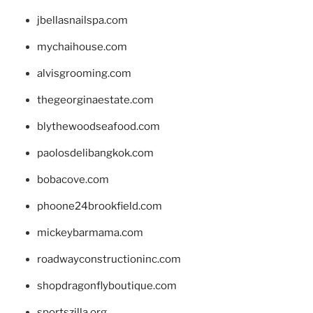
jbellasnailspa.com
mychaihouse.com
alvisgrooming.com
thegeorginaestate.com
blythewoodseafood.com
paolosdelibangkok.com
bobacove.com
phoone24brookfield.com
mickeybarmama.com
roadwayconstructioninc.com
shopdragonflyboutique.com
sportszilla.org