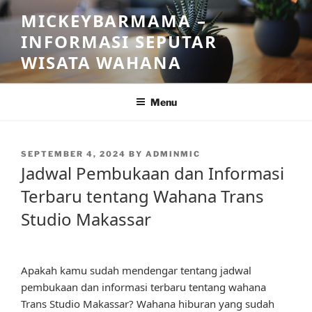
Skip
MICKEYBARMAMA –
to
INFORMASI SEPUTAR
content
WISATA WAHANA
Menu
POSTED
SEPTEMBER 4, 2024
BY
ADMINMIC
ON
Jadwal Pembukaan dan Informasi
Terbaru tentang Wahana Trans
Studio Makassar
Apakah kamu sudah mendengar tentang jadwal
pembukaan dan informasi terbaru tentang wahana
Trans Studio Makassar? Wahana hiburan yang sudah