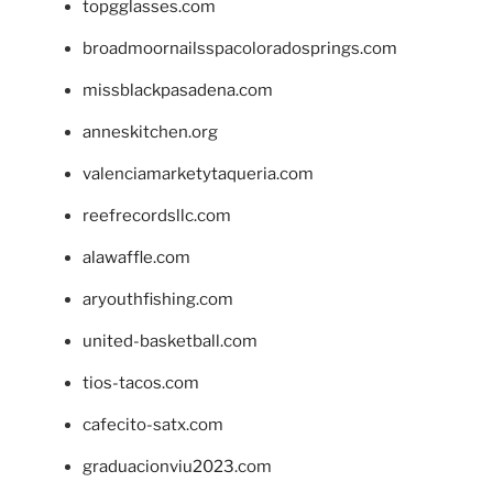
topgglasses.com
broadmoornailsspacoloradosprings.com
missblackpasadena.com
anneskitchen.org
valenciamarketytaqueria.com
reefrecordsllc.com
alawaffle.com
aryouthfishing.com
united-basketball.com
tios-tacos.com
cafecito-satx.com
graduacionviu2023.com