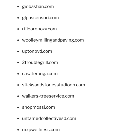
giobastian.com
glpascensori.com
rifloorepoxy.com
woolleymillingandpaving.com
uptonpvd.com
2troublegrill.com
casateranga.com
sticksandstonesstudiooh.com
walkers-treeservice.com
shopmossi.com
untamedcollectivesd.com
mxpwellness.com