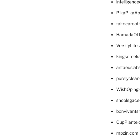
intelligenc
PikaPikaA
takecareof
HamadaOfJ
VersifyLife
kingscreek
antaeuslab
purelyclea
WishOping
shoplegace
bonvivants
CupPlante
mpzin.com