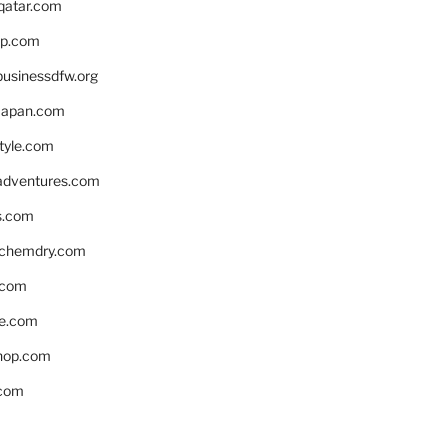
eqatar.com
pp.com
businessdfw.org
apan.com
style.com
adventures.com
s.com
nchemdry.com
.com
e.com
hop.com
.com