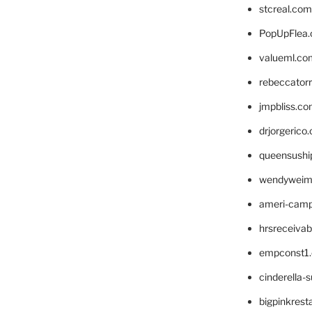
stcreal.com
PopUpFlea
valueml.co
rebeccator
jmpbliss.c
drjorgerico
queensushi
wendyweim
ameri-cam
hrsreceiva
empconst1
cinderella-
bigpinkrest