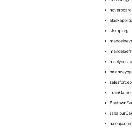
hoverboard
alaskapolit
stsmp.org
manoelnev
mandelaeffe
roselynns.
balanceyog
salesforce
TrainGame
BaytownEva
JabalpurCa
halobjd.co