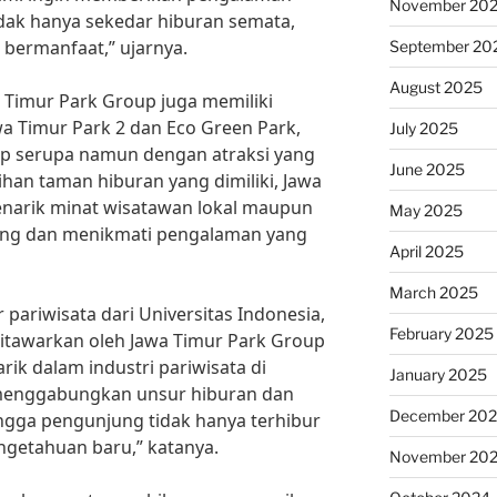
November 20
dak hanya sekedar hiburan semata,
 bermanfaat,” ujarnya.
September 20
August 2025
a Timur Park Group juga memiliki
wa Timur Park 2 dan Eco Green Park,
July 2025
p serupa namun dengan atraksi yang
June 2025
han taman hiburan yang dimiliki, Jawa
enarik minat wisatawan lokal maupun
May 2025
ng dan menikmati pengalaman yang
April 2025
March 2025
r pariwisata dari Universitas Indonesia,
February 2025
itawarkan oleh Jawa Timur Park Group
ik dalam industri pariwisata di
January 2025
 menggabungkan unsur hiburan dan
December 20
ngga pengunjung tidak hanya terhibur
getahuan baru,” katanya.
November 20