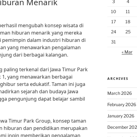
iburan Menarik
3
4
10
11
17
18
berhasil mengubah konsep wisata di
24
25
aman hiburan menarik yang mereka
ai pemimpin dalam industri hiburan di
31
aman yang menawarkan pengalaman
« Mar
jung dari berbagai kalangan.
 paling terkenal dari Jawa Timur Park
k 1, yang menawarkan berbagai
ARCHIVES
hibur serta edukatif. Taman ini juga
adirkan sejarah dan budaya Jawa
March 2026
ngga pengunjung dapat belajar sambil
February 2026
January 2026
awa Timur Park Group, konsep taman
December 20
 hiburan dan pendidikan merupakan
“Kami ingin memberikan pengalaman