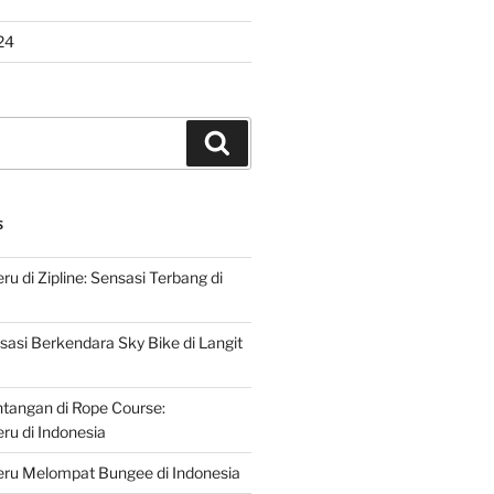
24
Search
S
u di Zipline: Sensasi Terbang di
asi Berkendara Sky Bike di Langit
ntangan di Rope Course:
u di Indonesia
ru Melompat Bungee di Indonesia