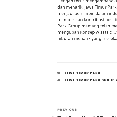
Dengan terus mengembangkan
dan menarik, Jawa Timur Park
menjadi pemimpin dalam indus
memberikan kontribusi positif
Park Group memang telah m
mengubah konsep wisata di I
hiburan menarik yang mereka 
CATEGORIES
JAWA TIMUR PARK
TAGS
JAWA TIMUR PARK GROUP
Post
Previous
PREVIOUS
Post