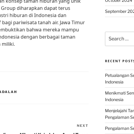
October 2024
 konsep taman hiburan yang unik
 Group diharapkan dapat terus
September 20
tri hiburan di Indonesia dan
 bagi pariwisata tanah air. Jawa Timur
embuktikan bahwa mereka mampu
Search
ndonesia dengan berbagai taman
for:
miliki.
RECENT POST
Petualangan Ser
Indonesia
 ADALAH
Menikmati Sens
Indonesia
Menjelajahi Ta
Pengalaman Ser
NEXT
Next
Pengalaman Se
Post