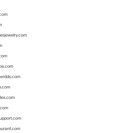
.com
m
resjewelry.com
om
.com
pa.com
erdds.com
p.com
bles.com
.com
support.com
aurant.com