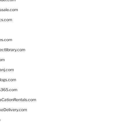
ssale.com
ics.com
es.com
ctlibrary.com
com
anj.com
blogs.com
s365.com
CationRentals.com
keDelivery.com
m