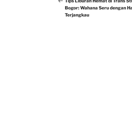
navigation
Tips Liburan Hemat di Trans St
Bogor: Wahana Seru dengan H
Terjangkau