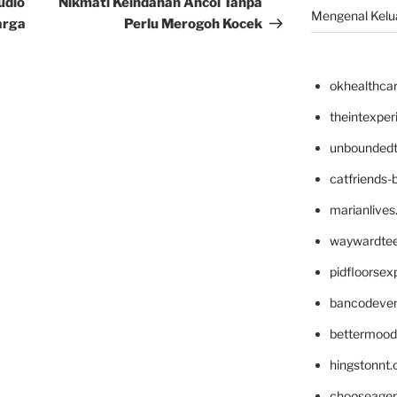
udio
Nikmati Keindahan Ancol Tanpa
Mengenal Kelua
arga
Perlu Merogoh Kocek
okhealthca
theintexpe
unboundedt
catfriends-
marianlives
waywardte
pidfloorse
bancodeve
bettermood
hingstonnt
chooseage