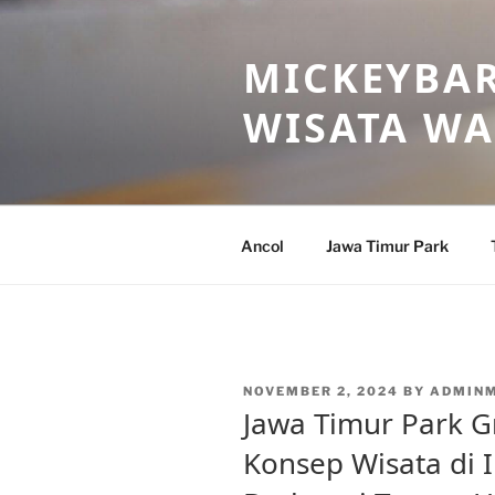
Skip
to
MICKEYBAR
content
WISATA W
Ancol
Jawa Timur Park
POSTED
NOVEMBER 2, 2024
BY
ADMIN
ON
Jawa Timur Park 
Konsep Wisata di 