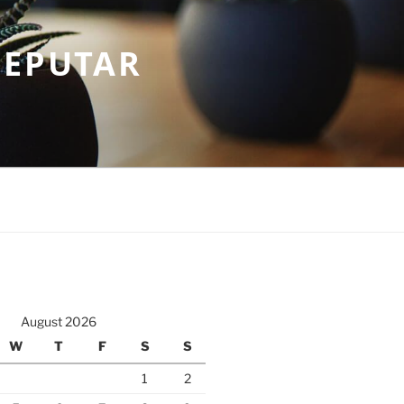
SEPUTAR
August 2026
W
T
F
S
S
1
2