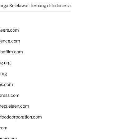
rga Kelelawar Terbang di Indonesia
reers.com
rience.com
hefilm.com
bg.org
.org
es.com
xpress.com
nezuelaen.com
foodcorporation.com
.com
nder.com