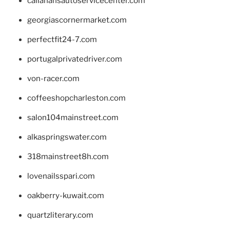
callahansautoservicecenter.com
georgiascornermarket.com
perfectfit24-7.com
portugalprivatedriver.com
von-racer.com
coffeeshopcharleston.com
salon104mainstreet.com
alkaspringswater.com
318mainstreet8h.com
lovenailsspari.com
oakberry-kuwait.com
quartzliterary.com