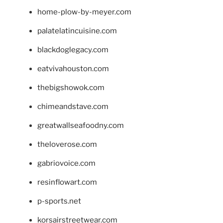
home-plow-by-meyer.com
palatelatincuisine.com
blackdoglegacy.com
eatvivahouston.com
thebigshowok.com
chimeandstave.com
greatwallseafoodny.com
theloverose.com
gabriovoice.com
resinflowart.com
p-sports.net
korsairstreetwear.com