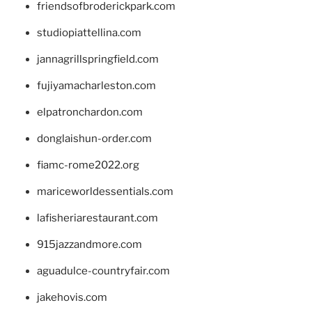
friendsofbroderickpark.com
studiopiattellina.com
jannagrillspringfield.com
fujiyamacharleston.com
elpatronchardon.com
donglaishun-order.com
fiamc-rome2022.org
mariceworldessentials.com
lafisheriarestaurant.com
915jazzandmore.com
aguadulce-countryfair.com
jakehovis.com