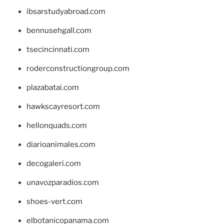
ibsarstudyabroad.com
bennusehgall.com
tsecincinnati.com
roderconstructiongroup.com
plazabatai.com
hawkscayresort.com
hellonquads.com
diarioanimales.com
decogaleri.com
unavozparadios.com
shoes-vert.com
elbotanicopanama.com