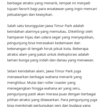
berbagai atraksi yang menarik, tempat ini menjadi
tujuan favorit bagi para wisatawan yang ingin mencari
petualangan dan keasyikan.
Salah satu keunggulan Jawa Timur Park adalah
keindahan alamnya yang memukau. Dikelilingi oleh
hamparan hijau dan udara segar yang menyejukkan,
pengunjung bisa merasakan kedamaian dan
ketenangan di tengah hiruk pikuk kota. Beberapa
atraksi alam yang patut untuk dieksplorasi adalah
taman bunga yang indah dan danau yang menawan.
Selain keindahan alam, Jawa Timur Park juga
menawarkan berbagai wahana menarik yang
menghibur. Mulai dari roller coaster yang
menegangkan hingga wahana air yang seru,
pengunjung pasti akan merasa puas dengan berbagai
pilihan atraksi yang ditawarkan. Para pengunjung juga
bisa menikmati pertunjukan seni dan budaya yang