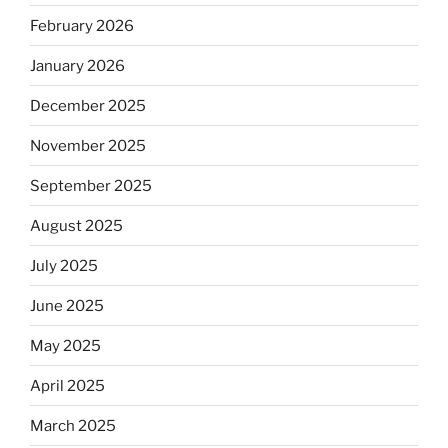
February 2026
January 2026
December 2025
November 2025
September 2025
August 2025
July 2025
June 2025
May 2025
April 2025
March 2025