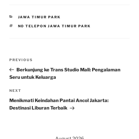
CATEGORIES
JAWA TIMUR PARK
TAGS
NO TELEPON JAWA TIMUR PARK
Post
Previous
PREVIOUS
navigation
Post
Berkunjung ke Trans Studio Mall: Pengalaman
Seru untuk Keluarga
Next
NEXT
Post
Menikmati Keindahan Pantai Ancol Jakarta:
Destinasi Liburan Terbaik
August 2026