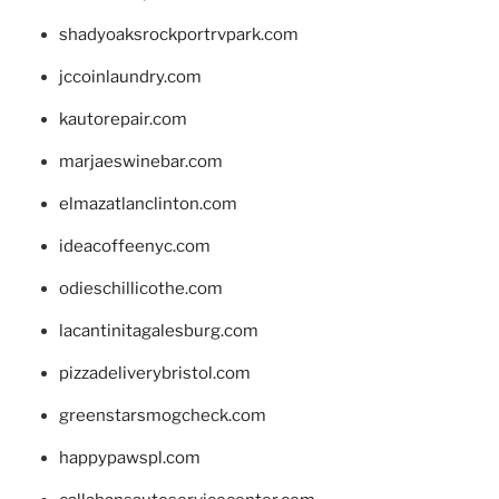
shadyoaksrockportrvpark.com
jccoinlaundry.com
kautorepair.com
marjaeswinebar.com
elmazatlanclinton.com
ideacoffeenyc.com
odieschillicothe.com
lacantinitagalesburg.com
pizzadeliverybristol.com
greenstarsmogcheck.com
happypawspl.com