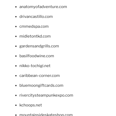
anatomyofadventure.com
drivancastillo.com
cmmedspa.com
midletontkd.com
gardensandgrills.com
basilfoodwine.com
nikko-tochigi.net
caribbean-corner.com
bluemoongiftcards.com
rivercitysteampunkexpo.com
kchoops.net
mountainsideskateshop.com