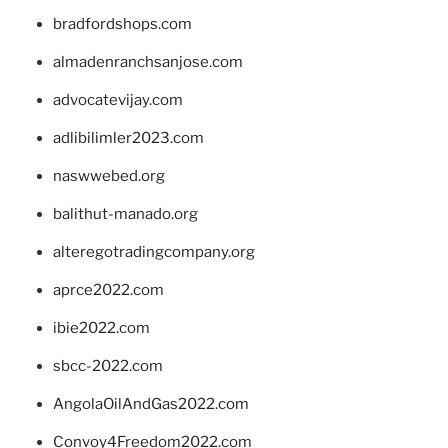
bradfordshops.com
almadenranchsanjose.com
advocatevijay.com
adlibilimler2023.com
naswwebed.org
balithut-manado.org
alteregotradingcompany.org
aprce2022.com
ibie2022.com
sbcc-2022.com
AngolaOilAndGas2022.com
Convoy4Freedom2022.com