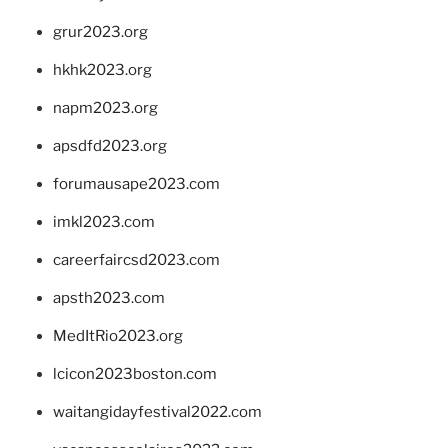
grur2023.org
hkhk2023.org
napm2023.org
apsdfd2023.org
forumausape2023.com
imkl2023.com
careerfaircsd2023.com
apsth2023.com
MedItRio2023.org
lcicon2023boston.com
waitangidayfestival2022.com