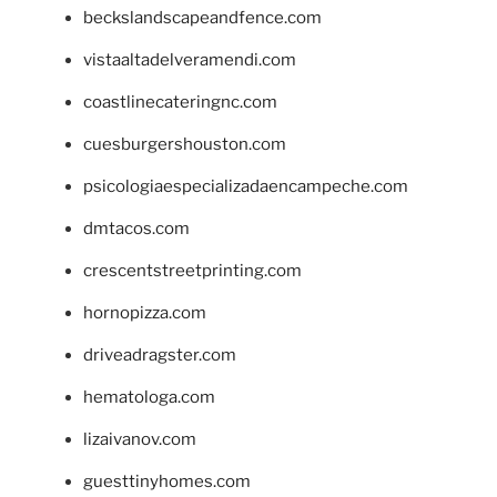
beckslandscapeandfence.com
vistaaltadelveramendi.com
coastlinecateringnc.com
cuesburgershouston.com
psicologiaespecializadaencampeche.com
dmtacos.com
crescentstreetprinting.com
hornopizza.com
driveadragster.com
hematologa.com
lizaivanov.com
guesttinyhomes.com