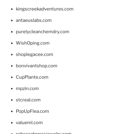
kingscreekadventures.com
antaeuslabs.com
purelycleanchemdry.com
WishOping.com
shoplegacee.com
bonvivantshop.com
CupPlante.com
mpzin.com
stcreal.com
PopUpFlea.com
valueml.com
rebeccatorresjewelry.com