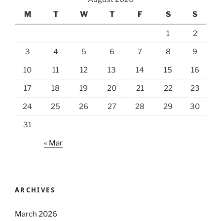
M
T
W
T
F
S
S
1
2
3
4
5
6
7
8
9
10
11
12
13
14
15
16
17
18
19
20
21
22
23
24
25
26
27
28
29
30
31
« Mar
ARCHIVES
March 2026