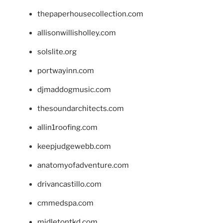
thepaperhousecollection.com
allisonwillisholley.com
solslite.org
portwayinn.com
djmaddogmusic.com
thesoundarchitects.com
allin1roofing.com
keepjudgewebb.com
anatomyofadventure.com
drivancastillo.com
cmmedspa.com
midletontkd.com