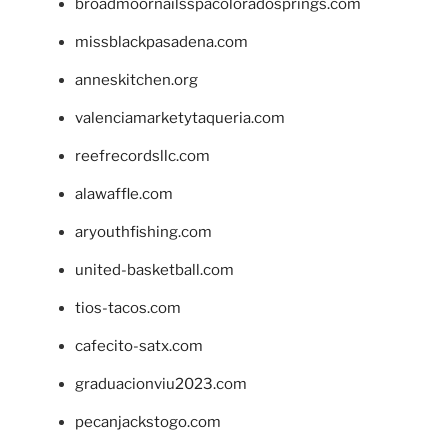
broadmoornailsspacoloradosprings.com
missblackpasadena.com
anneskitchen.org
valenciamarketytaqueria.com
reefrecordsllc.com
alawaffle.com
aryouthfishing.com
united-basketball.com
tios-tacos.com
cafecito-satx.com
graduacionviu2023.com
pecanjackstogo.com