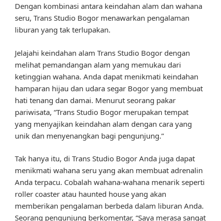
Dengan kombinasi antara keindahan alam dan wahana
seru, Trans Studio Bogor menawarkan pengalaman
liburan yang tak terlupakan.
Jelajahi keindahan alam Trans Studio Bogor dengan
melihat pemandangan alam yang memukau dari
ketinggian wahana. Anda dapat menikmati keindahan
hamparan hijau dan udara segar Bogor yang membuat
hati tenang dan damai. Menurut seorang pakar
pariwisata, “Trans Studio Bogor merupakan tempat
yang menyajikan keindahan alam dengan cara yang
unik dan menyenangkan bagi pengunjung.”
Tak hanya itu, di Trans Studio Bogor Anda juga dapat
menikmati wahana seru yang akan membuat adrenalin
Anda terpacu. Cobalah wahana-wahana menarik seperti
roller coaster atau haunted house yang akan
memberikan pengalaman berbeda dalam liburan Anda.
Seorang pengunjung berkomentar, “Saya merasa sangat