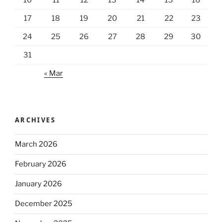
17
18
19
20
21
22
23
24
25
26
27
28
29
30
31
« Mar
ARCHIVES
March 2026
February 2026
January 2026
December 2025