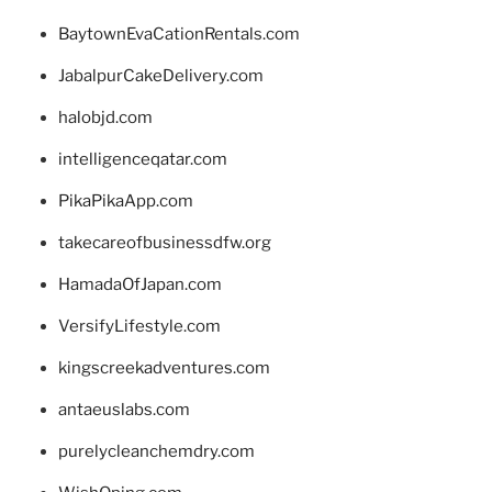
BaytownEvaCationRentals.com
JabalpurCakeDelivery.com
halobjd.com
intelligenceqatar.com
PikaPikaApp.com
takecareofbusinessdfw.org
HamadaOfJapan.com
VersifyLifestyle.com
kingscreekadventures.com
antaeuslabs.com
purelycleanchemdry.com