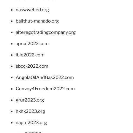
naswwebed.org
balithut-manado.org
alteregotradingcompany.org
aprce2022.com
ibie2022.com
sbcc-2022.com
AngolaOilAndGas2022.com
Convoy4Freedom2022.com
grur2023.org
hkhk2023.org
napm2023.org