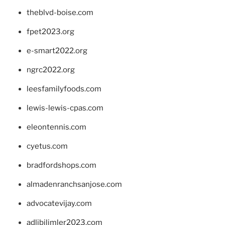
theblvd-boise.com
fpet2023.org
e-smart2022.org
ngrc2022.org
leesfamilyfoods.com
lewis-lewis-cpas.com
eleontennis.com
cyetus.com
bradfordshops.com
almadenranchsanjose.com
advocatevijay.com
adlibilimler2023.com