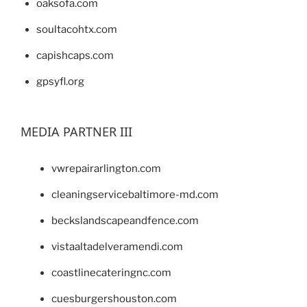
oaksofa.com
soultacohtx.com
capishcaps.com
gpsyfl.org
MEDIA PARTNER III
vwrepairarlington.com
cleaningservicebaltimore-md.com
beckslandscapeandfence.com
vistaaltadelveramendi.com
coastlinecateringnc.com
cuesburgershouston.com