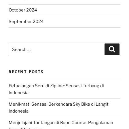
October 2024
September 2024
Search
Search
for:
RECENT POSTS
Petualangan Seru di Zipline: Sensasi Terbang di
Indonesia
Menikmati Sensasi Berkendara Sky Bike di Langit
Indonesia
Menjelajahi Tantangan di Rope Course: Pengalaman