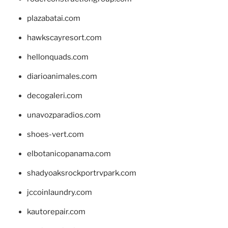
plazabatai.com
hawkscayresort.com
hellonquads.com
diarioanimales.com
decogaleri.com
unavozparadios.com
shoes-vert.com
elbotanicopanama.com
shadyoaksrockportrvpark.com
jccoinlaundry.com
kautorepair.com