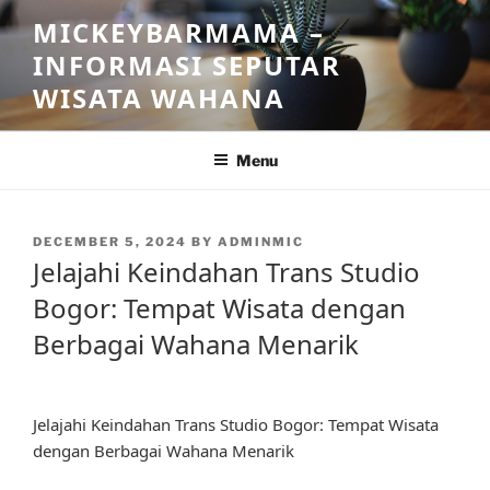
Skip
MICKEYBARMAMA –
to
INFORMASI SEPUTAR
content
WISATA WAHANA
Menu
POSTED
DECEMBER 5, 2024
BY
ADMINMIC
ON
Jelajahi Keindahan Trans Studio
Bogor: Tempat Wisata dengan
Berbagai Wahana Menarik
Jelajahi Keindahan Trans Studio Bogor: Tempat Wisata
dengan Berbagai Wahana Menarik