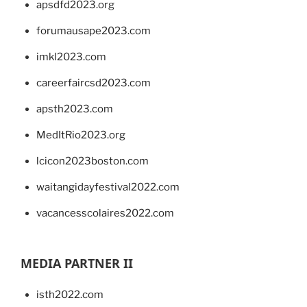
apsdfd2023.org
forumausape2023.com
imkl2023.com
careerfaircsd2023.com
apsth2023.com
MedItRio2023.org
lcicon2023boston.com
waitangidayfestival2022.com
vacancesscolaires2022.com
MEDIA PARTNER II
isth2022.com