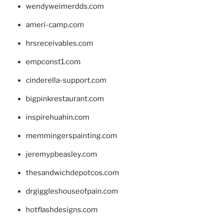
wendyweimerdds.com
ameri-camp.com
hrsreceivables.com
empconst1.com
cinderella-support.com
bigpinkrestaurant.com
inspirehuahin.com
memmingerspainting.com
jeremypbeasley.com
thesandwichdepotcos.com
drgiggleshouseofpain.com
hotflashdesigns.com