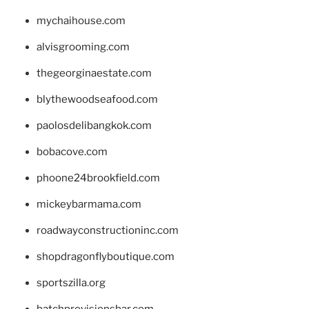
mychaihouse.com
alvisgrooming.com
thegeorginaestate.com
blythewoodseafood.com
paolosdelibangkok.com
bobacove.com
phoone24brookfield.com
mickeybarmama.com
roadwayconstructioninc.com
shopdragonflyboutique.com
sportszilla.org