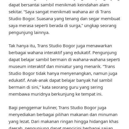
dapat bersantai sambil menikmati keindahan alam
sekitar. “Saya sangat menikmati wahana air di Trans
Studio Bogor. Suasana yang tenang dan segar membuat
saya merasa seperti berada di surga,” ungkap seorang
pengunjung lainnya.
Tak hanya itu, Trans Studio Bogor juga menawarkan
berbagai wahana interaktif yang edukatif. Pengunjung
dapat belajar sambil bermain di wahana-wahana seperti
museum interaktif dan miniatur yang menarik. “Trans
Studio Bogor tidak hanya menyenangkan, namun juga
edukatif. Anak-anak dapat belajar banyak hal sambil
bermain di sini,” kata seorang guru yang sering
membawa muridnya berkunjung ke tempat ini.
Bagi penggemar kuliner, Trans Studio Bogor juga
menyediakan berbagai pilihan makanan dan minuman
yang lezat. Dari makanan ringan hingga hidangan khas
daerah, pengunjung dapat mencicipi berbagai sajian