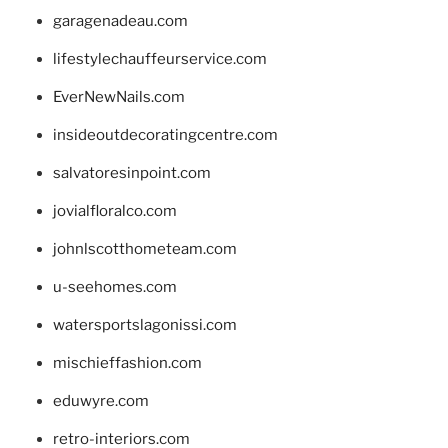
garagenadeau.com
lifestylechauffeurservice.com
EverNewNails.com
insideoutdecoratingcentre.com
salvatoresinpoint.com
jovialfloralco.com
johnlscotthometeam.com
u-seehomes.com
watersportslagonissi.com
mischieffashion.com
eduwyre.com
retro-interiors.com