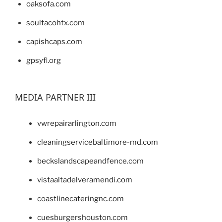
oaksofa.com
soultacohtx.com
capishcaps.com
gpsyfl.org
MEDIA PARTNER III
vwrepairarlington.com
cleaningservicebaltimore-md.com
beckslandscapeandfence.com
vistaaltadelveramendi.com
coastlinecateringnc.com
cuesburgershouston.com