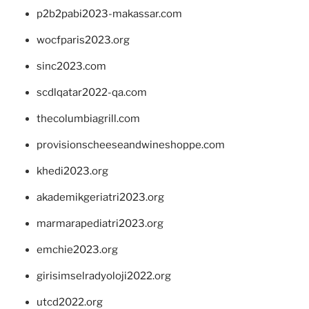
p2b2pabi2023-makassar.com
wocfparis2023.org
sinc2023.com
scdlqatar2022-qa.com
thecolumbiagrill.com
provisionscheeseandwineshoppe.com
khedi2023.org
akademikgeriatri2023.org
marmarapediatri2023.org
emchie2023.org
girisimselradyoloji2022.org
utcd2022.org