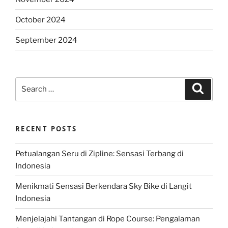
October 2024
September 2024
Search
Search
for:
RECENT POSTS
Petualangan Seru di Zipline: Sensasi Terbang di
Indonesia
Menikmati Sensasi Berkendara Sky Bike di Langit
Indonesia
Menjelajahi Tantangan di Rope Course: Pengalaman