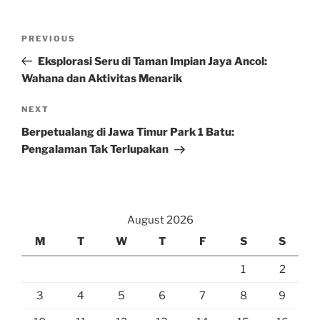
Post
Previous
PREVIOUS
navigation
Post
Eksplorasi Seru di Taman Impian Jaya Ancol:
Wahana dan Aktivitas Menarik
Next
NEXT
Post
Berpetualang di Jawa Timur Park 1 Batu:
Pengalaman Tak Terlupakan
August 2026
M
T
W
T
F
S
S
1
2
3
4
5
6
7
8
9