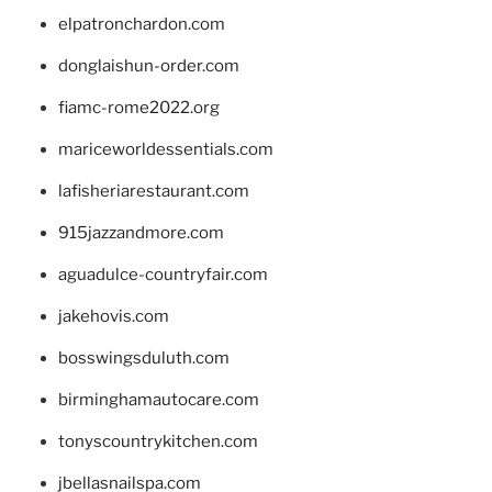
elpatronchardon.com
donglaishun-order.com
fiamc-rome2022.org
mariceworldessentials.com
lafisheriarestaurant.com
915jazzandmore.com
aguadulce-countryfair.com
jakehovis.com
bosswingsduluth.com
birminghamautocare.com
tonyscountrykitchen.com
jbellasnailspa.com