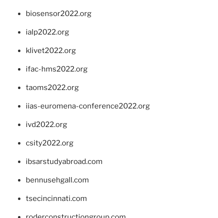
biosensor2022.org
ialp2022.org
klivet2022.org
ifac-hms2022.org
taoms2022.org
iias-euromena-conference2022.org
ivd2022.org
csity2022.org
ibsarstudyabroad.com
bennusehgall.com
tsecincinnati.com
roderconstructiongroup.com