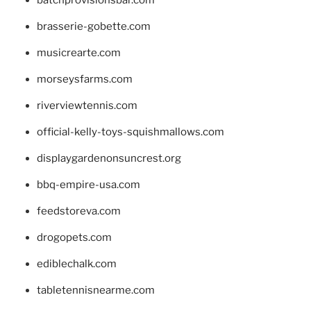
batchprovisionsbar.com
brasserie-gobette.com
musicrearte.com
morseysfarms.com
riverviewtennis.com
official-kelly-toys-squishmallows.com
displaygardenonsuncrest.org
bbq-empire-usa.com
feedstoreva.com
drogopets.com
ediblechalk.com
tabletennisnearme.com