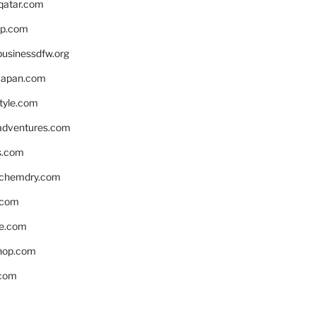
eqatar.com
pp.com
businessdfw.org
apan.com
style.com
adventures.com
s.com
nchemdry.com
.com
e.com
hop.com
.com