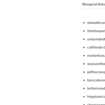
Mengenal Kelua
okhealthca
theintexpe
unboundedt
catfriends-
marianlives
waywardte
pidfloorse
bancodeve
bettermood
hingstonnt
chooseage