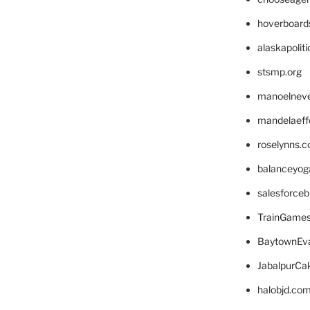
hoverboard
alaskapolit
stsmp.org
manoelnev
mandelaeffe
roselynns.
balanceyog
salesforce
TrainGame
BaytownEva
JabalpurCa
halobjd.co