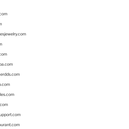
.com
m
resjewelry.com
om
.com
pa.com
erdds.com
p.com
bles.com
.com
support.com
aurant.com