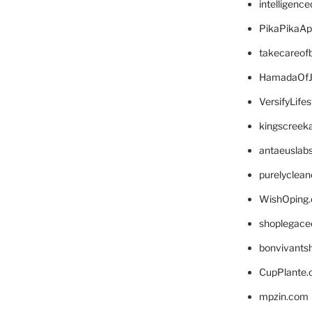
intelligenc
PikaPikaA
takecareof
HamadaOfJ
VersifyLife
kingscreek
antaeuslab
purelyclea
WishOping
shoplegace
bonvivants
CupPlante
mpzin.com