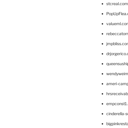
stcreal.com
PopUpFlea
valueml.co
rebeccator
jmpbliss.c
drjorgerico
queensushi
wendyweim
ameri-cam
hrsreceiva
empconst1
cinderella-
bigpinkrest