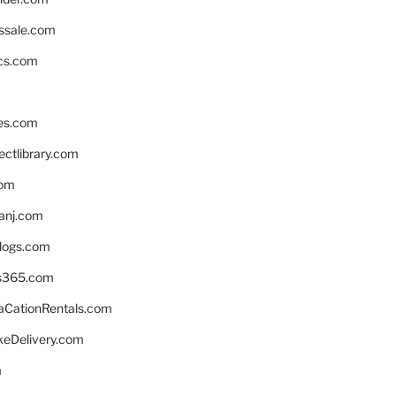
ssale.com
ics.com
es.com
ctlibrary.com
com
anj.com
blogs.com
s365.com
CationRentals.com
keDelivery.com
m