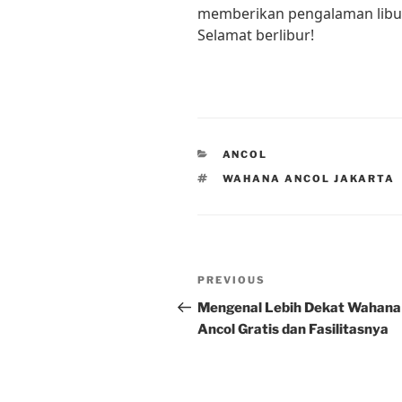
memberikan pengalaman libur
Selamat berlibur!
CATEGORIES
ANCOL
TAGS
WAHANA ANCOL JAKARTA
Post
Previous
PREVIOUS
navigation
Post
Mengenal Lebih Dekat Wahana
Ancol Gratis dan Fasilitasnya