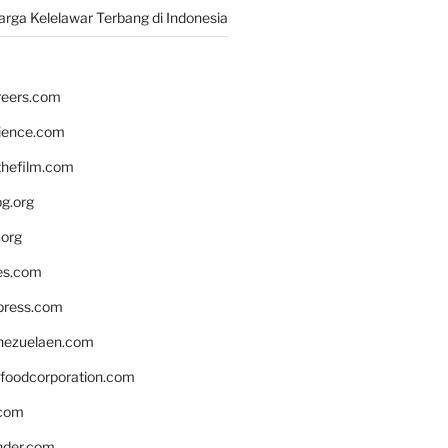
rga Kelelawar Terbang di Indonesia
reers.com
rience.com
hefilm.com
bg.org
.org
es.com
xpress.com
nezuelaen.com
foodcorporation.com
.com
nder.com