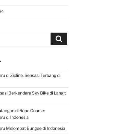
24
Search
S
u di Zipline: Sensasi Terbang di
asi Berkendara Sky Bike di Langit
ntangan di Rope Course:
u di Indonesia
ru Melompat Bungee di Indonesia