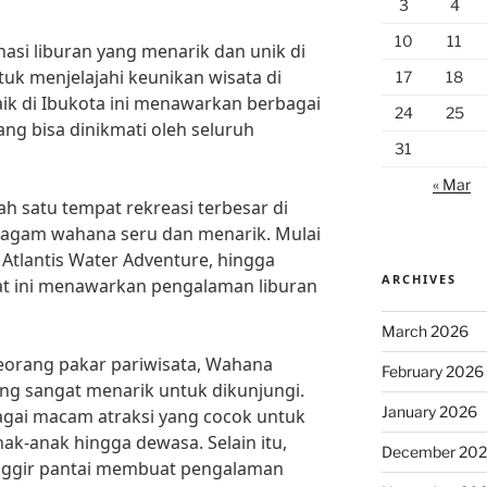
3
4
10
11
asi liburan yang menarik dan unik di
ntuk menjelajahi keunikan wisata di
17
18
aik di Ibukota ini menawarkan berbagai
24
25
ang bisa dinikmati oleh seluruh
31
« Mar
 satu tempat rekreasi terbesar di
agam wahana seru dan menarik. Mulai
 Atlantis Water Adventure, hingga
ARCHIVES
t ini menawarkan pengalaman liburan
March 2026
eorang pakar pariwisata, Wahana
February 2026
ng sangat menarik untuk dikunjungi.
January 2026
agai macam atraksi yang cocok untuk
ak-anak hingga dewasa. Selain itu,
December 20
pinggir pantai membuat pengalaman