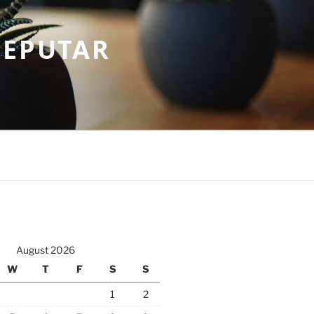
SEPUTAR
August 2026
W
T
F
S
S
1
2