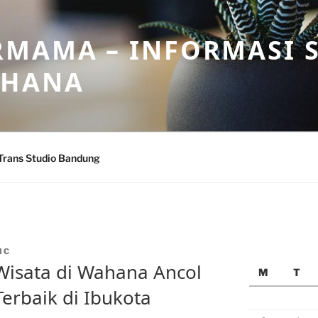
MAMA – INFORMASI 
AHANA
Trans Studio Bandung
IC
 Wisata di Wahana Ancol
M
T
Terbaik di Ibukota