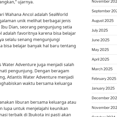
November 20
angkan,” ujarnya.
September 20
dari Wahana Ancol adalah SeaWorld
alaman unik melihat berbagai jenis
August 2025
 Ibu Dian, seorang pengunjung setia
July 2025
 adalah favoritnya karena bisa belajar
saya selalu senang mengunjungi
June 2025
 bisa belajar banyak hal baru tentang
May 2025
April 2025
is Water Adventure juga menjadi salah
March 2025
inati pengunjung. Dengan beragam
g, Atlantis Water Adventure menjadi
February 2025
nghabiskan waktu bersama keluarga
January 2025
December 20
canakan liburan bersama keluarga atau
November 20
an lupa untuk menjelajahi keunikan
asi terbaik di Ibukota ini pasti akan