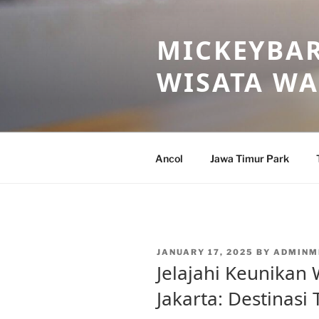
Skip
to
MICKEYBAR
content
WISATA W
Ancol
Jawa Timur Park
POSTED
JANUARY 17, 2025
BY
ADMINM
ON
Jelajahi Keunikan
Jakarta: Destinasi 