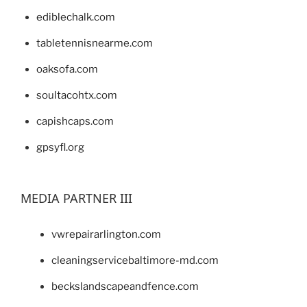
ediblechalk.com
tabletennisnearme.com
oaksofa.com
soultacohtx.com
capishcaps.com
gpsyfl.org
MEDIA PARTNER III
vwrepairarlington.com
cleaningservicebaltimore-md.com
beckslandscapeandfence.com