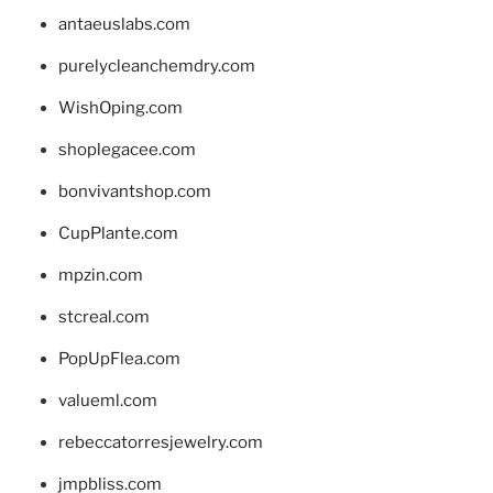
antaeuslabs.com
purelycleanchemdry.com
WishOping.com
shoplegacee.com
bonvivantshop.com
CupPlante.com
mpzin.com
stcreal.com
PopUpFlea.com
valueml.com
rebeccatorresjewelry.com
jmpbliss.com