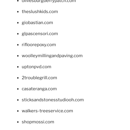
olivesburgberrypatch.com
theslushkids.com
giobastian.com
glpascensori.com
rifloorepoxy.com
woolleymillingandpaving.com
uptonpvd.com
2troublegrill.com
casateranga.com
sticksandstonesstudiooh.com
walkers-treeservice.com
shopmossi.com