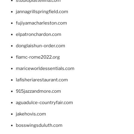
studiopiattellina.com
jannagrillspringfield.com
fujiyamacharleston.com
elpatronchardon.com
donglaishun-order.com
fiamc-rome2022.org
mariceworldessentials.com
lafisheriarestaurant.com
915jazzandmore.com
aguadulce-countryfair.com
jakehovis.com
bosswingsduluth.com