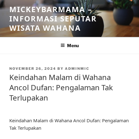
Skip
MICKEYBARMAMA –
to
INFORMASI SEPUTAR
content
WISATA WAHANA
Menu
POSTED
NOVEMBER 26, 2024
BY
ADMINMIC
ON
Keindahan Malam di Wahana
Ancol Dufan: Pengalaman Tak
Terlupakan
Keindahan Malam di Wahana Ancol Dufan: Pengalaman
Tak Terlupakan