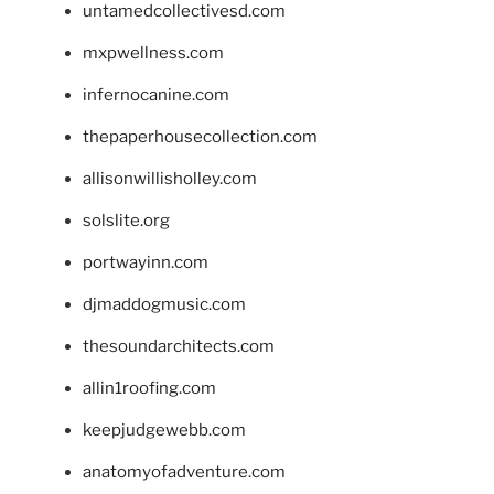
untamedcollectivesd.com
mxpwellness.com
infernocanine.com
thepaperhousecollection.com
allisonwillisholley.com
solslite.org
portwayinn.com
djmaddogmusic.com
thesoundarchitects.com
allin1roofing.com
keepjudgewebb.com
anatomyofadventure.com