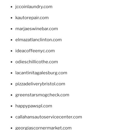
jccoinlaundry.com
kautorepair.com
marjaeswinebar.com
elmazatlanclinton.com
ideacoffeenyc.com
odieschillicothe.com
lacantinitagalesburg.com
pizzadeliverybristol.com
greenstarsmogcheck.com
happypawspl.com
callahansautoservicecenter.com
georgiascornermarket.com