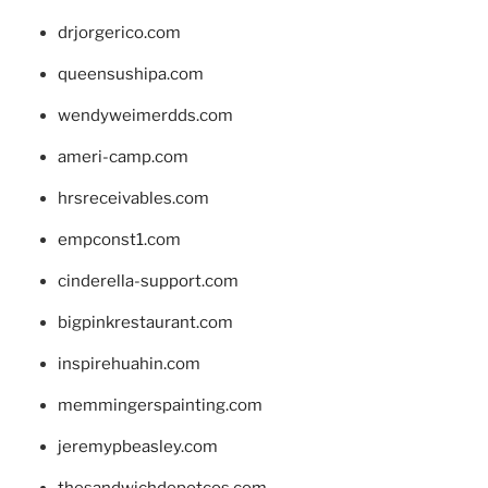
drjorgerico.com
queensushipa.com
wendyweimerdds.com
ameri-camp.com
hrsreceivables.com
empconst1.com
cinderella-support.com
bigpinkrestaurant.com
inspirehuahin.com
memmingerspainting.com
jeremypbeasley.com
thesandwichdepotcos.com