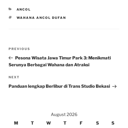
CATEGORIES
ANCOL
TAGS
WAHANA ANCOL DUFAN
Post
Previous
PREVIOUS
navigation
Post
Pesona Wisata Jawa Timur Park 3: Menikmati
Serunya Berbagai Wahana dan Atraksi
Next
NEXT
Post
Panduan lengkap Berlibur di Trans Studio Bekasi
August 2026
M
T
W
T
F
S
S