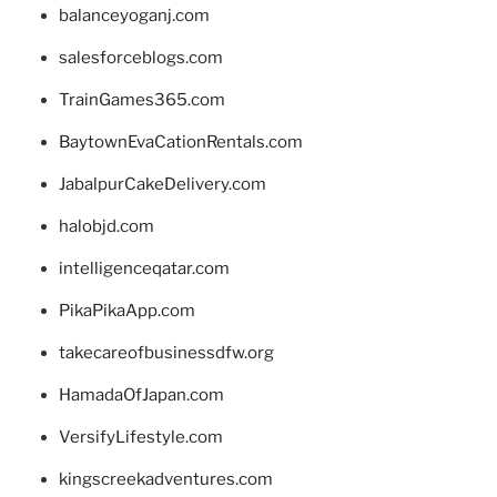
balanceyoganj.com
salesforceblogs.com
TrainGames365.com
BaytownEvaCationRentals.com
JabalpurCakeDelivery.com
halobjd.com
intelligenceqatar.com
PikaPikaApp.com
takecareofbusinessdfw.org
HamadaOfJapan.com
VersifyLifestyle.com
kingscreekadventures.com