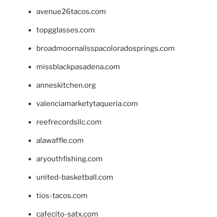
avenue26tacos.com
topgglasses.com
broadmoornailsspacoloradosprings.com
missblackpasadena.com
anneskitchen.org
valenciamarketytaqueria.com
reefrecordsllc.com
alawaffle.com
aryouthfishing.com
united-basketball.com
tios-tacos.com
cafecito-satx.com