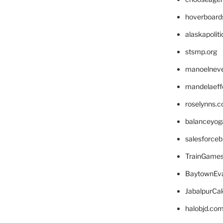
hoverboard
alaskapolit
stsmp.org
manoelnev
mandelaeffe
roselynns.
balanceyog
salesforce
TrainGame
BaytownEva
JabalpurCa
halobjd.co