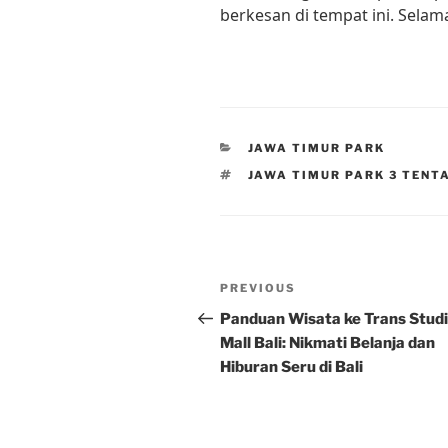
berkesan di tempat ini. Selama
CATEGORIES
JAWA TIMUR PARK
TAGS
JAWA TIMUR PARK 3 TENT
Post
Previous
PREVIOUS
navigation
Post
Panduan Wisata ke Trans Stud
Mall Bali: Nikmati Belanja dan
Hiburan Seru di Bali