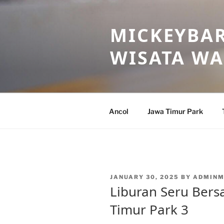
Skip
to
MICKEYBAR
content
WISATA W
Ancol
Jawa Timur Park
POSTED
JANUARY 30, 2025
BY
ADMINM
ON
Liburan Seru Bers
Timur Park 3