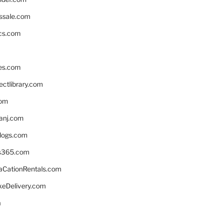
ssale.com
ics.com
es.com
ctlibrary.com
com
anj.com
blogs.com
s365.com
CationRentals.com
keDelivery.com
m