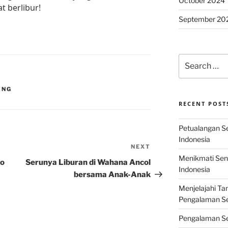
October 2024
t berlibur!
September 20
Search
for:
ANG
RECENT POST
Petualangan Ser
Indonesia
NEXT
Next
Menikmati Sens
Post
io
Serunya Liburan di Wahana Ancol
Indonesia
bersama Anak-Anak
Menjelajahi Ta
Pengalaman Ser
Pengalaman Se