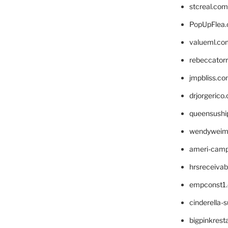
stcreal.com
PopUpFlea
valueml.co
rebeccator
jmpbliss.c
drjorgerico
queensushi
wendyweim
ameri-cam
hrsreceiva
empconst1
cinderella-
bigpinkrest