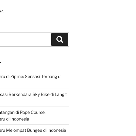
24
Search
S
u di Zipline: Sensasi Terbang di
asi Berkendara Sky Bike di Langit
ntangan di Rope Course:
u di Indonesia
ru Melompat Bungee di Indonesia