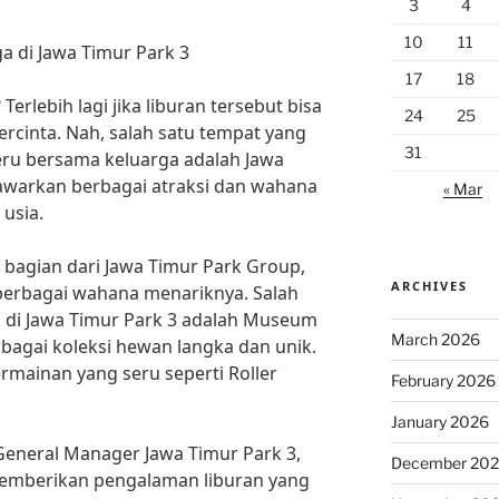
3
4
10
11
a di Jawa Timur Park 3
17
18
Terlebih lagi jika liburan tersebut bisa
24
25
rcinta. Nah, salah satu tempat yang
31
seru bersama keluarga adalah Jawa
awarkan berbagai atraksi dan wahana
« Mar
usia.
bagian dari Jawa Timur Park Group,
ARCHIVES
berbagai wahana menariknya. Salah
ba di Jawa Timur Park 3 adalah Museum
March 2026
agai koleksi hewan langka dan unik.
ermainan yang seru seperti Roller
February 2026
January 2026
General Manager Jawa Timur Park 3,
December 20
memberikan pengalaman liburan yang