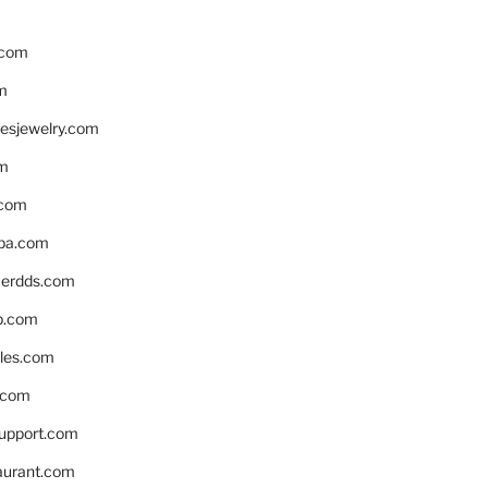
.com
m
resjewelry.com
om
.com
pa.com
erdds.com
p.com
bles.com
.com
support.com
aurant.com