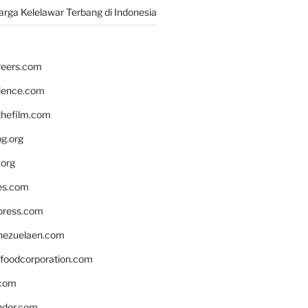
rga Kelelawar Terbang di Indonesia
reers.com
rience.com
hefilm.com
bg.org
.org
es.com
xpress.com
nezuelaen.com
foodcorporation.com
.com
nder.com