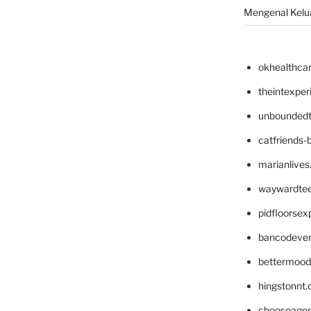
Mengenal Kelua
okhealthca
theintexpe
unboundedt
catfriends-
marianlives
waywardte
pidfloorse
bancodeve
bettermood
hingstonnt
chooseage