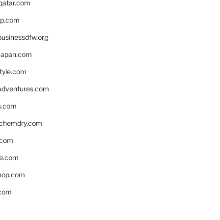
eqatar.com
pp.com
businessdfw.org
apan.com
style.com
adventures.com
s.com
nchemdry.com
.com
e.com
hop.com
.com