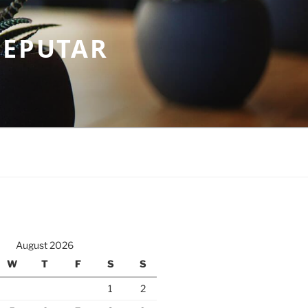
SEPUTAR
August 2026
W
T
F
S
S
1
2