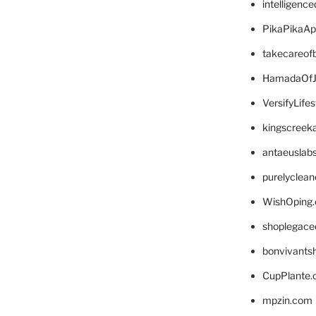
intelligenc
PikaPikaA
takecareof
HamadaOfJ
VersifyLife
kingscreek
antaeuslab
purelyclea
WishOping
shoplegace
bonvivants
CupPlante
mpzin.com