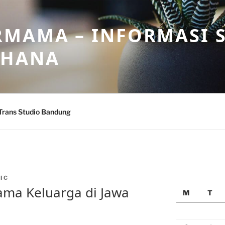
MAMA – INFORMASI 
AHANA
Trans Studio Bandung
IC
ama Keluarga di Jawa
M
T