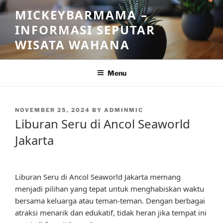
Skip
MICKEYBARMAMA –
to
INFORMASI SEPUTAR
content
WISATA WAHANA
Menu
POSTED
NOVEMBER 25, 2024
BY
ADMINMIC
ON
Liburan Seru di Ancol Seaworld
Jakarta
Liburan Seru di Ancol Seaworld Jakarta memang
menjadi pilihan yang tepat untuk menghabiskan waktu
bersama keluarga atau teman-teman. Dengan berbagai
atraksi menarik dan edukatif, tidak heran jika tempat ini