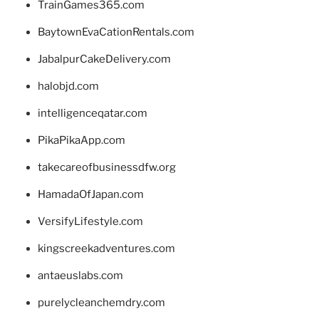
TrainGames365.com
BaytownEvaCationRentals.com
JabalpurCakeDelivery.com
halobjd.com
intelligenceqatar.com
PikaPikaApp.com
takecareofbusinessdfw.org
HamadaOfJapan.com
VersifyLifestyle.com
kingscreekadventures.com
antaeuslabs.com
purelycleanchemdry.com