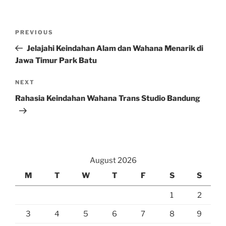
Post
Previous
PREVIOUS
navigation
Post
Jelajahi Keindahan Alam dan Wahana Menarik di
Jawa Timur Park Batu
Next
NEXT
Post
Rahasia Keindahan Wahana Trans Studio Bandung
August 2026
M
T
W
T
F
S
S
1
2
3
4
5
6
7
8
9