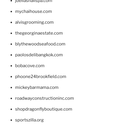
jbellasnailspa.com
mychaihouse.com
alvisgrooming.com
thegeorginaestate.com
blythewoodseafood.com
paolosdelibangkok.com
bobacove.com
phoone24brookfield.com
mickeybarmama.com
roadwayconstructioninc.com
shopdragonflyboutique.com
sportszilla.org