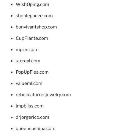
WishOping.com
shoplegacee.com
bonvivantshop.com
CupPlante.com
mpzin.com
stcreal.com
PopUpFlea.com
valueml.com
rebeccatorresjewelry.com
jmpbliss.com
drjorgerico.com
queensushipa.com