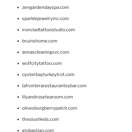
zengardendayspa.com
sparklejewelryinc.com
ironcladtattoostudio.com
bruinshome.com
annascleaningsvc.com
wolfcitytattoo.com
oysterbayturkeytrot.com
lafronterarestauranteybar.com
lilyandrosetearoom.com
olivesburgberrypatch.com
theslushkids.com
giobastian.com