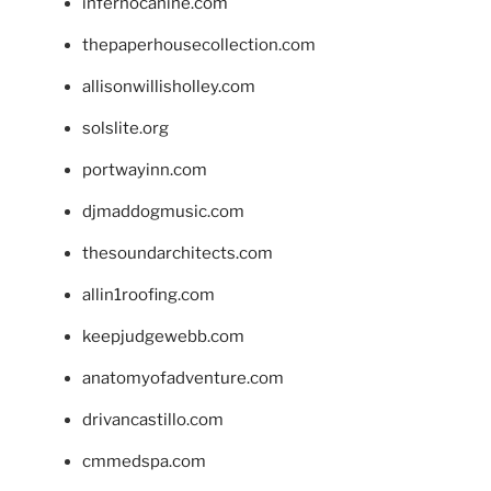
infernocanine.com
thepaperhousecollection.com
allisonwillisholley.com
solslite.org
portwayinn.com
djmaddogmusic.com
thesoundarchitects.com
allin1roofing.com
keepjudgewebb.com
anatomyofadventure.com
drivancastillo.com
cmmedspa.com