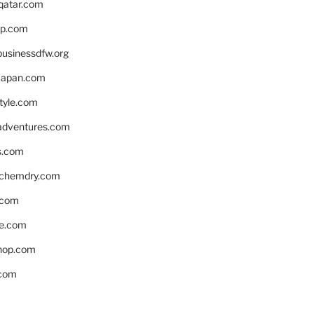
eqatar.com
pp.com
businessdfw.org
apan.com
style.com
adventures.com
s.com
nchemdry.com
.com
e.com
hop.com
.com