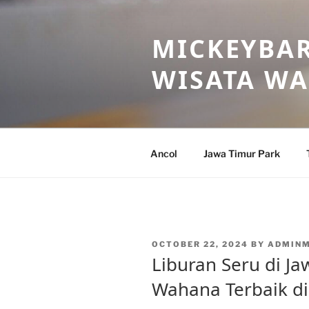
Skip
to
MICKEYBAR
content
WISATA W
Ancol
Jawa Timur Park
POSTED
OCTOBER 22, 2024
BY
ADMINM
ON
Liburan Seru di Ja
Wahana Terbaik di