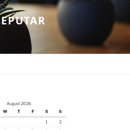
SEPUTAR
August 2026
W
T
F
S
S
1
2