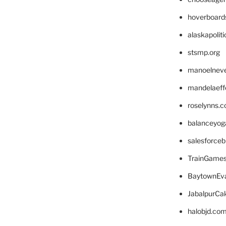
hoverboard
alaskapolit
stsmp.org
manoelnev
mandelaeffe
roselynns.
balanceyog
salesforce
TrainGame
BaytownEva
JabalpurCa
halobjd.co