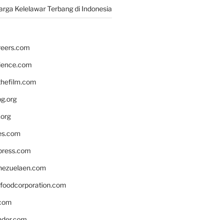
rga Kelelawar Terbang di Indonesia
reers.com
rience.com
hefilm.com
bg.org
.org
es.com
xpress.com
nezuelaen.com
foodcorporation.com
.com
nder.com