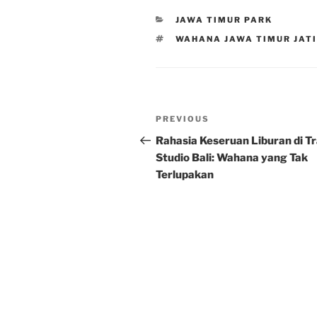
CATEGORIES
JAWA TIMUR PARK
TAGS
WAHANA JAWA TIMUR JAT
Post
Previous
PREVIOUS
navigation
Post
Rahasia Keseruan Liburan di T
Studio Bali: Wahana yang Tak
Terlupakan