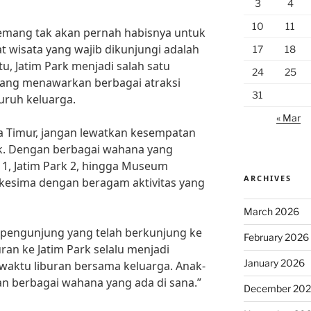
3
4
10
11
memang tak akan pernah habisnya untuk
at wisata yang wajib dikunjungi adalah
17
18
atu, Jatim Park menjadi salah satu
24
25
yang menawarkan berbagai atraksi
31
uruh keluarga.
« Mar
wa Timur, jangan lewatkan kesempatan
k. Dengan berbagai wahana yang
k 1, Jatim Park 2, hingga Museum
ARCHIVES
rkesima dengan beragam aktivitas yang
March 2026
 pengunjung yang telah berkunjung ke
February 2026
uran ke Jatim Park selalu menjadi
January 2026
 waktu liburan bersama keluarga. Anak-
n berbagai wahana yang ada di sana.”
December 20