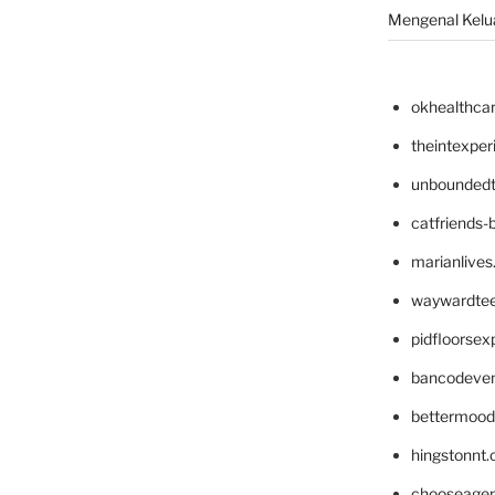
Mengenal Kelua
okhealthca
theintexpe
unboundedt
catfriends-
marianlives
waywardte
pidfloorse
bancodeve
bettermood
hingstonnt
chooseage