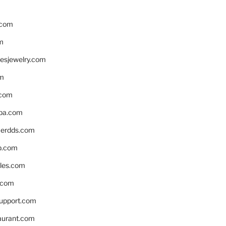
.com
m
resjewelry.com
om
.com
pa.com
erdds.com
p.com
bles.com
.com
support.com
aurant.com