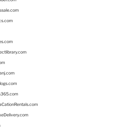
ssale.com
ics.com
es.com
ctlibrary.com
com
anj.com
blogs.com
s365.com
CationRentals.com
keDelivery.com
m