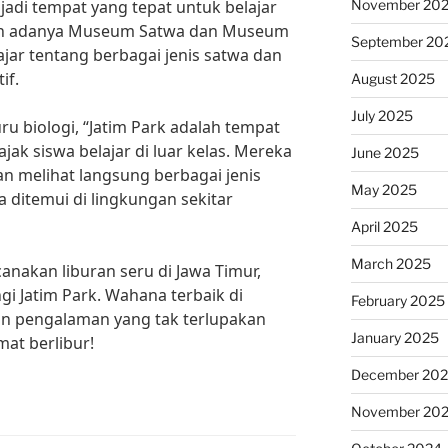
November 20
njadi tempat yang tepat untuk belajar
an adanya Museum Satwa dan Museum
September 20
jar tentang berbagai jenis satwa dan
if.
August 2025
July 2025
u biologi, “Jatim Park adalah tempat
ak siswa belajar di luar kelas. Mereka
June 2025
an melihat langsung berbagai jenis
May 2025
 ditemui di lingkungan sekitar
April 2025
March 2025
anakan liburan seru di Jawa Timur,
i Jatim Park. Wahana terbaik di
February 2025
an pengalaman yang tak terlupakan
January 2025
at berlibur!
December 20
November 20