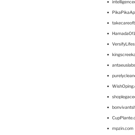
intelligenc
PikaPikaA
takecareof
HamadaOfJ
VersifyLife
kingscreek
antaeuslab
purelyclea
WishOping
shoplegace
bonvivants
CupPlante
mpzin.com