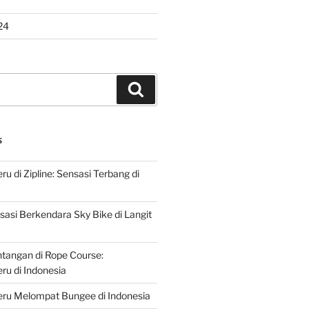
24
Search
S
u di Zipline: Sensasi Terbang di
asi Berkendara Sky Bike di Langit
ntangan di Rope Course:
u di Indonesia
ru Melompat Bungee di Indonesia