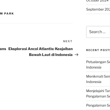
October 2024
September 20
IM PARK
Search
for:
NEXT
Next
Post
rans
Eksplorasi Ancol Atlantis: Keajaiban
RECENT POST
Bawah Laut di Indonesia
Petualangan Ser
Indonesia
Menikmati Sens
Indonesia
Menjelajahi Ta
Pengalaman Ser
Pengalaman Se