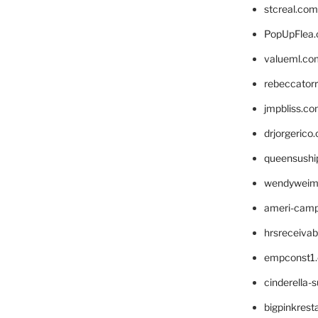
stcreal.com
PopUpFlea
valueml.co
rebeccator
jmpbliss.c
drjorgerico
queensushi
wendyweim
ameri-cam
hrsreceiva
empconst1
cinderella-
bigpinkrest