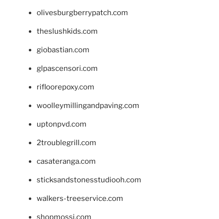
olivesburgberrypatch.com
theslushkids.com
giobastian.com
glpascensori.com
rifloorepoxy.com
woolleymillingandpaving.com
uptonpvd.com
2troublegrill.com
casateranga.com
sticksandstonesstudiooh.com
walkers-treeservice.com
shopmossi.com