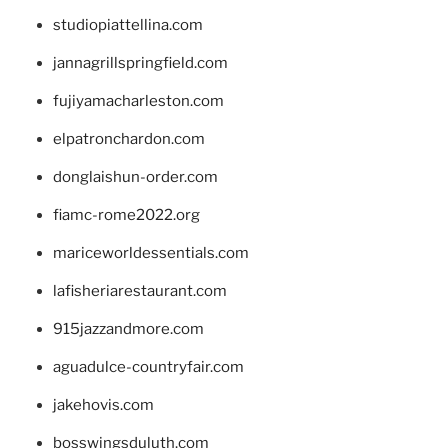
studiopiattellina.com
jannagrillspringfield.com
fujiyamacharleston.com
elpatronchardon.com
donglaishun-order.com
fiamc-rome2022.org
mariceworldessentials.com
lafisheriarestaurant.com
915jazzandmore.com
aguadulce-countryfair.com
jakehovis.com
bosswingsduluth.com