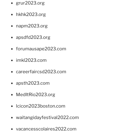
grur2023.org
hkhk2023.org
napm2023.org
apsdfd2023.org
forumausape2023.com
imkl2023.com
careerfaircsd2023.com
apsth2023.com
MedItRio2023.org
lcicon2023boston.com
waitangidayfestival2022.com
vacancesscolaires2022.com