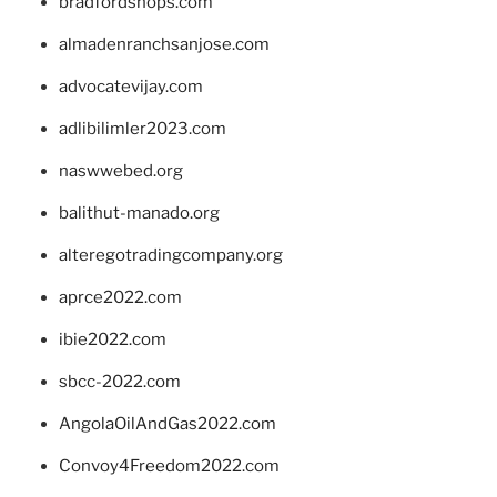
bradfordshops.com
almadenranchsanjose.com
advocatevijay.com
adlibilimler2023.com
naswwebed.org
balithut-manado.org
alteregotradingcompany.org
aprce2022.com
ibie2022.com
sbcc-2022.com
AngolaOilAndGas2022.com
Convoy4Freedom2022.com