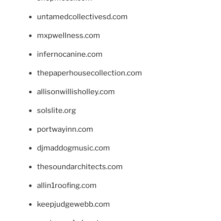
untamedcollectivesd.com
mxpwellness.com
infernocanine.com
thepaperhousecollection.com
allisonwillisholley.com
solslite.org
portwayinn.com
djmaddogmusic.com
thesoundarchitects.com
allin1roofing.com
keepjudgewebb.com