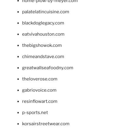
home-plow-by-meyer.com
palatelatincuisine.com
blackdoglegacy.com
eatvivahouston.com
thebigshowok.com
chimeandstave.com
greatwallseafoodny.com
theloverose.com
gabriovoice.com
resinflowart.com
p-sports.net
korsairstreetwear.com