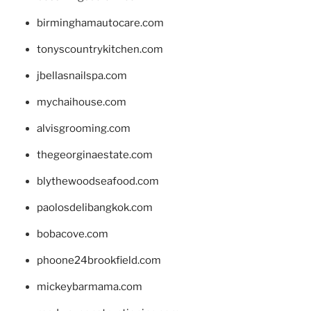
birminghamautocare.com
tonyscountrykitchen.com
jbellasnailspa.com
mychaihouse.com
alvisgrooming.com
thegeorginaestate.com
blythewoodseafood.com
paolosdelibangkok.com
bobacove.com
phoone24brookfield.com
mickeybarmama.com