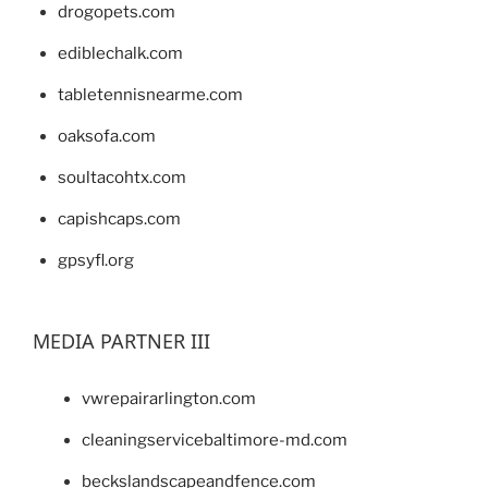
drogopets.com
ediblechalk.com
tabletennisnearme.com
oaksofa.com
soultacohtx.com
capishcaps.com
gpsyfl.org
MEDIA PARTNER III
vwrepairarlington.com
cleaningservicebaltimore-md.com
beckslandscapeandfence.com