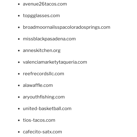
avenue26tacos.com
topgglasses.com
broadmoornailsspacoloradosprings.com
missblackpasadena.com
anneskitchen.org
valenciamarketytaqueria.com
reefrecordsllc.com
alawaffle.com
aryouthfishing.com
united-basketball.com
tios-tacos.com
cafecito-satx.com