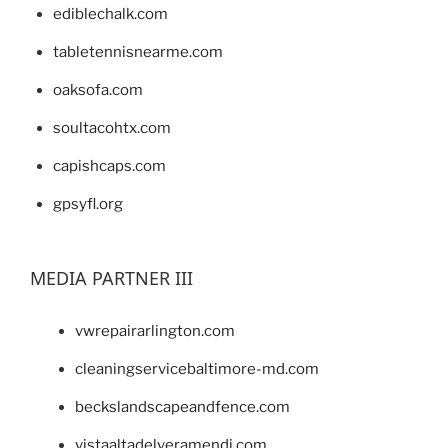
ediblechalk.com
tabletennisnearme.com
oaksofa.com
soultacohtx.com
capishcaps.com
gpsyfl.org
MEDIA PARTNER III
vwrepairarlington.com
cleaningservicebaltimore-md.com
beckslandscapeandfence.com
vistaaltadelveramendi.com