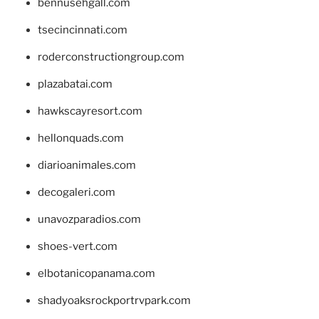
bennusehgall.com
tsecincinnati.com
roderconstructiongroup.com
plazabatai.com
hawkscayresort.com
hellonquads.com
diarioanimales.com
decogaleri.com
unavozparadios.com
shoes-vert.com
elbotanicopanama.com
shadyoaksrockportrvpark.com