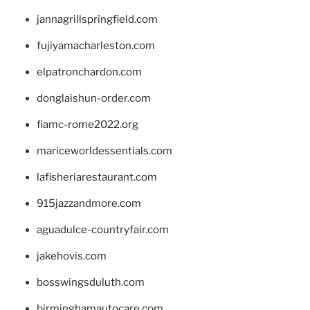
jannagrillspringfield.com
fujiyamacharleston.com
elpatronchardon.com
donglaishun-order.com
fiamc-rome2022.org
mariceworldessentials.com
lafisheriarestaurant.com
915jazzandmore.com
aguadulce-countryfair.com
jakehovis.com
bosswingsduluth.com
birminghamautocare.com