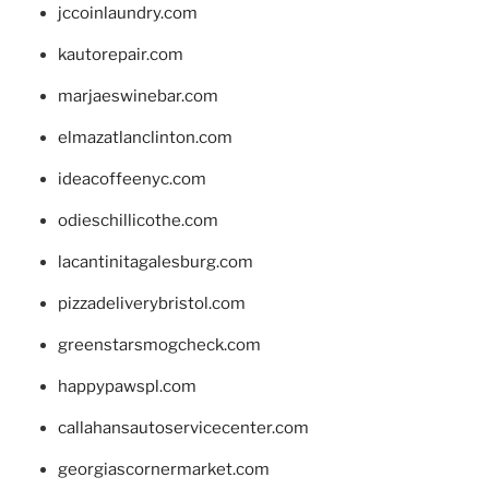
jccoinlaundry.com
kautorepair.com
marjaeswinebar.com
elmazatlanclinton.com
ideacoffeenyc.com
odieschillicothe.com
lacantinitagalesburg.com
pizzadeliverybristol.com
greenstarsmogcheck.com
happypawspl.com
callahansautoservicecenter.com
georgiascornermarket.com