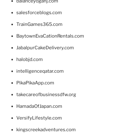
balanceyoganj.com
salesforceblogs.com
TrainGames365.com
BaytownEvaCationRentals.com
JabalpurCakeDelivery.com
halobjd.com
intelligenceqatar.com
PikaPikaApp.com
takecareofbusinessdfw.org
HamadaOfJapan.com
VersifyLifestyle.com
kingscreekadventures.com