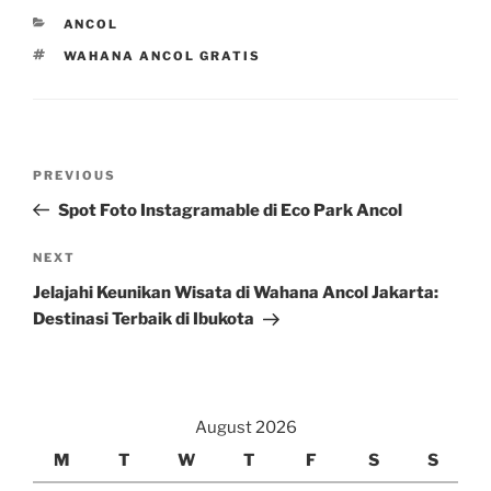
CATEGORIES
ANCOL
TAGS
WAHANA ANCOL GRATIS
Post
Previous
PREVIOUS
navigation
Post
Spot Foto Instagramable di Eco Park Ancol
Next
NEXT
Post
Jelajahi Keunikan Wisata di Wahana Ancol Jakarta:
Destinasi Terbaik di Ibukota
August 2026
M
T
W
T
F
S
S