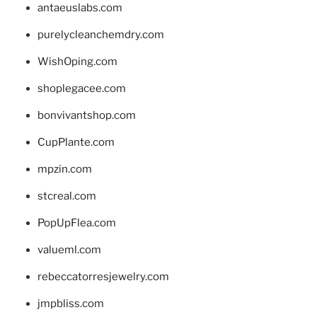
antaeuslabs.com
purelycleanchemdry.com
WishOping.com
shoplegacee.com
bonvivantshop.com
CupPlante.com
mpzin.com
stcreal.com
PopUpFlea.com
valueml.com
rebeccatorresjewelry.com
jmpbliss.com