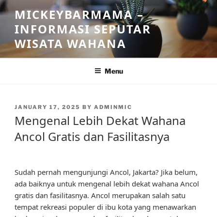
Skip
MICKEYBARMAMA –
to
INFORMASI SEPUTAR
content
WISATA WAHANA
Menu
POSTED
JANUARY 17, 2025
BY
ADMINMIC
ON
Mengenal Lebih Dekat Wahana
Ancol Gratis dan Fasilitasnya
Sudah pernah mengunjungi Ancol, Jakarta? Jika belum,
ada baiknya untuk mengenal lebih dekat wahana Ancol
gratis dan fasilitasnya. Ancol merupakan salah satu
tempat rekreasi populer di ibu kota yang menawarkan