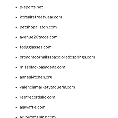
p-sports.net
korsairstreetwear.com
petshopallston.com
avenue26tacos.com
topgglasses.com
broadmoornailsspacoloradosprings.com
missblackpasadena.com
anneskitchen.org
valenciamarketytaqueria.com
reefrecordsllc.com
alawaffle.com
aryouthfishing.com