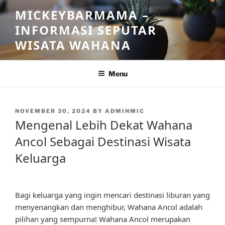
Skip
MICKEYBARMAMA –
to
INFORMASI SEPUTAR
content
WISATA WAHANA
Menu
POSTED
NOVEMBER 30, 2024
BY
ADMINMIC
ON
Mengenal Lebih Dekat Wahana
Ancol Sebagai Destinasi Wisata
Keluarga
Bagi keluarga yang ingin mencari destinasi liburan yang
menyenangkan dan menghibur, Wahana Ancol adalah
pilihan yang sempurna! Wahana Ancol merupakan