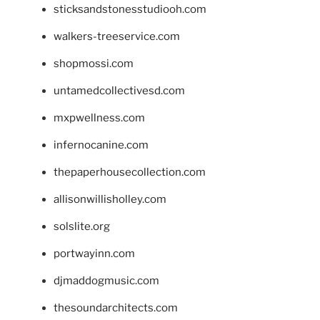
sticksandstonesstudiooh.com
walkers-treeservice.com
shopmossi.com
untamedcollectivesd.com
mxpwellness.com
infernocanine.com
thepaperhousecollection.com
allisonwillisholley.com
solslite.org
portwayinn.com
djmaddogmusic.com
thesoundarchitects.com