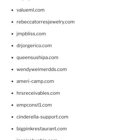
valueml.com
rebeccatorresjewelry.com
jmpbliss.com
drjorgerico.com
queensushipa.com
wendyweimerdds.com
ameri-camp.com
hrsreceivables.com
empconst1.com
cinderella-support.com
bigpinkrestaurant.com