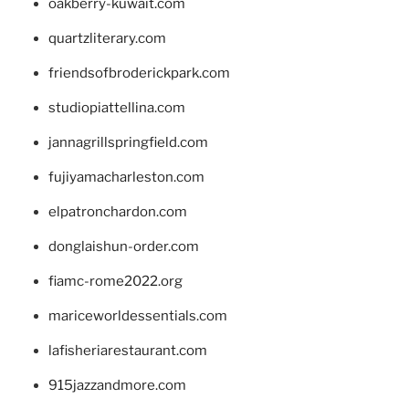
oakberry-kuwait.com
quartzliterary.com
friendsofbroderickpark.com
studiopiattellina.com
jannagrillspringfield.com
fujiyamacharleston.com
elpatronchardon.com
donglaishun-order.com
fiamc-rome2022.org
mariceworldessentials.com
lafisheriarestaurant.com
915jazzandmore.com