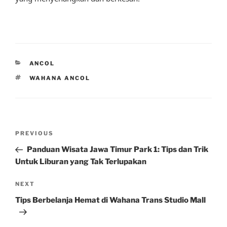
CATEGORIES
ANCOL
TAGS
WAHANA ANCOL
Post
Previous
PREVIOUS
navigation
Post
Panduan Wisata Jawa Timur Park 1: Tips dan Trik
Untuk Liburan yang Tak Terlupakan
Next
NEXT
Post
Tips Berbelanja Hemat di Wahana Trans Studio Mall