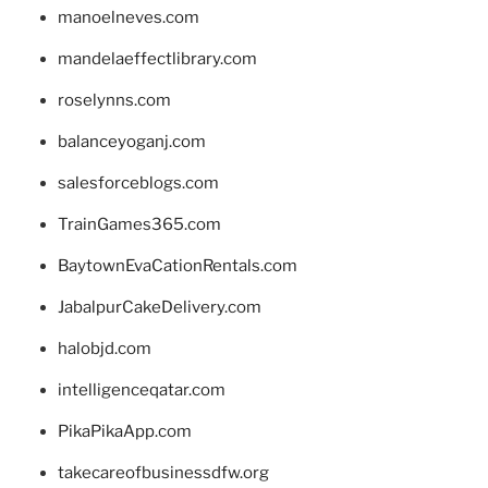
manoelneves.com
mandelaeffectlibrary.com
roselynns.com
balanceyoganj.com
salesforceblogs.com
TrainGames365.com
BaytownEvaCationRentals.com
JabalpurCakeDelivery.com
halobjd.com
intelligenceqatar.com
PikaPikaApp.com
takecareofbusinessdfw.org