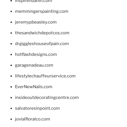
inspirehuahin.com
memmingerspainting.com
jeremypbeasley.com
thesandwichdepotcos.com
drgiggleshouseofpain.com
hotflashdesigns.com
garagenadeau.com
lifestylechauffeurservice.com
EverNewNails.com
insideoutdecoratingcentre.com
salvatoresinpoint.com
jovialfloralco.com