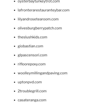
oysterbayturkeytrot.com
lafronterarestauranteybar.com
lilyandrosetearoom.com
olivesburgberrypatch.com
theslushkids.com
giobastian.com
glpascensori.com
rifloorepoxy.com
woolleymillingandpaving.com
uptonpvd.com
2troublegrill.com
casateranga.com