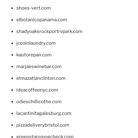
shoes-vert.com
elbotanicopanama.com
shadyoaksrockportrvpark.com
jccoinlaundry.com
kautorepair.com
marjaeswinebar.com
elmazatlanclinton.com
ideacoffeenyc.com
odieschillicothe.com
lacantinitagalesburg.com
pizzadeliverybristol.com
greenstarsmogcheck.com