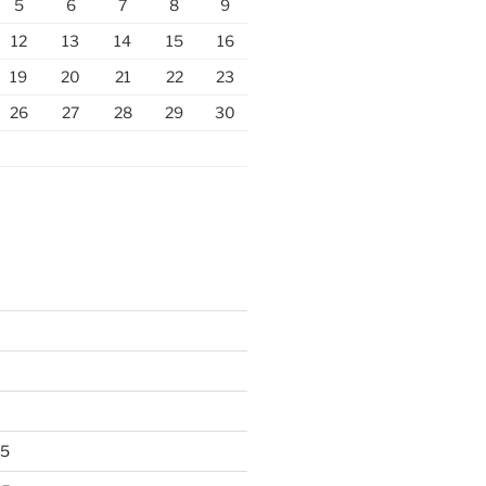
5
6
7
8
9
12
13
14
15
16
19
20
21
22
23
26
27
28
29
30
25