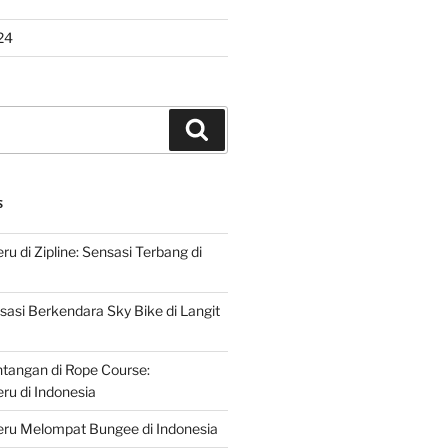
24
Search
S
u di Zipline: Sensasi Terbang di
asi Berkendara Sky Bike di Langit
ntangan di Rope Course:
u di Indonesia
ru Melompat Bungee di Indonesia