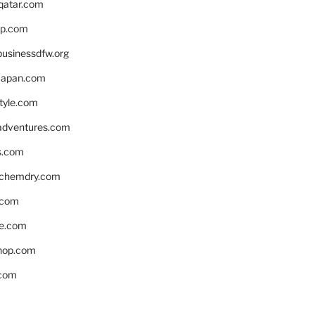
eqatar.com
pp.com
businessdfw.org
apan.com
style.com
adventures.com
s.com
nchemdry.com
.com
e.com
hop.com
.com