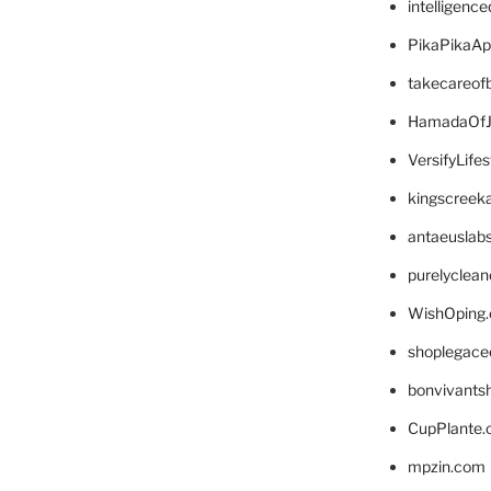
intelligenc
PikaPikaA
takecareof
HamadaOfJ
VersifyLife
kingscreek
antaeuslab
purelyclea
WishOping
shoplegace
bonvivants
CupPlante
mpzin.com