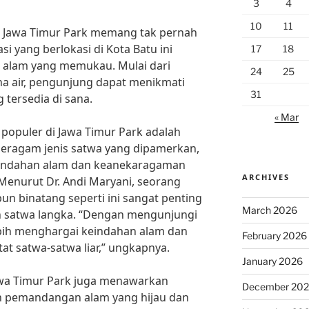
3
4
10
11
i Jawa Timur Park memang tak pernah
 yang berlokasi di Kota Batu ini
17
18
 alam yang memukau. Mulai dari
24
25
a air, pengunjung dapat menikmati
31
 tersedia di sana.
« Mar
g populer di Jawa Timur Park adalah
eragam jenis satwa yang dipamerkan,
eindahan alam dan keanekaragaman
ARCHIVES
 Menurut Dr. Andi Maryani, seorang
un binatang seperti ini sangat penting
March 2026
an satwa langka. “Dengan mengunjungi
ebih menghargai keindahan alam dan
February 2026
at satwa-satwa liar,” ungkapnya.
January 2026
awa Timur Park juga menawarkan
December 20
n pemandangan alam yang hijau dan