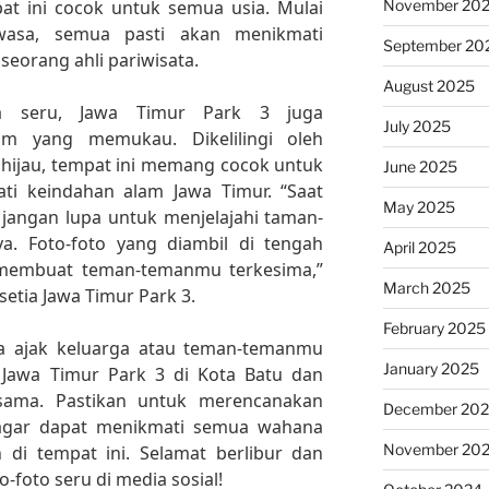
November 20
t ini cocok untuk semua usia. Mulai
wasa, semua pasti akan menikmati
September 20
 seorang ahli pariwisata.
August 2025
a seru, Jawa Timur Park 3 juga
July 2025
m yang memukau. Dikelilingi oleh
ijau, tempat ini memang cocok untuk
June 2025
i keindahan alam Jawa Timur. “Saat
May 2025
 jangan lupa untuk menjelajahi taman-
. Foto-foto yang diambil di tengah
April 2025
 membuat teman-temanmu terkesima,”
March 2025
tia Jawa Timur Park 3.
February 2025
era ajak keluarga atau teman-temanmu
January 2025
Jawa Timur Park 3 di Kota Batu dan
-sama. Pastikan untuk merencanakan
December 20
agar dapat menikmati semua wahana
November 20
 di tempat ini. Selamat berlibur dan
-foto seru di media sosial!