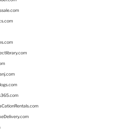
ssale.com
ics.com
es.com
ctlibrary.com
com
anj.com
blogs.com
s365.com
CationRentals.com
keDelivery.com
m