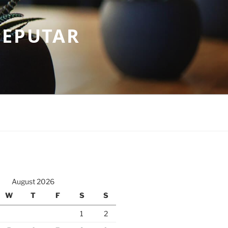
SEPUTAR
August 2026
W
T
F
S
S
1
2