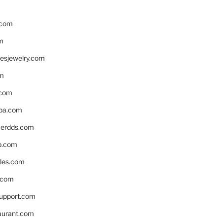
.com
m
resjewelry.com
om
.com
pa.com
erdds.com
p.com
bles.com
.com
support.com
aurant.com