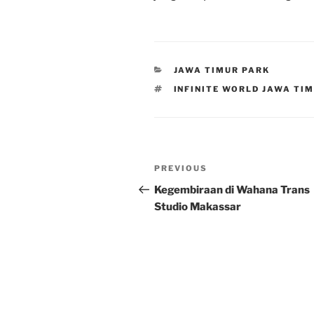
CATEGORIES
JAWA TIMUR PARK
TAGS
INFINITE WORLD JAWA TI
Post
Previous
PREVIOUS
navigation
Post
Kegembiraan di Wahana Trans
Studio Makassar