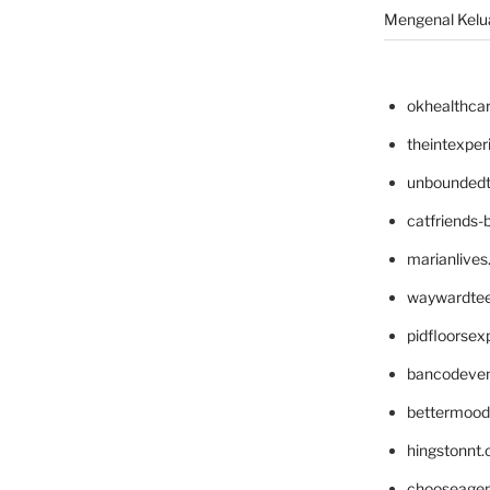
Mengenal Kelua
okhealthca
theintexpe
unboundedt
catfriends-
marianlives
waywardte
pidfloorse
bancodeve
bettermood
hingstonnt
chooseage