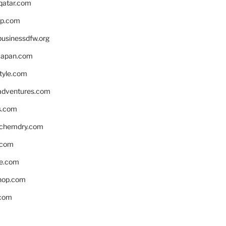
eqatar.com
pp.com
businessdfw.org
apan.com
style.com
adventures.com
s.com
nchemdry.com
.com
e.com
hop.com
.com