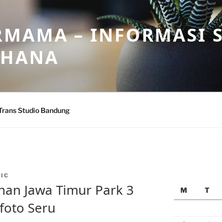
MAMA – INFORMASI 
AHANA
Trans Studio Bandung
IC
han Jawa Timur Park 3
M
T
-foto Seru