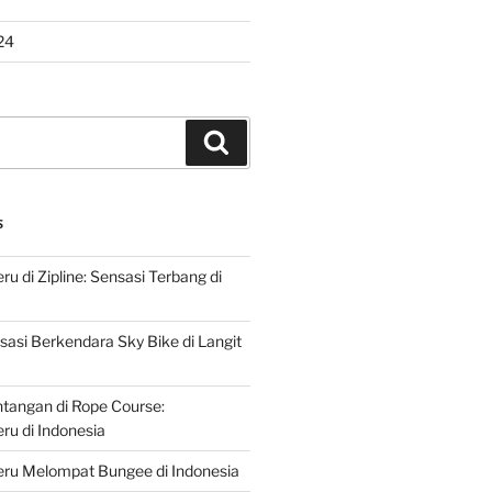
24
Search
S
u di Zipline: Sensasi Terbang di
asi Berkendara Sky Bike di Langit
ntangan di Rope Course:
u di Indonesia
ru Melompat Bungee di Indonesia