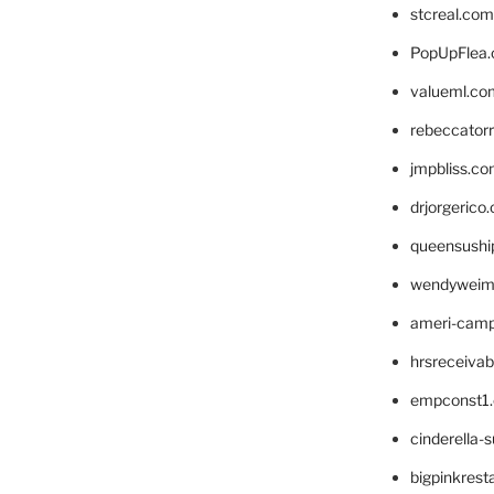
stcreal.com
PopUpFlea
valueml.co
rebeccator
jmpbliss.c
drjorgerico
queensushi
wendyweim
ameri-cam
hrsreceiva
empconst1
cinderella-
bigpinkrest