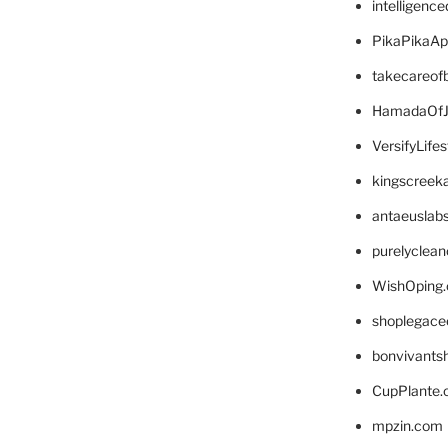
intelligenc
PikaPikaA
takecareof
HamadaOfJ
VersifyLife
kingscreek
antaeuslab
purelyclea
WishOping
shoplegace
bonvivants
CupPlante
mpzin.com