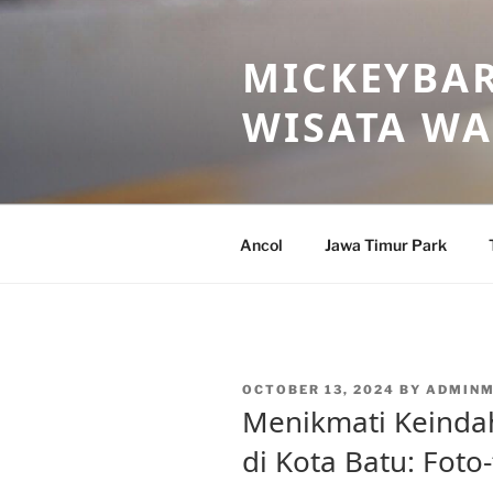
Skip
to
MICKEYBAR
content
WISATA W
Ancol
Jawa Timur Park
POSTED
OCTOBER 13, 2024
BY
ADMINM
ON
Menikmati Keinda
di Kota Batu: Foto