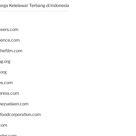
rga Kelelawar Terbang di Indonesia
reers.com
rience.com
hefilm.com
bg.org
.org
es.com
xpress.com
nezuelaen.com
foodcorporation.com
.com
nder.com