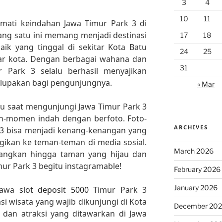
3
4
10
11
kmati keindahan Jawa Timur Park 3 di
ang satu ini memang menjadi destinasi
17
18
aik yang tinggal di sekitar Kota Batu
24
25
ar kota. Dengan berbagai wahana dan
31
r Park 3 selalu berhasil menyajikan
rlupakan bagi pengunjungnya.
« Mar
eru saat mengunjungi Jawa Timur Park 3
-momen indah dengan berfoto. Foto-
ARCHIVES
k 3 bisa menjadi kenang-kenangan yang
ikan ke teman-teman di media sosial.
March 2026
ngkan hingga taman yang hijau dan
mur Park 3 begitu instagramable!
February 2026
January 2026
 Jawa
slot deposit 5000
Timur Park 3
i wisata yang wajib dikunjungi di Kota
December 20
dan atraksi yang ditawarkan di Jawa