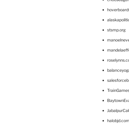
hoverboard
alaskapolit
stsmp.org
manoelnev
mandelaeffe
roselynns.
balanceyog
salesforce
TrainGame
BaytownEva
JabalpurCa
halobjd.co