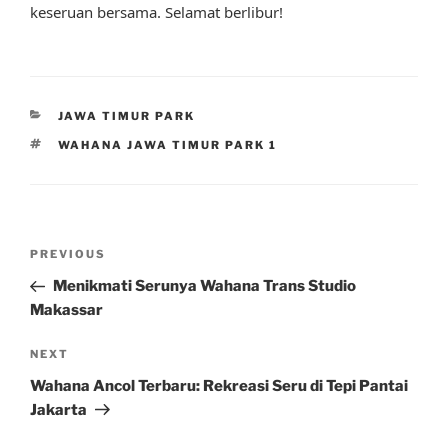
keseruan bersama. Selamat berlibur!
CATEGORIES
JAWA TIMUR PARK
TAGS
WAHANA JAWA TIMUR PARK 1
Post
Previous
PREVIOUS
navigation
Post
Menikmati Serunya Wahana Trans Studio
Makassar
Next
NEXT
Post
Wahana Ancol Terbaru: Rekreasi Seru di Tepi Pantai
Jakarta