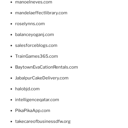
manoelneves.com
mandelaeffectlibrary.com
roselynns.com
balanceyoganj.com
salesforceblogs.com
TrainGames365.com
BaytownEvaCationRentals.com
JabalpurCakeDelivery.com
halobjd.com
intelligenceqatar.com
PikaPikaApp.com
takecareofbusinessdfw.org