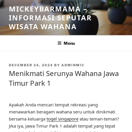
Skip
MICKEYBARMAMA –
to
INFORMASI SEPUTAR
content
WISATA WAHANA
Menu
POSTED
DECEMBER 24, 2024
BY
ADMINMIC
ON
Menikmati Serunya Wahana Jawa
Timur Park 1
Apakah Anda mencari tempat rekreasi yang
menawarkan beragam wahana seru untuk dinikmati
bersama keluarga
togel singapore
atau teman-teman?
Jika iya, Jawa Timur Park 1 adalah tempat yang tepat