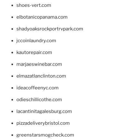
shoes-vert.com
elbotanicopanama.com
shadyoaksrockportrvpark.com
jccoinlaundry.com
kautorepair.com
marjaeswinebar.com
elmazatlanclinton.com
ideacoffeenyc.com
odieschillicothe.com
lacantinitagalesburg.com
pizzadeliverybristol.com
greenstarsmogcheck.com