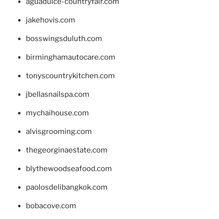
aguadulce-countryfair.com
jakehovis.com
bosswingsduluth.com
birminghamautocare.com
tonyscountrykitchen.com
jbellasnailspa.com
mychaihouse.com
alvisgrooming.com
thegeorginaestate.com
blythewoodseafood.com
paolosdelibangkok.com
bobacove.com