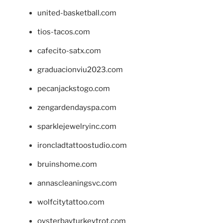
united-basketball.com
tios-tacos.com
cafecito-satx.com
graduacionviu2023.com
pecanjackstogo.com
zengardendayspa.com
sparklejewelryinc.com
ironcladtattoostudio.com
bruinshome.com
annascleaningsvc.com
wolfcitytattoo.com
oysterbayturkeytrot.com