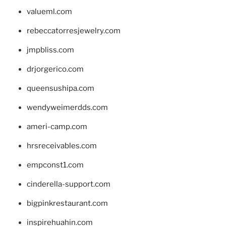
valueml.com
rebeccatorresjewelry.com
jmpbliss.com
drjorgerico.com
queensushipa.com
wendyweimerdds.com
ameri-camp.com
hrsreceivables.com
empconst1.com
cinderella-support.com
bigpinkrestaurant.com
inspirehuahin.com