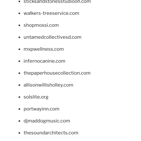
sticksandstonesstudiooh.com
walkers-treeservice.com
shopmossi.com
untamedcollectivesd.com
mxpwellness.com
infernocanine.com
thepaperhousecollection.com
allisonwillisholley.com
solslite.org
portwayinn.com
djmaddogmusic.com
thesoundarchitects.com