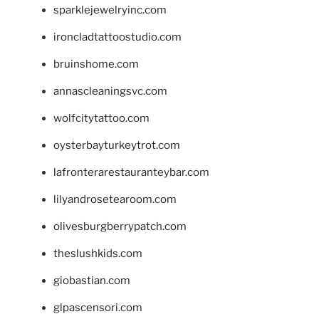
sparklejewelryinc.com
ironcladtattoostudio.com
bruinshome.com
annascleaningsvc.com
wolfcitytattoo.com
oysterbayturkeytrot.com
lafronterarestauranteybar.com
lilyandrosetearoom.com
olivesburgberrypatch.com
theslushkids.com
giobastian.com
glpascensori.com