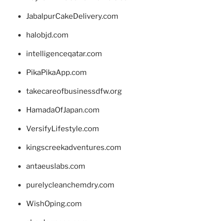
JabalpurCakeDelivery.com
halobjd.com
intelligenceqatar.com
PikaPikaApp.com
takecareofbusinessdfw.org
HamadaOfJapan.com
VersifyLifestyle.com
kingscreekadventures.com
antaeuslabs.com
purelycleanchemdry.com
WishOping.com