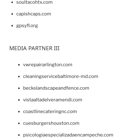
soultacohtx.com
capishcaps.com
gpsyfl.org
MEDIA PARTNER III
vwrepairarlington.com
cleaningservicebaltimore-md.com
beckslandscapeandfence.com
vistaaltadelveramendi.com
coastlinecateringnc.com
cuesburgershouston.com
psicologiaespecializadaencampeche.com