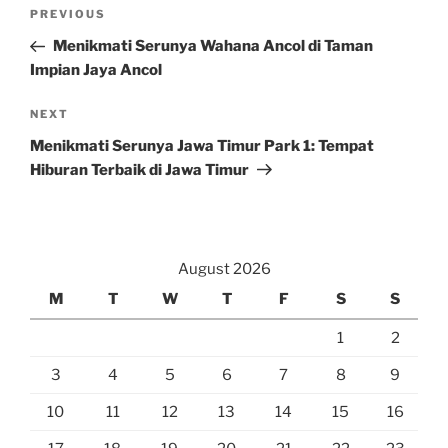
Post
Previous
PREVIOUS
navigation
Post
Menikmati Serunya Wahana Ancol di Taman
Impian Jaya Ancol
Next
NEXT
Post
Menikmati Serunya Jawa Timur Park 1: Tempat
Hiburan Terbaik di Jawa Timur
August 2026
M
T
W
T
F
S
S
1
2
3
4
5
6
7
8
9
10
11
12
13
14
15
16