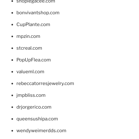
shoplegacee.com
bonvivantshop.com
CupPlante.com
mpzin.com
stcreal.com
PopUpFlea.com
valueml.com
rebeccatorresjewelry.com
jmpbliss.com
drjorgerico.com
queensushipa.com
wendyweimerdds.com