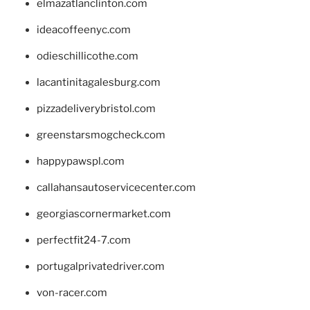
elmazatlanclinton.com
ideacoffeenyc.com
odieschillicothe.com
lacantinitagalesburg.com
pizzadeliverybristol.com
greenstarsmogcheck.com
happypawspl.com
callahansautoservicecenter.com
georgiascornermarket.com
perfectfit24-7.com
portugalprivatedriver.com
von-racer.com