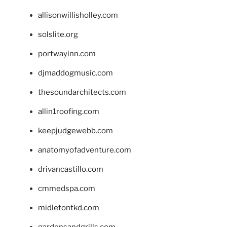
allisonwillisholley.com
solslite.org
portwayinn.com
djmaddogmusic.com
thesoundarchitects.com
allin1roofing.com
keepjudgewebb.com
anatomyofadventure.com
drivancastillo.com
cmmedspa.com
midletontkd.com
gardensandgrills.com