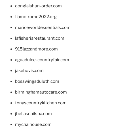
donglaishun-order.com
fiamc-rome2022.org
mariceworldessentials.com
lafisheriarestaurant.com
915jazzandmore.com
aguadulce-countryfair.com
jakehovis.com
bosswingsduluth.com
birminghamautocare.com
tonyscountrykitchen.com
jbellasnailspa.com
mychaihouse.com