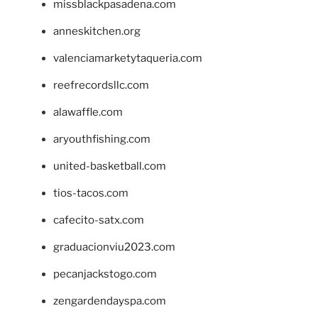
missblackpasadena.com
anneskitchen.org
valenciamarketytaqueria.com
reefrecordsllc.com
alawaffle.com
aryouthfishing.com
united-basketball.com
tios-tacos.com
cafecito-satx.com
graduacionviu2023.com
pecanjackstogo.com
zengardendayspa.com