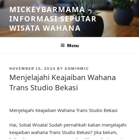
Skip
MICKEYBARMAMA –
to
INFORMASI SEPUTAR
content
WISATA WAHANA
Menu
POSTED
NOVEMBER 15, 2024
BY
ADMINMIC
ON
Menjelajahi Keajaiban Wahana
Trans Studio Bekasi
Menjelajahi Keajaiban Wahana Trans Studio Bekasi
Hai, Sobat Wisata! Sudah pernahkah kalian menjelajahi
keajaiban wahana Trans Studio Bekasi? Jika belum,