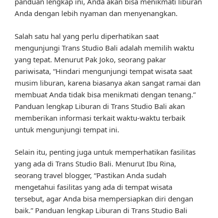
panduan lengkap ini, Anda akan bisa menikmati liburan
Anda dengan lebih nyaman dan menyenangkan.
Salah satu hal yang perlu diperhatikan saat
mengunjungi Trans Studio Bali adalah memilih waktu
yang tepat. Menurut Pak Joko, seorang pakar
pariwisata, “Hindari mengunjungi tempat wisata saat
musim liburan, karena biasanya akan sangat ramai dan
membuat Anda tidak bisa menikmati dengan tenang.”
Panduan lengkap Liburan di Trans Studio Bali akan
memberikan informasi terkait waktu-waktu terbaik
untuk mengunjungi tempat ini.
Selain itu, penting juga untuk memperhatikan fasilitas
yang ada di Trans Studio Bali. Menurut Ibu Rina,
seorang travel blogger, “Pastikan Anda sudah
mengetahui fasilitas yang ada di tempat wisata
tersebut, agar Anda bisa mempersiapkan diri dengan
baik.” Panduan lengkap Liburan di Trans Studio Bali