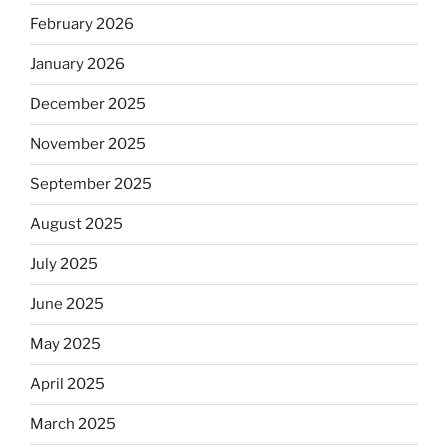
February 2026
January 2026
December 2025
November 2025
September 2025
August 2025
July 2025
June 2025
May 2025
April 2025
March 2025