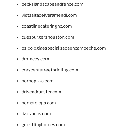
beckslandscapeandfence.com
vistaaltadelveramendi.com
coastlinecateringnc.com
cuesburgershouston.com
psicologiaespecializadaencampeche.com
dmtacos.com
crescentstreetprinting.com
hornopizza.com
driveadragster.com
hematologa.com
lizaivanov.com
guesttinyhomes.com