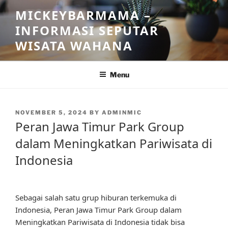
Skip
MICKEYBARMAMA –
to
INFORMASI SEPUTAR
content
WISATA WAHANA
Menu
POSTED
NOVEMBER 5, 2024
BY
ADMINMIC
ON
Peran Jawa Timur Park Group
dalam Meningkatkan Pariwisata di
Indonesia
Sebagai salah satu grup hiburan terkemuka di
Indonesia, Peran Jawa Timur Park Group dalam
Meningkatkan Pariwisata di Indonesia tidak bisa