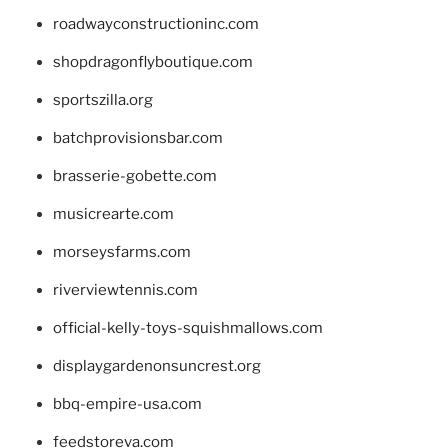
roadwayconstructioninc.com
shopdragonflyboutique.com
sportszilla.org
batchprovisionsbar.com
brasserie-gobette.com
musicrearte.com
morseysfarms.com
riverviewtennis.com
official-kelly-toys-squishmallows.com
displaygardenonsuncrest.org
bbq-empire-usa.com
feedstoreva.com