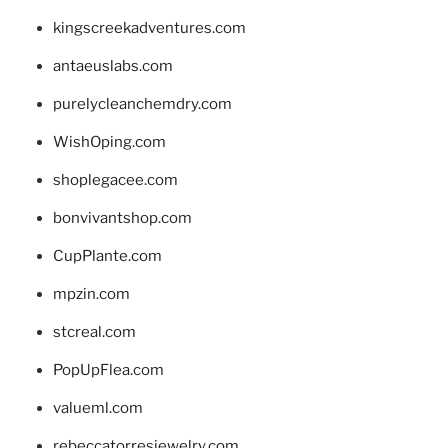
kingscreekadventures.com
antaeuslabs.com
purelycleanchemdry.com
WishOping.com
shoplegacee.com
bonvivantshop.com
CupPlante.com
mpzin.com
stcreal.com
PopUpFlea.com
valueml.com
rebeccatorresjewelry.com