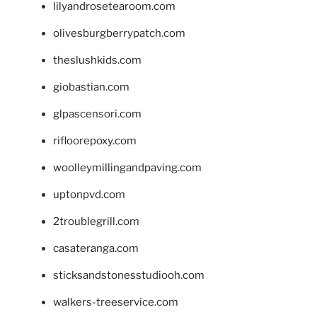
lilyandrosetearoom.com
olivesburgberrypatch.com
theslushkids.com
giobastian.com
glpascensori.com
rifloorepoxy.com
woolleymillingandpaving.com
uptonpvd.com
2troublegrill.com
casateranga.com
sticksandstonesstudiooh.com
walkers-treeservice.com