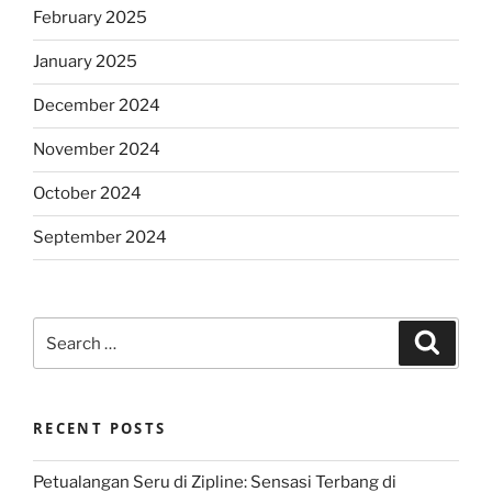
February 2025
January 2025
December 2024
November 2024
October 2024
September 2024
Search
Search
for:
RECENT POSTS
Petualangan Seru di Zipline: Sensasi Terbang di