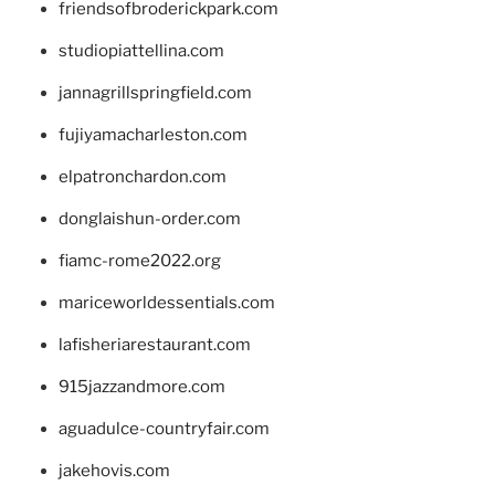
friendsofbroderickpark.com
studiopiattellina.com
jannagrillspringfield.com
fujiyamacharleston.com
elpatronchardon.com
donglaishun-order.com
fiamc-rome2022.org
mariceworldessentials.com
lafisheriarestaurant.com
915jazzandmore.com
aguadulce-countryfair.com
jakehovis.com