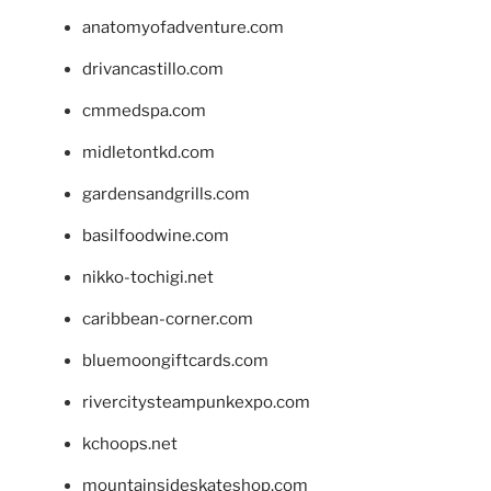
anatomyofadventure.com
drivancastillo.com
cmmedspa.com
midletontkd.com
gardensandgrills.com
basilfoodwine.com
nikko-tochigi.net
caribbean-corner.com
bluemoongiftcards.com
rivercitysteampunkexpo.com
kchoops.net
mountainsideskateshop.com