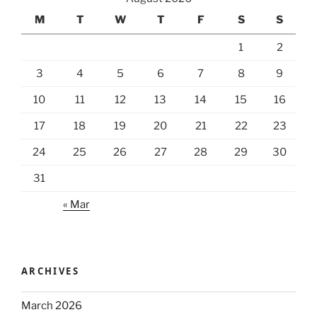
M
T
W
T
F
S
S
1
2
3
4
5
6
7
8
9
10
11
12
13
14
15
16
17
18
19
20
21
22
23
24
25
26
27
28
29
30
31
« Mar
ARCHIVES
March 2026