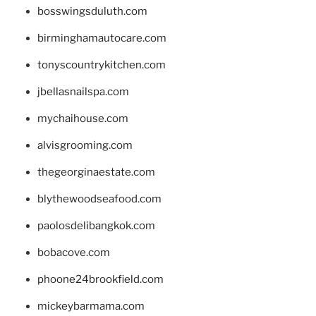
bosswingsduluth.com
birminghamautocare.com
tonyscountrykitchen.com
jbellasnailspa.com
mychaihouse.com
alvisgrooming.com
thegeorginaestate.com
blythewoodseafood.com
paolosdelibangkok.com
bobacove.com
phoone24brookfield.com
mickeybarmama.com