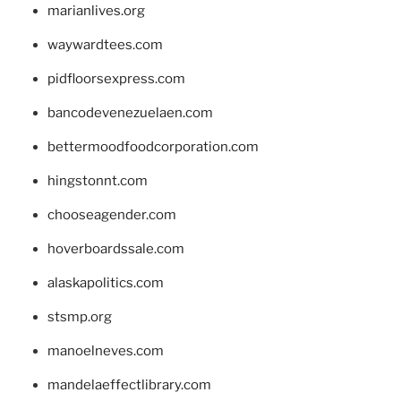
marianlives.org
waywardtees.com
pidfloorsexpress.com
bancodevenezuelaen.com
bettermoodfoodcorporation.com
hingstonnt.com
chooseagender.com
hoverboardssale.com
alaskapolitics.com
stsmp.org
manoelneves.com
mandelaeffectlibrary.com