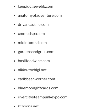
keepjudgewebb.com
anatomyofadventure.com
drivancastillo.com
cmmedspa.com
midletontkd.com
gardensandgrills.com
basilfoodwine.com
nikko-tochigi.net
caribbean-corner.com
bluemoongiftcards.com
rivercitysteampunkexpo.com
kchoops.net