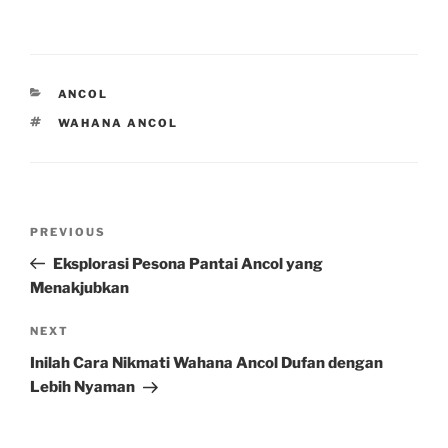
CATEGORIES
ANCOL
TAGS
WAHANA ANCOL
Post
Previous
PREVIOUS
navigation
Post
Eksplorasi Pesona Pantai Ancol yang
Menakjubkan
Next
NEXT
Post
Inilah Cara Nikmati Wahana Ancol Dufan dengan
Lebih Nyaman