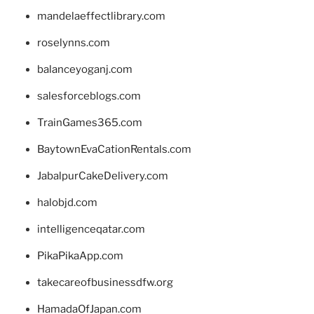
mandelaeffectlibrary.com
roselynns.com
balanceyoganj.com
salesforceblogs.com
TrainGames365.com
BaytownEvaCationRentals.com
JabalpurCakeDelivery.com
halobjd.com
intelligenceqatar.com
PikaPikaApp.com
takecareofbusinessdfw.org
HamadaOfJapan.com