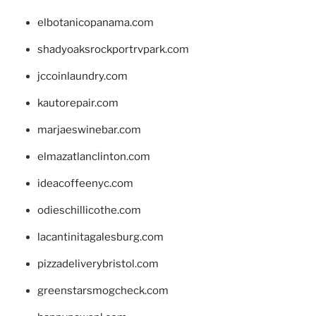
elbotanicopanama.com
shadyoaksrockportrvpark.com
jccoinlaundry.com
kautorepair.com
marjaeswinebar.com
elmazatlanclinton.com
ideacoffeenyc.com
odieschillicothe.com
lacantinitagalesburg.com
pizzadeliverybristol.com
greenstarsmogcheck.com