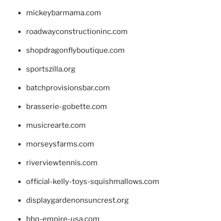
mickeybarmama.com
roadwayconstructioninc.com
shopdragonflyboutique.com
sportszilla.org
batchprovisionsbar.com
brasserie-gobette.com
musicrearte.com
morseysfarms.com
riverviewtennis.com
official-kelly-toys-squishmallows.com
displaygardenonsuncrest.org
bbq-empire-usa.com