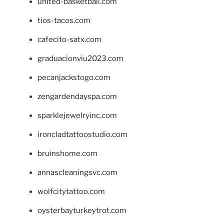
united-basketball.com
tios-tacos.com
cafecito-satx.com
graduacionviu2023.com
pecanjackstogo.com
zengardendayspa.com
sparklejewelryinc.com
ironcladtattoostudio.com
bruinshome.com
annascleaningsvc.com
wolfcitytattoo.com
oysterbayturkeytrot.com