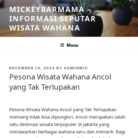
Skip
MICKEYBARMAMA –
to
INFORMASI SEPUTAR
content
WISATA WAHANA
Menu
POSTED
DECEMBER 14, 2024
BY
ADMINMIC
ON
Pesona Wisata Wahana Ancol
yang Tak Terlupakan
Pesona Wisata Wahana Ancol yang Tak Terlupakan
memang tidak bisa dipungkiri. Ancol merupakan salah
satu destinasi wisata terpopuler di Jakarta yang
menawarkan berbagai wahana seru dan menarik. Bagi