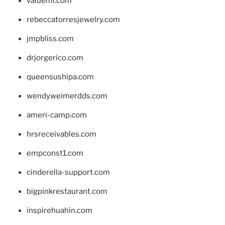
valueml.com
rebeccatorresjewelry.com
jmpbliss.com
drjorgerico.com
queensushipa.com
wendyweimerdds.com
ameri-camp.com
hrsreceivables.com
empconst1.com
cinderella-support.com
bigpinkrestaurant.com
inspirehuahin.com