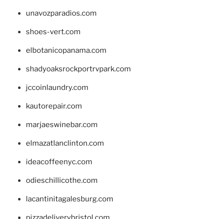
unavozparadios.com
shoes-vert.com
elbotanicopanama.com
shadyoaksrockportrvpark.com
jccoinlaundry.com
kautorepair.com
marjaeswinebar.com
elmazatlanclinton.com
ideacoffeenyc.com
odieschillicothe.com
lacantinitagalesburg.com
pizzadeliverybristol.com