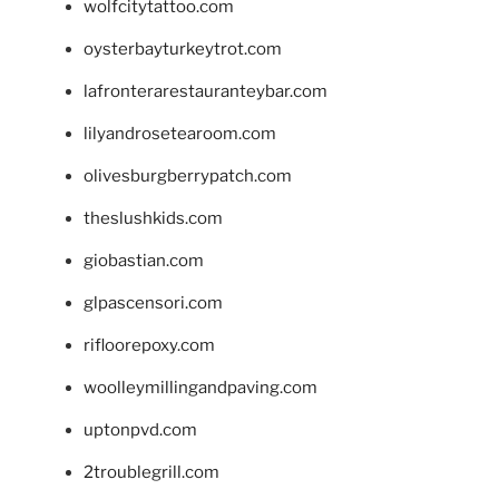
wolfcitytattoo.com
oysterbayturkeytrot.com
lafronterarestauranteybar.com
lilyandrosetearoom.com
olivesburgberrypatch.com
theslushkids.com
giobastian.com
glpascensori.com
rifloorepoxy.com
woolleymillingandpaving.com
uptonpvd.com
2troublegrill.com