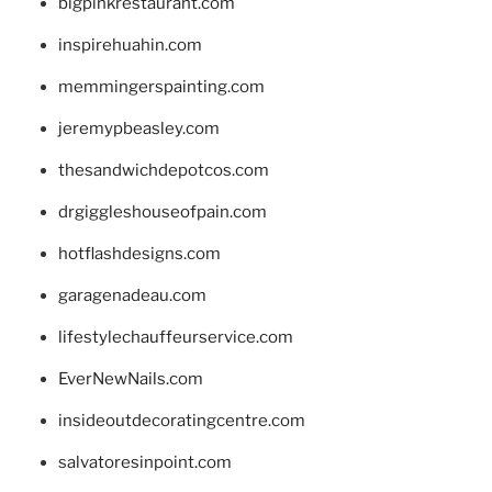
bigpinkrestaurant.com
inspirehuahin.com
memmingerspainting.com
jeremypbeasley.com
thesandwichdepotcos.com
drgiggleshouseofpain.com
hotflashdesigns.com
garagenadeau.com
lifestylechauffeurservice.com
EverNewNails.com
insideoutdecoratingcentre.com
salvatoresinpoint.com