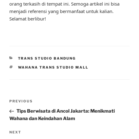
orang terkasih di tempat ini. Semoga artikel ini bisa
menjadi referensi yang bermanfaat untuk kalian.
Selamat berlibur!
CATEGORIES
TRANS STUDIO BANDUNG
TAGS
WAHANA TRANS STUDIO MALL
Post
Previous
PREVIOUS
navigation
Post
Tips Berwisata di Ancol Jakarta: Menikmati
Wahana dan Keindahan Alam
Next
NEXT