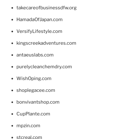
takecareofbusinessdfw.org
HamadaOfJapan.com
VersifyLifestyle.com
kingscreekadventures.com
antaeuslabs.com
purelycleanchemdry.com
WishOping.com
shoplegacee.com
bonvivantshop.com
CupPlante.com
mpzin.com
stcreal.com