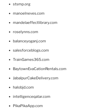
stsmp.org
manoelneves.com
mandelaeffectlibrary.com
roselynns.com
balanceyoganj.com
salesforceblogs.com
TrainGames365.com
BaytownEvaCationRentals.com
JabalpurCakeDelivery.com
halobjd.com
intelligenceqatar.com
PikaPikaApp.com