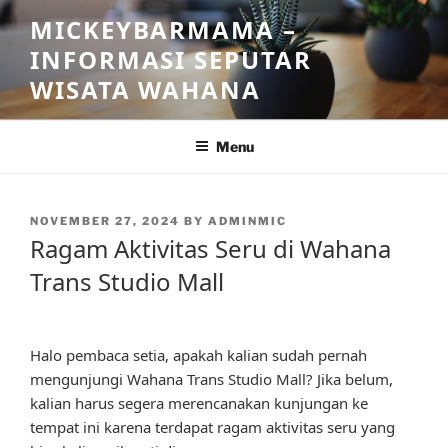
Skip
MICKEYBARMAMA –
to
INFORMASI SEPUTAR
content
WISATA WAHANA
Menu
POSTED
NOVEMBER 27, 2024
BY
ADMINMIC
ON
Ragam Aktivitas Seru di Wahana
Trans Studio Mall
Halo pembaca setia, apakah kalian sudah pernah
mengunjungi Wahana Trans Studio Mall? Jika belum,
kalian harus segera merencanakan kunjungan ke
tempat ini karena terdapat ragam aktivitas seru yang