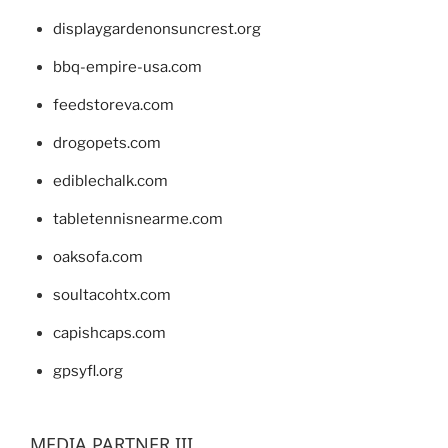
displaygardenonsuncrest.org
bbq-empire-usa.com
feedstoreva.com
drogopets.com
ediblechalk.com
tabletennisnearme.com
oaksofa.com
soultacohtx.com
capishcaps.com
gpsyfl.org
MEDIA PARTNER III