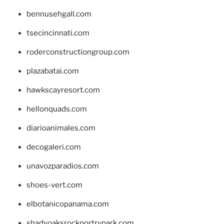
bennusehgall.com
tsecincinnati.com
roderconstructiongroup.com
plazabatai.com
hawkscayresort.com
hellonquads.com
diarioanimales.com
decogaleri.com
unavozparadios.com
shoes-vert.com
elbotanicopanama.com
shadyoaksrockportrvpark.com