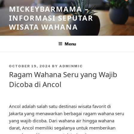
Skip
MICKEYBARMAMA –
to
INFORMASI SEPUTAR
content
WISATA WAHANA
Menu
POSTED
OCTOBER 19, 2024
BY
ADMINMIC
ON
Ragam Wahana Seru yang Wajib
Dicoba di Ancol
Ancol adalah salah satu destinasi wisata favorit di
Jakarta yang menawarkan berbagai ragam wahana seru
yang wajib dicoba. Dari wahana air hingga wahana
darat, Ancol memiliki segalanya untuk memberikan