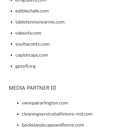
drogopets.com
ediblechalk.com
tabletennisnearme.com
oaksofa.com
soultacohtx.com
capishcaps.com
gpsyfl.org
MEDIA PARTNER III
vwrepairarlington.com
cleaningservicebaltimore-md.com
beckslandscapeandfence.com