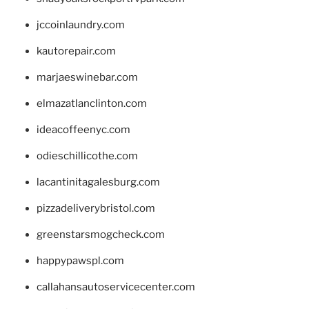
jccoinlaundry.com
kautorepair.com
marjaeswinebar.com
elmazatlanclinton.com
ideacoffeenyc.com
odieschillicothe.com
lacantinitagalesburg.com
pizzadeliverybristol.com
greenstarsmogcheck.com
happypawspl.com
callahansautoservicecenter.com