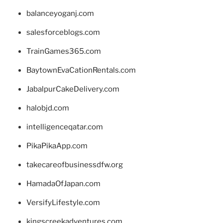
balanceyoganj.com
salesforceblogs.com
TrainGames365.com
BaytownEvaCationRentals.com
JabalpurCakeDelivery.com
halobjd.com
intelligenceqatar.com
PikaPikaApp.com
takecareofbusinessdfw.org
HamadaOfJapan.com
VersifyLifestyle.com
kingscreekadventures.com