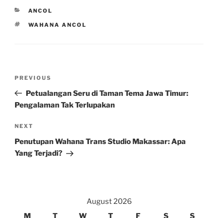
CATEGORIES
ANCOL
TAGS
WAHANA ANCOL
Post
Previous
PREVIOUS
navigation
Post
Petualangan Seru di Taman Tema Jawa Timur:
Pengalaman Tak Terlupakan
Next
NEXT
Post
Penutupan Wahana Trans Studio Makassar: Apa
Yang Terjadi?
August 2026
M
T
W
T
F
S
S