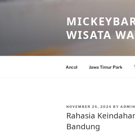
Skip
to
MICKEYBAR
content
WISATA W
Ancol
Jawa Timur Park
POSTED
NOVEMBER 25, 2024
BY
ADMI
ON
Rahasia Keindaha
Bandung