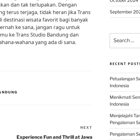
October 2024
an dan tak terlupakan. Dengan
 terus terjaga, tidak heran jika Trans
September 20
 destinasi wisata favorit bagi banyak
pernah ke sana, jangan ragu untuk
mu ke Trans Studio Bandung dan
Search
ahana-wahana yang ada di sana.
for:
RECENT POST
Petualangan Ser
Indonesia
ANDUNG
Menikmati Sens
Indonesia
Menjelajahi Ta
Pengalaman Ser
NEXT
Next
Pengalaman Se
Post
Experience Fun and Thrill at Jawa