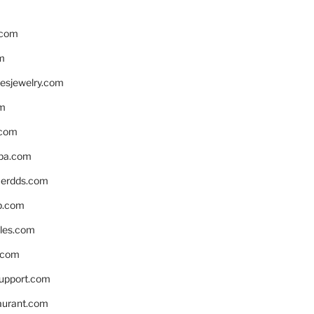
.com
m
resjewelry.com
om
.com
pa.com
erdds.com
p.com
bles.com
.com
support.com
aurant.com