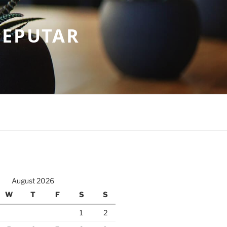
SEPUTAR
August 2026
W
T
F
S
S
1
2