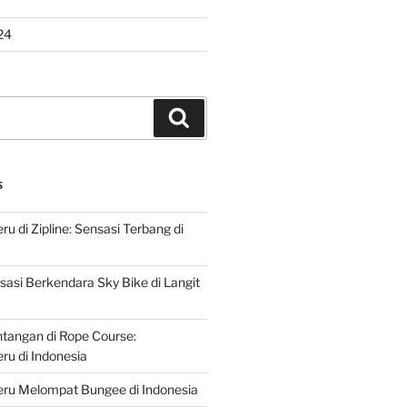
24
Search
S
u di Zipline: Sensasi Terbang di
asi Berkendara Sky Bike di Langit
ntangan di Rope Course:
u di Indonesia
ru Melompat Bungee di Indonesia