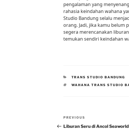
pengalaman yang menyenangk
rahasia keindahan wahana yang
Studio Bandung selalu menjadi
orang. Jadi, jika kamu belum 
segera merencanakan liburan
temukan sendiri keindahan w
CATEGORIES
TRANS STUDIO BANDUNG
TAGS
WAHANA TRANS STUDIO B
Post
Previous
PREVIOUS
navigation
Post
Liburan Seru di Ancol Seaworld