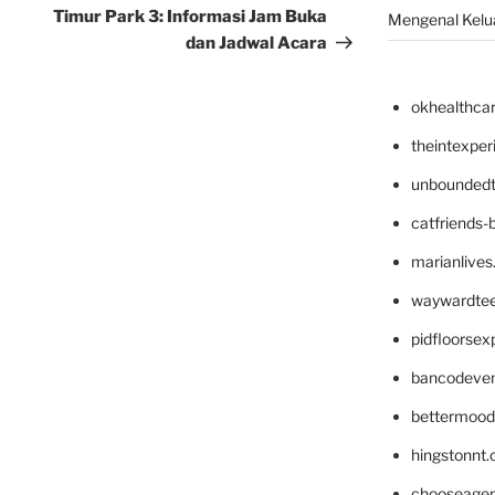
Timur Park 3: Informasi Jam Buka
Mengenal Kelua
dan Jadwal Acara
okhealthca
theintexpe
unboundedt
catfriends-
marianlives
waywardte
pidfloorse
bancodeve
bettermood
hingstonnt
chooseage