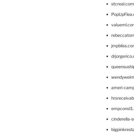
stcreal.com
PopUpFlea
valueml.co
rebeccator
jmpbliss.c
drjorgerico
queensushi
wendyweim
ameri-cam
hrsreceiva
empconst1
cinderella-
bigpinkrest