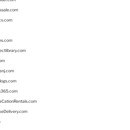
ssale.com
ics.com
es.com
ctlibrary.com
com
anj.com
blogs.com
s365.com
CationRentals.com
keDelivery.com
m