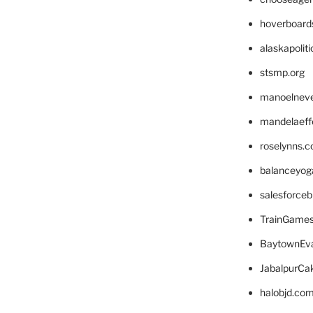
hoverboard
alaskapolit
stsmp.org
manoelnev
mandelaeffe
roselynns.
balanceyog
salesforce
TrainGame
BaytownEva
JabalpurCa
halobjd.co