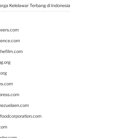
rga Kelelawar Terbang di Indonesia
reers.com
rience.com
hefilm.com
bg.org
.org
es.com
xpress.com
nezuelaen.com
foodcorporation.com
.com
nder.com