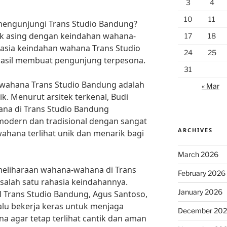
3
4
10
11
engunjungi Trans Studio Bandung?
idak asing dengan keindahan wahana-
17
18
hasia keindahan wahana Trans Studio
24
25
asil membuat pengunjung terpesona.
31
 wahana Trans Studio Bandung adalah
« Mar
k. Menurut arsitek terkenal, Budi
na di Trans Studio Bandung
dern dan tradisional dengan sangat
ARCHIVES
wahana terlihat unik dan menarik bagi
March 2026
emeliharaan wahana-wahana di Trans
February 2026
salah satu rahasia keindahannya.
January 2026
 Trans Studio Bandung, Agus Santoso,
lu bekerja keras untuk menjaga
December 20
a agar tetap terlihat cantik dan aman