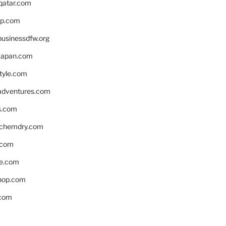
eqatar.com
pp.com
businessdfw.org
apan.com
style.com
adventures.com
s.com
nchemdry.com
.com
e.com
hop.com
.com