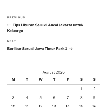
Post
Previous
PREVIOUS
navigation
Post
Tips Liburan Seru di Ancol Jakarta untuk
Keluarga
Next
NEXT
Post
Berlibur Seru di Jawa Timur Park 1
August 2026
M
T
W
T
F
S
S
1
2
3
4
5
6
7
8
9
10
11
12
13
14
15
16