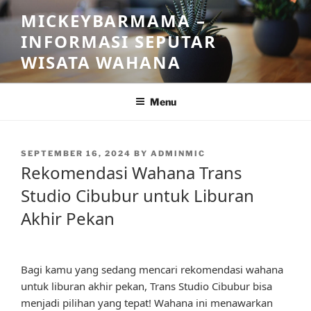
Skip
MICKEYBARMAMA –
to
INFORMASI SEPUTAR
content
WISATA WAHANA
Menu
POSTED
SEPTEMBER 16, 2024
BY
ADMINMIC
ON
Rekomendasi Wahana Trans
Studio Cibubur untuk Liburan
Akhir Pekan
Bagi kamu yang sedang mencari rekomendasi wahana
untuk liburan akhir pekan, Trans Studio Cibubur bisa
menjadi pilihan yang tepat! Wahana ini menawarkan