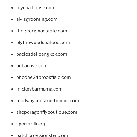
mychaihouse.com
alvisgrooming.com
thegeorginaestate.com
blythewoodseafood.com
paolosdelibangkok.com
bobacove.com
phoone24brookfield.com
mickeybarmama.com
roadwayconstructioninc.com
shopdragonflyboutique.com
sportszilla.org
batchprovisionsbar.com