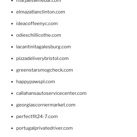
marjaeswinebar.com
elmazatlanclinton.com
ideacoffeenyc.com
odieschillicothe.com
lacantinitagalesburg.com
pizzadeliverybristol.com
greenstarsmogcheck.com
happypawspl.com
callahansautoservicecenter.com
georgiascornermarket.com
perfectfit24-7.com
portugalprivatedriver.com