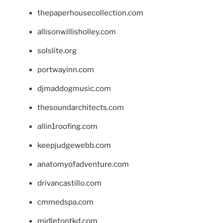
thepaperhousecollection.com
allisonwillisholley.com
solslite.org
portwayinn.com
djmaddogmusic.com
thesoundarchitects.com
allin1roofing.com
keepjudgewebb.com
anatomyofadventure.com
drivancastillo.com
cmmedspa.com
midletontkd.com