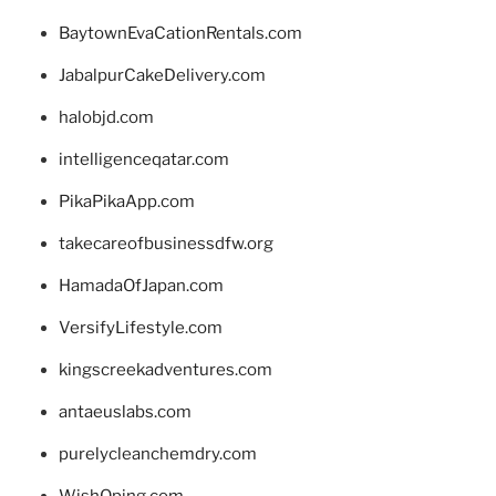
BaytownEvaCationRentals.com
JabalpurCakeDelivery.com
halobjd.com
intelligenceqatar.com
PikaPikaApp.com
takecareofbusinessdfw.org
HamadaOfJapan.com
VersifyLifestyle.com
kingscreekadventures.com
antaeuslabs.com
purelycleanchemdry.com
WishOping.com