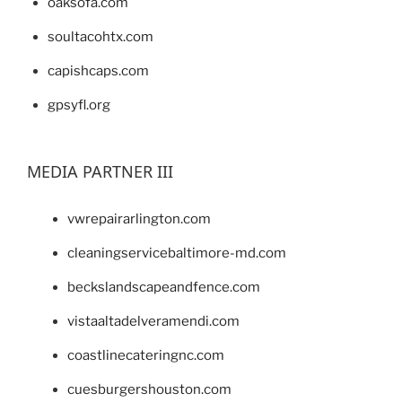
oaksofa.com
soultacohtx.com
capishcaps.com
gpsyfl.org
MEDIA PARTNER III
vwrepairarlington.com
cleaningservicebaltimore-md.com
beckslandscapeandfence.com
vistaaltadelveramendi.com
coastlinecateringnc.com
cuesburgershouston.com