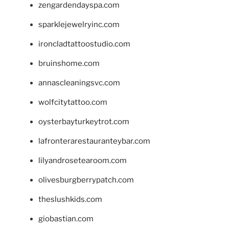
zengardendayspa.com
sparklejewelryinc.com
ironcladtattoostudio.com
bruinshome.com
annascleaningsvc.com
wolfcitytattoo.com
oysterbayturkeytrot.com
lafronterarestauranteybar.com
lilyandrosetearoom.com
olivesburgberrypatch.com
theslushkids.com
giobastian.com