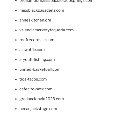
broadmoornailsspacoloradosprings.com
missblackpasadena.com
anneskitchen.org
valenciamarketytaqueria.com
reefrecordsllc.com
alawaffle.com
aryouthfishing.com
united-basketball.com
tios-tacos.com
cafecito-satx.com
graduacionviu2023.com
pecanjackstogo.com