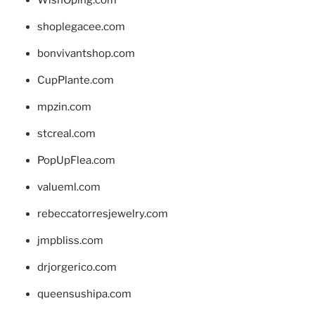
shoplegacee.com
bonvivantshop.com
CupPlante.com
mpzin.com
stcreal.com
PopUpFlea.com
valueml.com
rebeccatorresjewelry.com
jmpbliss.com
drjorgerico.com
queensushipa.com