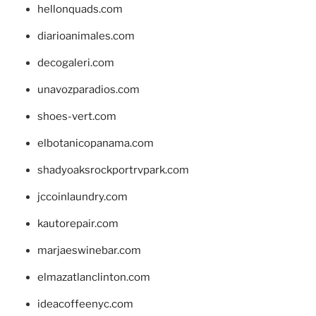
hellonquads.com
diarioanimales.com
decogaleri.com
unavozparadios.com
shoes-vert.com
elbotanicopanama.com
shadyoaksrockportrvpark.com
jccoinlaundry.com
kautorepair.com
marjaeswinebar.com
elmazatlanclinton.com
ideacoffeenyc.com