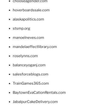
chooseagender.com
hoverboardssale.com
alaskapolitics.com
stsmp.org
manoelneves.com
mandelaeffectlibrary.com
roselynns.com
balanceyoganj.com
salesforceblogs.com
TrainGames365.com
BaytownEvaCationRentals.com
JabalpurCakeDelivery.com