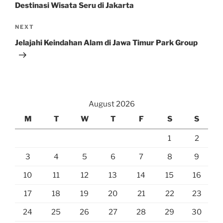
Destinasi Wisata Seru di Jakarta
Next
NEXT
Post
Jelajahi Keindahan Alam di Jawa Timur Park Group
August 2026
M
T
W
T
F
S
S
1
2
3
4
5
6
7
8
9
10
11
12
13
14
15
16
17
18
19
20
21
22
23
24
25
26
27
28
29
30