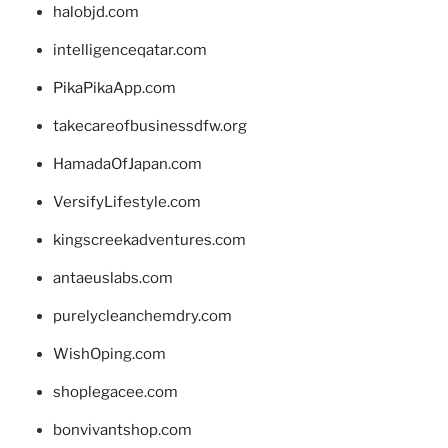
halobjd.com
intelligenceqatar.com
PikaPikaApp.com
takecareofbusinessdfw.org
HamadaOfJapan.com
VersifyLifestyle.com
kingscreekadventures.com
antaeuslabs.com
purelycleanchemdry.com
WishOping.com
shoplegacee.com
bonvivantshop.com