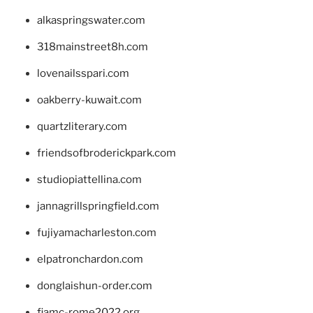
alkaspringswater.com
318mainstreet8h.com
lovenailsspari.com
oakberry-kuwait.com
quartzliterary.com
friendsofbroderickpark.com
studiopiattellina.com
jannagrillspringfield.com
fujiyamacharleston.com
elpatronchardon.com
donglaishun-order.com
fiamc-rome2022.org