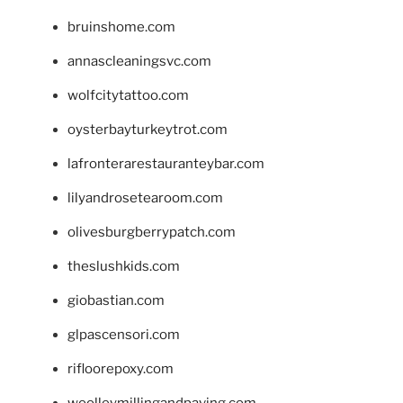
bruinshome.com
annascleaningsvc.com
wolfcitytattoo.com
oysterbayturkeytrot.com
lafronterarestauranteybar.com
lilyandrosetearoom.com
olivesburgberrypatch.com
theslushkids.com
giobastian.com
glpascensori.com
rifloorepoxy.com