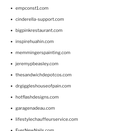
empconst1.com
cinderella-support.com
bigpinkrestaurant.com
inspirehuahin.com
memmingerspainting.com
jeremypbeasley.com
thesandwichdepotcos.com
drgiggleshouseofpain.com
hotflashdesigns.com
garagenadeau.com
lifestylechauffeurservice.com
EverNewNails.com