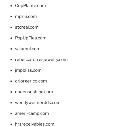
CupPlante.com
mpzin.com
stcreal.com
PopUpFlea.com
valueml.com
rebeccatorresjewelry.com
jmpbliss.com
drjorgerico.com
queensushipa.com
wendyweimerdds.com
ameri-camp.com
hrsreceivables.com