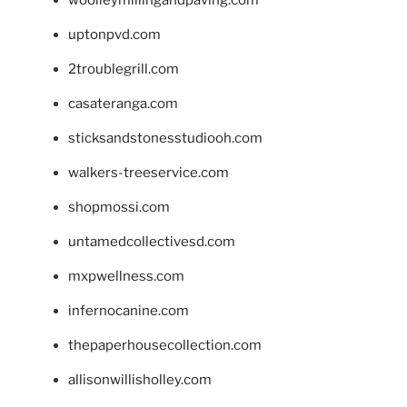
woolleymillingandpaving.com
uptonpvd.com
2troublegrill.com
casateranga.com
sticksandstonesstudiooh.com
walkers-treeservice.com
shopmossi.com
untamedcollectivesd.com
mxpwellness.com
infernocanine.com
thepaperhousecollection.com
allisonwillisholley.com