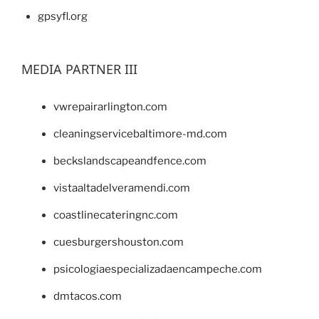
gpsyfl.org
MEDIA PARTNER III
vwrepairarlington.com
cleaningservicebaltimore-md.com
beckslandscapeandfence.com
vistaaltadelveramendi.com
coastlinecateringnc.com
cuesburgershouston.com
psicologiaespecializadaencampeche.com
dmtacos.com