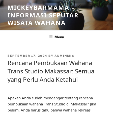
Skip
MICKEYBARMAMA –
to
INFORMASI SEPUTAR
content
WISATA WAHANA
Menu
POSTED
SEPTEMBER 17, 2024
BY
ADMINMIC
ON
Rencana Pembukaan Wahana
Trans Studio Makassar: Semua
yang Perlu Anda Ketahui
Apakah Anda sudah mendengar tentang rencana
pembukaan wahana Trans Studio di Makassar? Jika
belum, Anda harus tahu bahwa wahana rekreasi