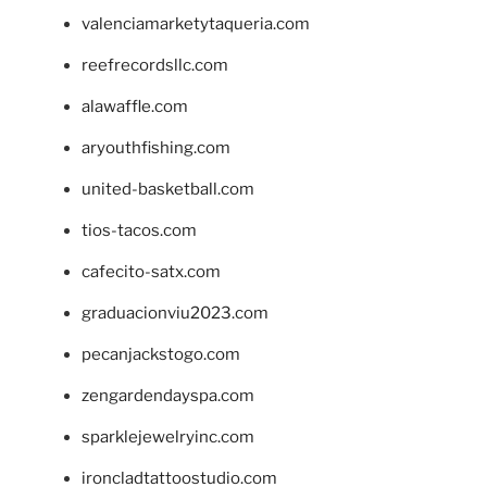
valenciamarketytaqueria.com
reefrecordsllc.com
alawaffle.com
aryouthfishing.com
united-basketball.com
tios-tacos.com
cafecito-satx.com
graduacionviu2023.com
pecanjackstogo.com
zengardendayspa.com
sparklejewelryinc.com
ironcladtattoostudio.com