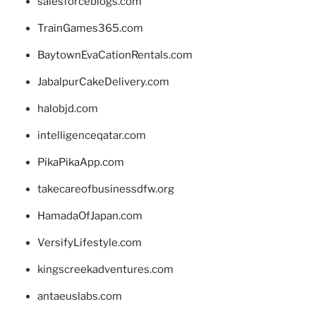
salesforceblogs.com
TrainGames365.com
BaytownEvaCationRentals.com
JabalpurCakeDelivery.com
halobjd.com
intelligenceqatar.com
PikaPikaApp.com
takecareofbusinessdfw.org
HamadaOfJapan.com
VersifyLifestyle.com
kingscreekadventures.com
antaeuslabs.com