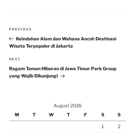
Post
Previous
PREVIOUS
navigation
Post
Keindahan Alam dan Wahana Ancol: Destinasi
Wisata Terpopuler di Jakarta
Next
NEXT
Post
Ragam Taman Hiburan di Jawa Timur Park Group
yang Wajib Dikunjungi
August 2026
M
T
W
T
F
S
S
1
2