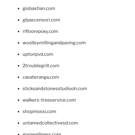
giobastian.com
glpascensori.com
rifloorepoxy.com
woolleymillingandpaving.com
uptonpvd.com
2troublegrill.com
casateranga.com
sticksandstonesstudiooh.com
walkers-treeservice.com
shopmossi.com
untamedcollectivesd.com
mxpwellness.com