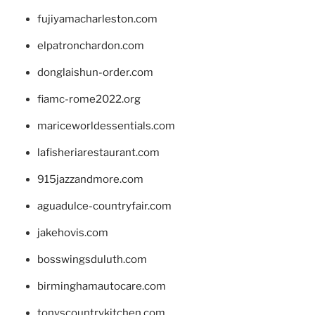
fujiyamacharleston.com
elpatronchardon.com
donglaishun-order.com
fiamc-rome2022.org
mariceworldessentials.com
lafisheriarestaurant.com
915jazzandmore.com
aguadulce-countryfair.com
jakehovis.com
bosswingsduluth.com
birminghamautocare.com
tonyscountrykitchen.com