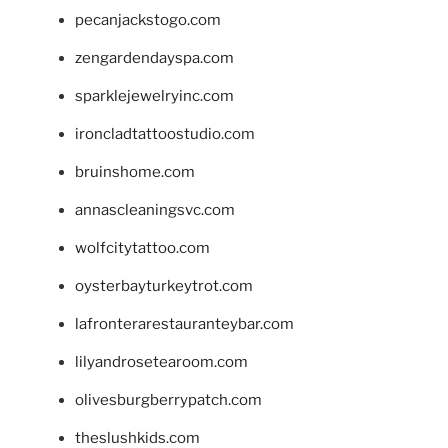
pecanjackstogo.com
zengardendayspa.com
sparklejewelryinc.com
ironcladtattoostudio.com
bruinshome.com
annascleaningsvc.com
wolfcitytattoo.com
oysterbayturkeytrot.com
lafronterarestauranteybar.com
lilyandrosetearoom.com
olivesburgberrypatch.com
theslushkids.com