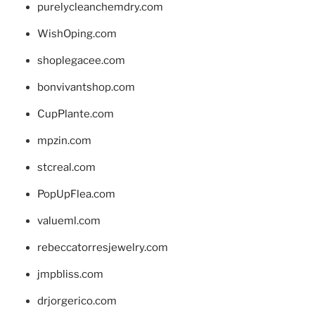
purelycleanchemdry.com
WishOping.com
shoplegacee.com
bonvivantshop.com
CupPlante.com
mpzin.com
stcreal.com
PopUpFlea.com
valueml.com
rebeccatorresjewelry.com
jmpbliss.com
drjorgerico.com