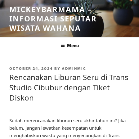
Skip
MICKEYBARMAMA –
to
INFORMASI SEPUTAR
content
WISATA WAHANA
Menu
POSTED
OCTOBER 24, 2024
BY
ADMINMIC
ON
Rencanakan Liburan Seru di Trans
Studio Cibubur dengan Tiket
Diskon
Sudah merencanakan liburan seru akhir tahun ini? Jika
belum, jangan lewatkan kesempatan untuk
menghabiskan waktu yang menyenangkan di Trans