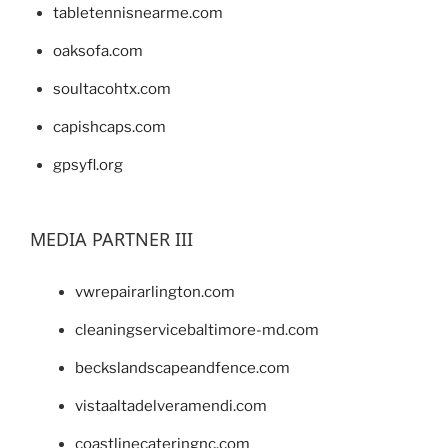
tabletennisnearme.com
oaksofa.com
soultacohtx.com
capishcaps.com
gpsyfl.org
MEDIA PARTNER III
vwrepairarlington.com
cleaningservicebaltimore-md.com
beckslandscapeandfence.com
vistaaltadelveramendi.com
coastlinecateringnc.com