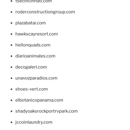
tsecincinnati.com
roderconstructiongroup.com
plazabatai.com
hawkscayresort.com
hellonquads.com
diarioanimales.com
decogaleri.com
unavozparadios.com
shoes-vert.com
elbotanicopanama.com
shadyoaksrockportrvpark.com
jccoinlaundry.com