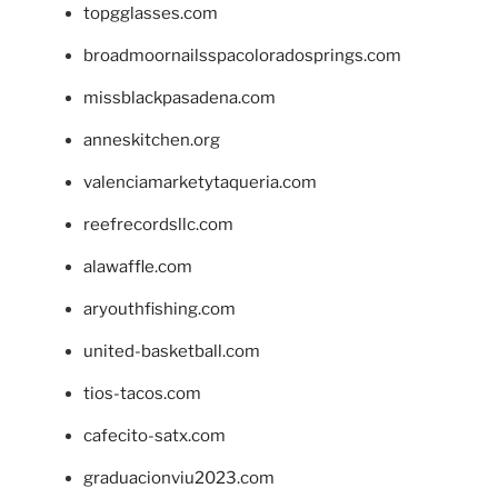
topgglasses.com
broadmoornailsspacoloradosprings.com
missblackpasadena.com
anneskitchen.org
valenciamarketytaqueria.com
reefrecordsllc.com
alawaffle.com
aryouthfishing.com
united-basketball.com
tios-tacos.com
cafecito-satx.com
graduacionviu2023.com