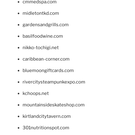
cmmedspa.com
midletontkd.com
gardensandgrills.com
basilfoodwine.com
nikko-tochigi.net
caribbean-corner.com
bluemoongiftcards.com
rivercitysteampunkexpo.com
kchoops.net
mountainsideskateshop.com
kirtlandcitytavern.com
301nutritionspot.com