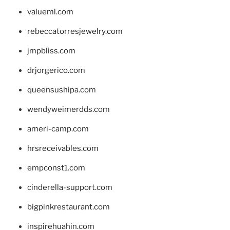
valueml.com
rebeccatorresjewelry.com
jmpbliss.com
drjorgerico.com
queensushipa.com
wendyweimerdds.com
ameri-camp.com
hrsreceivables.com
empconst1.com
cinderella-support.com
bigpinkrestaurant.com
inspirehuahin.com