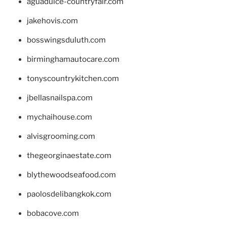
aguadulce-countryfair.com
jakehovis.com
bosswingsduluth.com
birminghamautocare.com
tonyscountrykitchen.com
jbellasnailspa.com
mychaihouse.com
alvisgrooming.com
thegeorginaestate.com
blythewoodseafood.com
paolosdelibangkok.com
bobacove.com