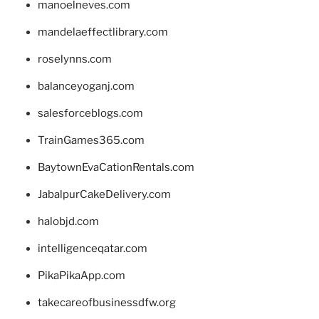
manoelneves.com
mandelaeffectlibrary.com
roselynns.com
balanceyoganj.com
salesforceblogs.com
TrainGames365.com
BaytownEvaCationRentals.com
JabalpurCakeDelivery.com
halobjd.com
intelligenceqatar.com
PikaPikaApp.com
takecareofbusinessdfw.org