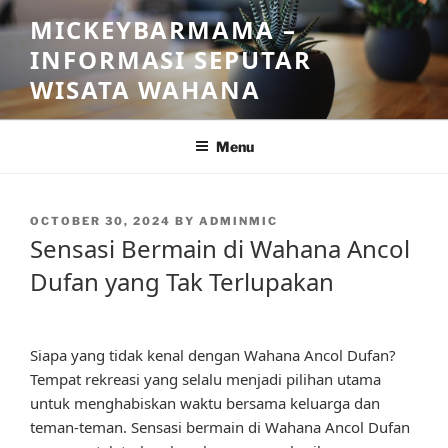
Skip
MICKEYBARMAMA –
to
INFORMASI SEPUTAR
content
WISATA WAHANA
Menu
POSTED
OCTOBER 30, 2024
BY
ADMINMIC
ON
Sensasi Bermain di Wahana Ancol
Dufan yang Tak Terlupakan
Siapa yang tidak kenal dengan Wahana Ancol Dufan?
Tempat rekreasi yang selalu menjadi pilihan utama
untuk menghabiskan waktu bersama keluarga dan
teman-teman. Sensasi bermain di Wahana Ancol Dufan