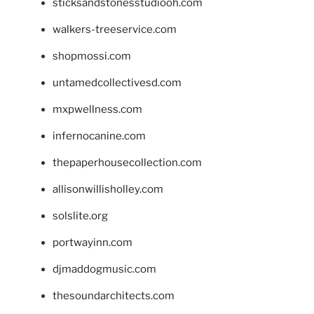
sticksandstonesstudiooh.com
walkers-treeservice.com
shopmossi.com
untamedcollectivesd.com
mxpwellness.com
infernocanine.com
thepaperhousecollection.com
allisonwillisholley.com
solslite.org
portwayinn.com
djmaddogmusic.com
thesoundarchitects.com