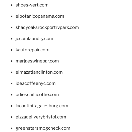
shoes-vert.com
elbotanicopanama.com
shadyoaksrockportrvpark.com
jccoinlaundry.com
kautorepair.com
marjaeswinebar.com
elmazatlanclinton.com
ideacoffeenyc.com
odieschillicothe.com
lacantinitagalesburg.com
pizzadeliverybristol.com
greenstarsmogcheck.com