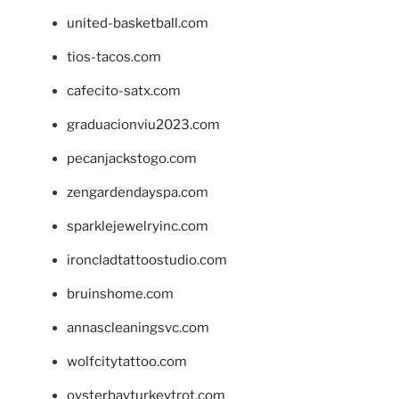
united-basketball.com
tios-tacos.com
cafecito-satx.com
graduacionviu2023.com
pecanjackstogo.com
zengardendayspa.com
sparklejewelryinc.com
ironcladtattoostudio.com
bruinshome.com
annascleaningsvc.com
wolfcitytattoo.com
oysterbayturkeytrot.com