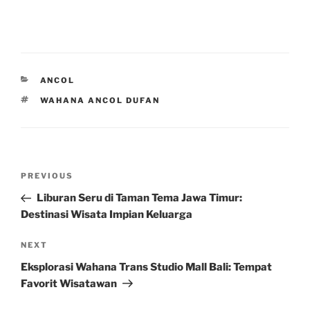
CATEGORIES
ANCOL
TAGS
WAHANA ANCOL DUFAN
Post
Previous
PREVIOUS
navigation
Post
Liburan Seru di Taman Tema Jawa Timur:
Destinasi Wisata Impian Keluarga
Next
NEXT
Post
Eksplorasi Wahana Trans Studio Mall Bali: Tempat
Favorit Wisatawan