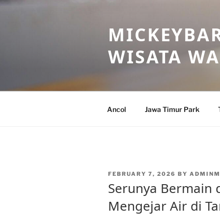
Skip
to
MICKEYBAR
content
WISATA W
Ancol
Jawa Timur Park
POSTED
FEBRUARY 7, 2026
BY
ADMINM
ON
Serunya Bermain di
Mengejar Air di T