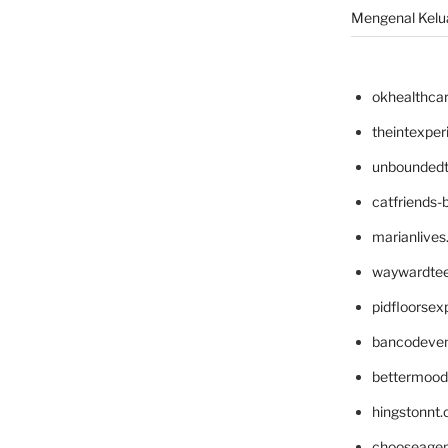
Mengenal Kelua
okhealthca
theintexpe
unboundedt
catfriends-
marianlives
waywardte
pidfloorse
bancodeve
bettermood
hingstonnt
chooseage