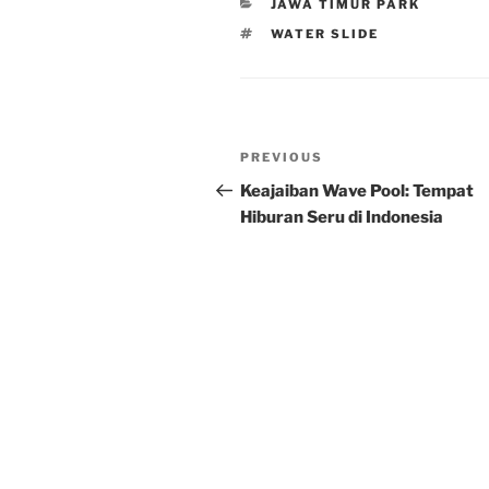
CATEGORIES
JAWA TIMUR PARK
TAGS
WATER SLIDE
Post
Previous
PREVIOUS
navigation
Post
Keajaiban Wave Pool: Tempat
Hiburan Seru di Indonesia