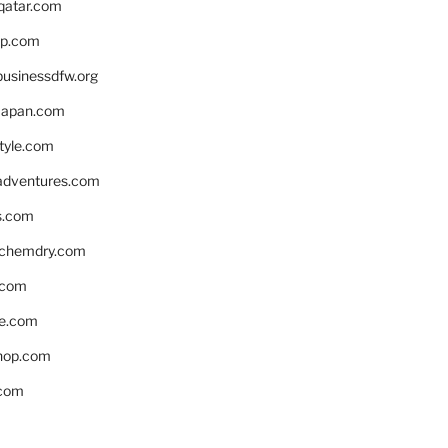
eqatar.com
pp.com
businessdfw.org
apan.com
style.com
adventures.com
s.com
nchemdry.com
.com
e.com
hop.com
.com