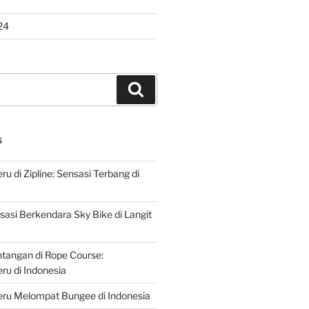
24
Search
S
u di Zipline: Sensasi Terbang di
asi Berkendara Sky Bike di Langit
ntangan di Rope Course:
u di Indonesia
ru Melompat Bungee di Indonesia