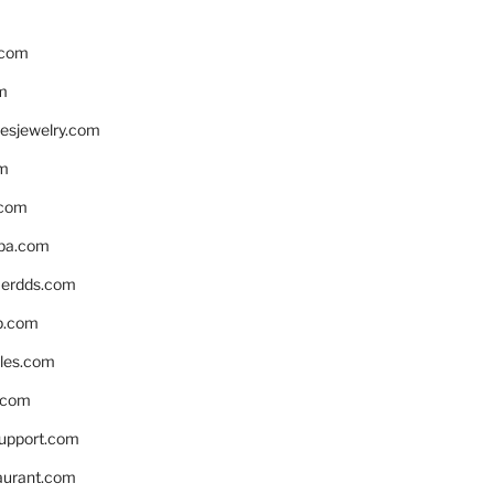
.com
m
resjewelry.com
om
.com
pa.com
erdds.com
p.com
bles.com
.com
support.com
aurant.com