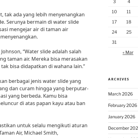
3
4
10
11
t, tak ada yang lebih menyenangkan
de. Serunya bermain di water slide
17
18
asi mengejar air di taman air
24
25
 menyenangkan.
31
 Johnson, “Water slide adalah salah
« Mar
ng taman air. Mereka bisa merasakan
tak bisa didapatkan di wahana lain.”
ARCHIVES
an berbagai jenis water slide yang
jang dan curam hingga yang berputar-
March 2026
asi yang berbeda. Kamu bisa
eluncur di atas papan kayu atau ban
February 2026
January 2026
pastikan untuk selalu mengikuti aturan
December 20
Taman Air, Michael Smith,