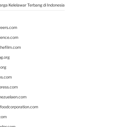
rga Kelelawar Terbang di Indonesia
reers.com
rience.com
hefilm.com
bg.org
.org
es.com
xpress.com
nezuelaen.com
foodcorporation.com
.com
nder.com