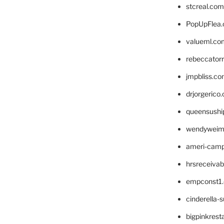
stcreal.com
PopUpFlea
valueml.co
rebeccator
jmpbliss.c
drjorgerico
queensushi
wendyweim
ameri-cam
hrsreceiva
empconst1
cinderella-
bigpinkrest