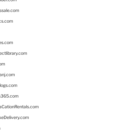
ssale.com
ics.com
es.com
ctlibrary.com
com
anj.com
blogs.com
s365.com
CationRentals.com
keDelivery.com
m