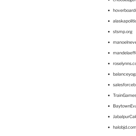
hoverboard
alaskapolit
stsmp.org
manoelnev
mandelaeffe
roselynns.
balanceyog
salesforce
TrainGame
BaytownEva
JabalpurCa
halobjd.co