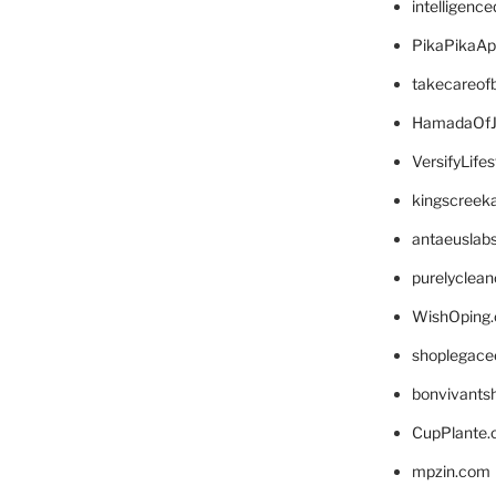
intelligenc
PikaPikaA
takecareof
HamadaOfJ
VersifyLife
kingscreek
antaeuslab
purelyclea
WishOping
shoplegace
bonvivants
CupPlante
mpzin.com