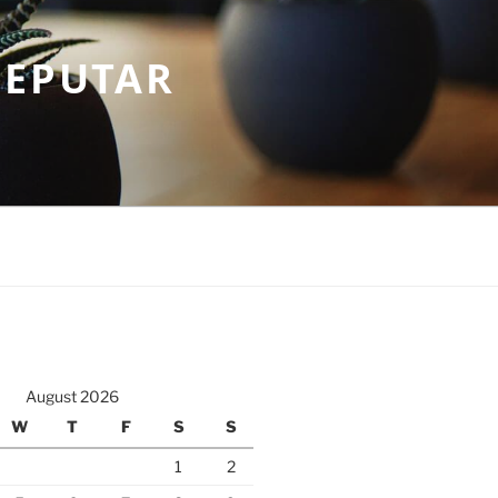
SEPUTAR
August 2026
W
T
F
S
S
1
2