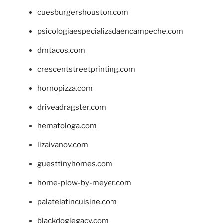
cuesburgershouston.com
psicologiaespecializadaencampeche.com
dmtacos.com
crescentstreetprinting.com
hornopizza.com
driveadragster.com
hematologa.com
lizaivanov.com
guesttinyhomes.com
home-plow-by-meyer.com
palatelatincuisine.com
blackdoglegacy.com