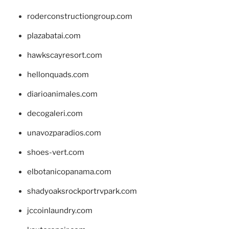
roderconstructiongroup.com
plazabatai.com
hawkscayresort.com
hellonquads.com
diarioanimales.com
decogaleri.com
unavozparadios.com
shoes-vert.com
elbotanicopanama.com
shadyoaksrockportrvpark.com
jccoinlaundry.com