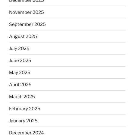
December 2025
November 2025
September 2025
August 2025
July 2025
June 2025
May 2025
April 2025
March 2025
February 2025
January 2025
December 2024