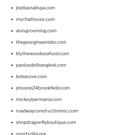
jbellasnailspa.com
mychaihouse.com
alvisgrooming.com
thegeorginaestate.com
blythewoodseafood.com
paolosdelibangkok.com
bobacove.com
phoone24brookfield.com
mickeybarmama.com
roadwayconstructioninc.com
shopdragonflyboutique.com
sportszilla.org