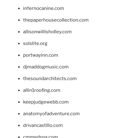
infernocanine.com
thepaperhousecollection.com
allisonwillisholley.com
solslite.org
portwayinn.com
djmaddogmusic.com
thesoundarchitects.com
allin1roofing.com
keepjudgewebb.com
anatomyofadventure.com
drivancastillo.com
cmmedspa.com