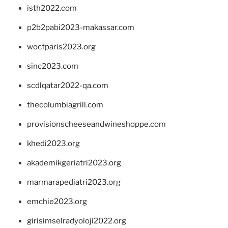
isth2022.com
p2b2pabi2023-makassar.com
wocfparis2023.org
sinc2023.com
scdlqatar2022-qa.com
thecolumbiagrill.com
provisionscheeseandwineshoppe.com
khedi2023.org
akademikgeriatri2023.org
marmarapediatri2023.org
emchie2023.org
girisimselradyoloji2022.org