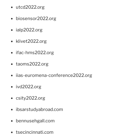
utcd2022.org
biosensor2022.org
ialp2022.org
klivet2022.org
ifac-hms2022.org
taoms2022.org
iias-euromena-conference2022.org
ivd2022.org
csity2022.org
ibsarstudyabroad.com
bennusehgall.com
tsecincinnati.com