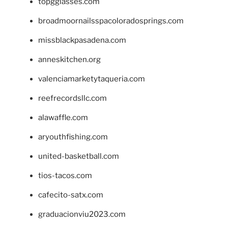
topgglasses.com
broadmoornailsspacoloradosprings.com
missblackpasadena.com
anneskitchen.org
valenciamarketytaqueria.com
reefrecordsllc.com
alawaffle.com
aryouthfishing.com
united-basketball.com
tios-tacos.com
cafecito-satx.com
graduacionviu2023.com