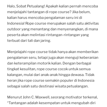
Halo, Sobat Petualang! Apakah kalian pernah mencoba
menjelajahi tantangan di rope course? Jika belum,
kalian harus mencoba pengalaman seru ini di
Indonesia! Rope course merupakan salah satu aktivitas
outdoor yang menantang dan menyenangkan, di mana
peserta akan melintasi rintangan-rintangan yang
terbuat dari tali dan jaring.
Menjelajahi rope course tidak hanya akan memberikan
pengalaman seru, tetapi juga akan menguji keberanian
dan keterampilan motorik kalian. Dengan berbagai
tingkat kesulitan, rope course cocok untuk semua
kalangan, mulai dari anak-anak hingga dewasa. Tidak
heran jika rope course semakin populer di Indonesia
sebagai salah satu destinasi wisata petualangan.
Menurut John C. Maxwell, seorang motivator terkenal,
“Tantangan adalah kesempatan untuk mengubah diri