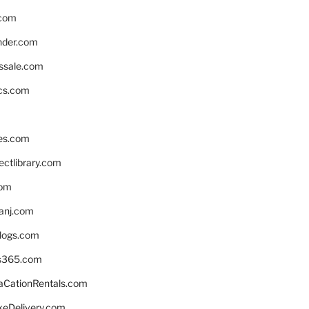
.com
nder.com
ssale.com
ics.com
es.com
ctlibrary.com
com
anj.com
blogs.com
s365.com
CationRentals.com
keDelivery.com