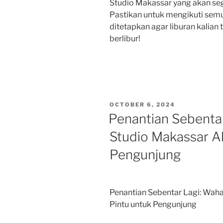
Studio Makassar yang akan seg
Pastikan untuk mengikuti semu
ditetapkan agar liburan kalia
berlibur!
POSTED
OCTOBER 6, 2024
ON
Penantian Sebenta
Studio Makassar A
Pengunjung
Penantian Sebentar Lagi: Wah
Pintu untuk Pengunjung