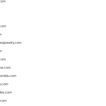
.com
.com
m
resjewelry.com
om
.com
pa.com
erdds.com
p.com
bles.com
.com