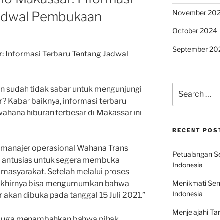
November 20
Jadwal Pembukaan
October 2024
September 20
: Informasi Terbaru Tentang Jadwal
Search
n sudah tidak sabar untuk mengunjungi
for:
 Kabar baiknya, informasi terbaru
hana hiburan terbesar di Makassar ini
RECENT POS
 manajer operasional Wahana Trans
Petualangan Ser
t antusias untuk segera membuka
Indonesia
 masyarakat. Setelah melalui proses
Menikmati Sens
 akhirnya bisa mengumumkan bahwa
Indonesia
akan dibuka pada tanggal 15 Juli 2021.”
Menjelajahi Ta
d juga menambahkan bahwa pihak