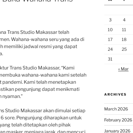
3
4
10
11
na Trans Studio Makassar telah
men. Wahana-wahana seru yang ada di
17
18
ah memiliki jadwal resmi yang dapat
24
25
a.
31
tur Trans Studio Makassar, “Kami
« Mar
 membuka wahana-wahana kami setelah
t pandemi. Kami telah menetapkan
stikan pengunjung dapat menikmati
ARCHIVES
 nyaman.”
March 2026
s Studio Makassar akan dimulai setiap
a 6 sore. Pengunjung diharapkan untuk
February 2026
ang telah ditetapkan oleh pihak
January 2026
n masker, menjaga jarak, dan mencuci