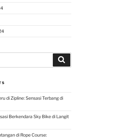
24
24
Search
TS
u di Zipline: Sensasi Terbang di
asi Berkendara Sky Bike di Langit
ntangan di Rope Course: