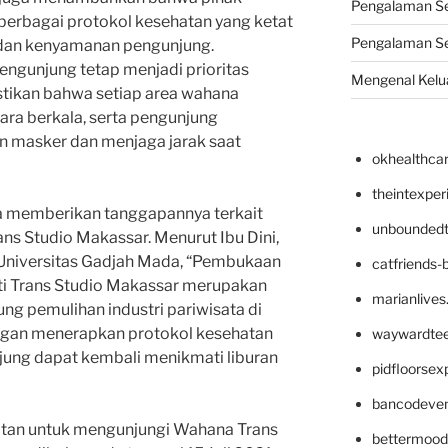
Pengalaman Ser
erbagai protokol kesehatan yang ketat
Pengalaman Se
dan kenyamanan pengunjung.
ngunjung tetap menjadi prioritas
Mengenal Kelua
tikan bahwa setiap area wahana
cara berkala, serta pengunjung
 masker dan menjaga jarak saat
okhealthca
theintexpe
a memberikan tanggapannya terkait
unboundedt
s Studio Makassar. Menurut Ibu Dini,
 Universitas Gadjah Mada, “Pembukaan
catfriends-
ti Trans Studio Makassar merupakan
marianlives
ng pemulihan industri pariwisata di
ngan menerapkan protokol kesehatan
waywardte
jung dapat kembali menikmati liburan
pidfloorse
bancodeve
atan untuk mengunjungi Wahana Trans
bettermood