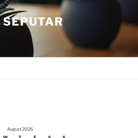
 SEPUTAR
August 2026
W
T
F
S
S