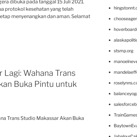
era dibuka pada tanggal 15 Juli 2021.
hingstonnt
a protokol kesehatan yang telah
n tetap menyenangkan dan aman. Selamat
chooseage
hoverboard
alaskapolit
stsmp.org
manoelnev
r Lagi: Wahana Trans
mandelaeffe
kan Buka Pintu untuk
roselynns.
balanceyog
salesforce
TrainGame
ana Trans Studio Makassar Akan Buka
BaytownEva
JabalpurCa