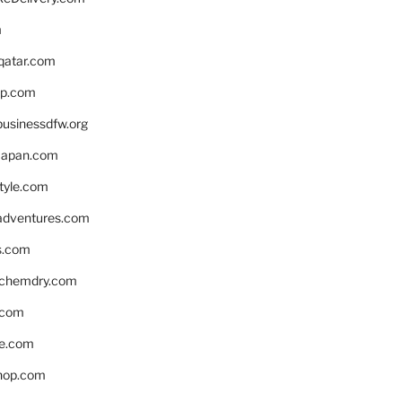
m
eqatar.com
pp.com
businessdfw.org
apan.com
style.com
adventures.com
s.com
nchemdry.com
.com
e.com
hop.com