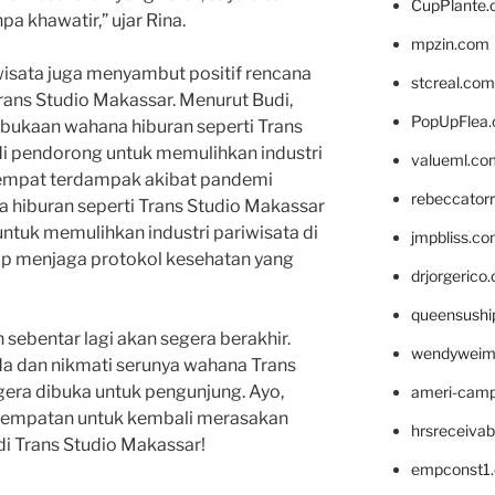
CupPlante
a khawatir,” ujar Rina.
mpzin.com
iwisata juga menyambut positif rencana
stcreal.com
ns Studio Makassar. Menurut Budi,
PopUpFlea
bukaan wahana hiburan seperti Trans
i pendorong untuk memulihkan industri
valueml.co
sempat terdampak akibat pandemi
rebeccator
hiburan seperti Trans Studio Makassar
ntuk memulihkan industri pariwisata di
jmpbliss.c
etap menjaga protokol kesehatan yang
drjorgerico
queensushi
 sebentar lagi akan segera berakhir.
wendyweim
da dan nikmati serunya wahana Trans
era dibuka untuk pengunjung. Ayo,
ameri-cam
esempatan untuk kembali merasakan
hrsreceiva
di Trans Studio Makassar!
empconst1