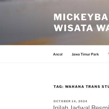
Skip
to
MICKEYBA
content
WISATA W
Ancol
Jawa Timur Park
TAG:
WAHANA TRANS ST
POSTED
OCTOBER 14, 2024
ON
Inilah Jadwal Res