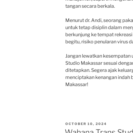
tangan secara berkala.
Menurut dr. Andi, seorang pak
untuk tetap disiplin dalam me
berkunjung ke tempat rekreasi
begitu, risiko penularan virus 
Jangan lewatkan kesempatan u
Studio Makassar sesuai dengan
ditetapkan. Segera ajak kelua
menciptakan kenangan indah be
Makassar!
POSTED
OCTOBER 10, 2024
ON
Wahana Trans Stud