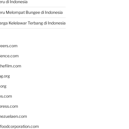
u di Indonesia
ru Melompat Bungee di Indonesia
rga Kelelawar Terbang di Indonesia
reers.com
rience.com
hefilm.com
bg.org
.org
es.com
xpress.com
nezuelaen.com
foodcorporation.com