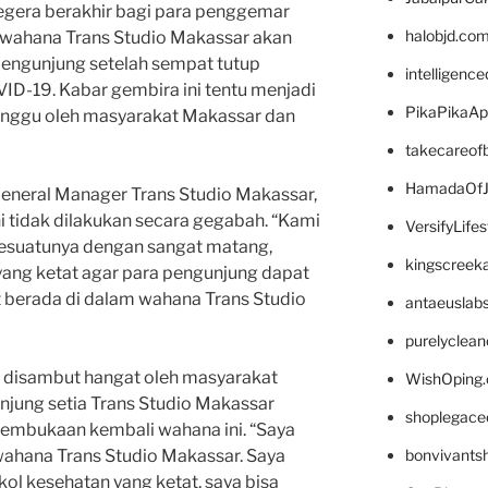
segera berakhir bagi para penggemar
halobjd.co
, wahana Trans Studio Makassar akan
engunjung setelah sempat tutup
intelligenc
D-19. Kabar gembira ini tentu menjadi
PikaPikaA
tunggu oleh masyarakat Makassar dan
takecareof
HamadaOfJ
neral Manager Trans Studio Makassar,
 tidak dilakukan secara gegabah. “Kami
VersifyLife
esuatunya dengan sangat matang,
kingscreek
yang ketat agar para pengunjung dapat
berada di dalam wahana Trans Studio
antaeuslab
purelyclea
ga disambut hangat oleh masyarakat
WishOping
njung setia Trans Studio Makassar
shoplegace
embukaan kembali wahana ini. “Saya
bonvivants
ahana Trans Studio Makassar. Saya
ol kesehatan yang ketat, saya bisa