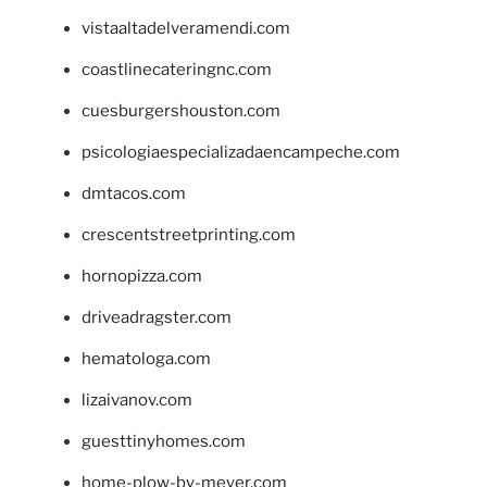
vistaaltadelveramendi.com
coastlinecateringnc.com
cuesburgershouston.com
psicologiaespecializadaencampeche.com
dmtacos.com
crescentstreetprinting.com
hornopizza.com
driveadragster.com
hematologa.com
lizaivanov.com
guesttinyhomes.com
home-plow-by-meyer.com