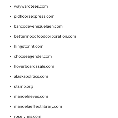
waywardtees.com
pidfloorsexpress.com
bancodevenezuelaen.com
bettermoodfoodcorporation.com
hingstonnt.com
chooseagender.com
hoverboardssale.com
alaskapolitics.com
stsmp.org
manoelneves.com
mandelaeffectlibrary.com
roselynns.com