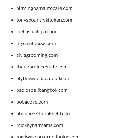
birminghamautocare.com
tonyscountrykitchen.com
jbellasnailspa.com
mychaihouse.com
alvisgrooming.com
thegeorginaestate.com
blythewoodseafood.com
paolosdelibangkok.com
bobacove.com
phoone24brookfield.com
mickeybarmama.com
roadwayconstructioninc.com