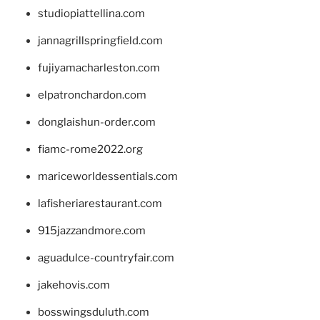
studiopiattellina.com
jannagrillspringfield.com
fujiyamacharleston.com
elpatronchardon.com
donglaishun-order.com
fiamc-rome2022.org
mariceworldessentials.com
lafisheriarestaurant.com
915jazzandmore.com
aguadulce-countryfair.com
jakehovis.com
bosswingsduluth.com