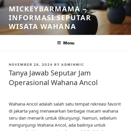
Skip
MICKEYBARMAMA –
to
INFORMASI SEPUTAR
content
WISATA WAHANA
Menu
POSTED
NOVEMBER 28, 2024
BY
ADMINMIC
ON
Tanya Jawab Seputar Jam
Operasional Wahana Ancol
Wahana Ancol adalah salah satu tempat rekreasi favorit
di Jakarta yang menawarkan berbagai macam wahana
seru dan menarik untuk dikunjungi. Namun, sebelum
mengunjungi Wahana Ancol, ada baiknya untuk