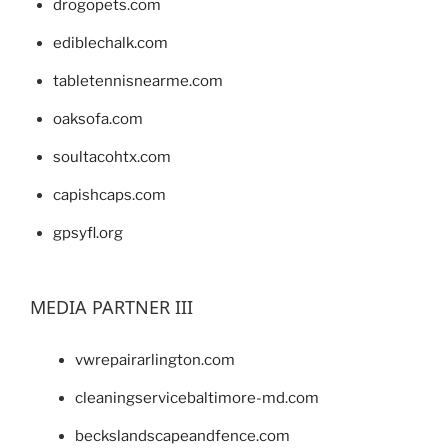
drogopets.com
ediblechalk.com
tabletennisnearme.com
oaksofa.com
soultacohtx.com
capishcaps.com
gpsyfl.org
MEDIA PARTNER III
vwrepairarlington.com
cleaningservicebaltimore-md.com
beckslandscapeandfence.com