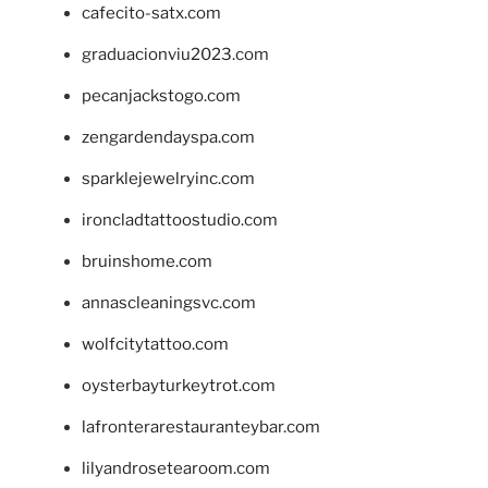
cafecito-satx.com
graduacionviu2023.com
pecanjackstogo.com
zengardendayspa.com
sparklejewelryinc.com
ironcladtattoostudio.com
bruinshome.com
annascleaningsvc.com
wolfcitytattoo.com
oysterbayturkeytrot.com
lafronterarestauranteybar.com
lilyandrosetearoom.com