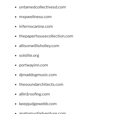
untamedcollectivesd.com
mxpwellness.com
infernocanine.com
thepaperhousecollection.com
allisonwillisholley.com
solslite.org
portwayinn.com
djmaddogmusic.com
thesoundarchitects.com
allin1roofing.com
keepjudgewebb.com
anatomyofadventure.com