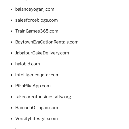
balanceyoganj.com
salesforceblogs.com
TrainGames365.com
BaytownEvaCationRentals.com
JabalpurCakeDelivery.com
halobjd.com
intelligenceqatar.com
PikaPikaApp.com
takecareofbusinessdfw.org
HamadaOfJapan.com
VersifyLifestyle.com