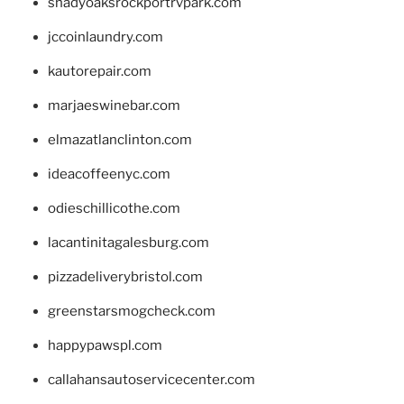
shadyoaksrockportrvpark.com
jccoinlaundry.com
kautorepair.com
marjaeswinebar.com
elmazatlanclinton.com
ideacoffeenyc.com
odieschillicothe.com
lacantinitagalesburg.com
pizzadeliverybristol.com
greenstarsmogcheck.com
happypawspl.com
callahansautoservicecenter.com