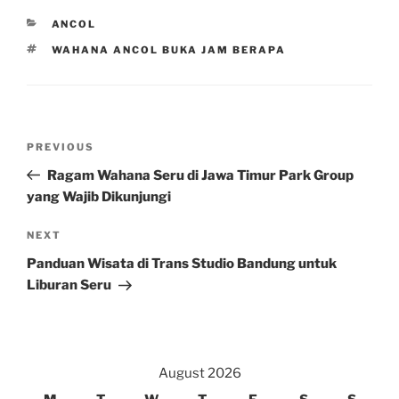
CATEGORIES
ANCOL
TAGS
WAHANA ANCOL BUKA JAM BERAPA
Post
Previous
PREVIOUS
navigation
Post
Ragam Wahana Seru di Jawa Timur Park Group
yang Wajib Dikunjungi
Next
NEXT
Post
Panduan Wisata di Trans Studio Bandung untuk
Liburan Seru
August 2026