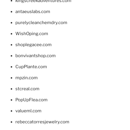
kingscreekadventures.com
antaeuslabs.com
purelycleanchemdry.com
WishOping.com
shoplegacee.com
bonvivantshop.com
CupPlante.com
mpzin.com
stcreal.com
PopUpFlea.com
valueml.com
rebeccatorresjewelry.com