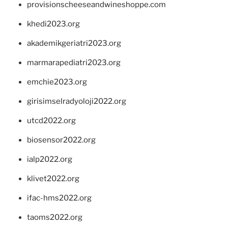
provisionscheeseandwineshoppe.com
khedi2023.org
akademikgeriatri2023.org
marmarapediatri2023.org
emchie2023.org
girisimselradyoloji2022.org
utcd2022.org
biosensor2022.org
ialp2022.org
klivet2022.org
ifac-hms2022.org
taoms2022.org