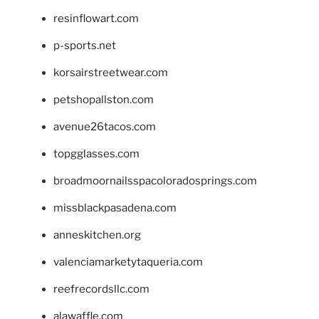
resinflowart.com
p-sports.net
korsairstreetwear.com
petshopallston.com
avenue26tacos.com
topgglasses.com
broadmoornailsspacoloradosprings.com
missblackpasadena.com
anneskitchen.org
valenciamarketytaqueria.com
reefrecordsllc.com
alawaffle.com