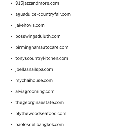
915jazzandmore.com
aguadulce-countryfair.com
jakehovis.com
bosswingsduluth.com
birminghamautocare.com
tonyscountrykitchen.com
jbellasnailspa.com
mychaihouse.com
alvisgrooming.com
thegeorginaestate.com
blythewoodseafood.com
paolosdelibangkok.com