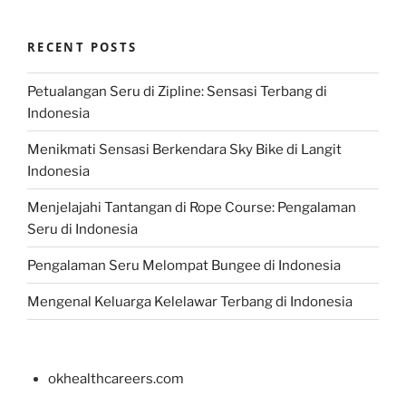
RECENT POSTS
Petualangan Seru di Zipline: Sensasi Terbang di
Indonesia
Menikmati Sensasi Berkendara Sky Bike di Langit
Indonesia
Menjelajahi Tantangan di Rope Course: Pengalaman
Seru di Indonesia
Pengalaman Seru Melompat Bungee di Indonesia
Mengenal Keluarga Kelelawar Terbang di Indonesia
okhealthcareers.com