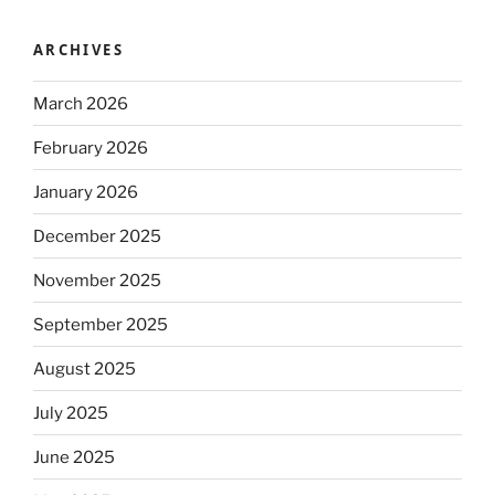
ARCHIVES
March 2026
February 2026
January 2026
December 2025
November 2025
September 2025
August 2025
July 2025
June 2025