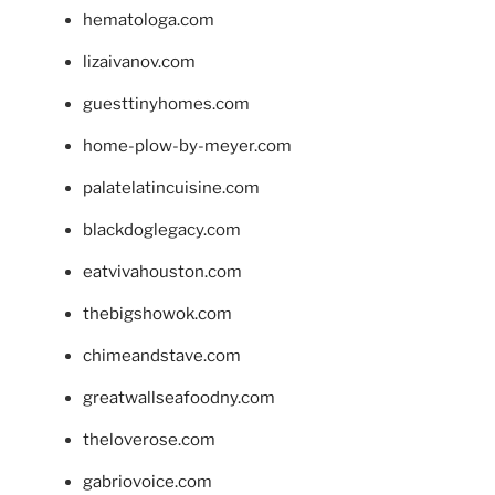
hematologa.com
lizaivanov.com
guesttinyhomes.com
home-plow-by-meyer.com
palatelatincuisine.com
blackdoglegacy.com
eatvivahouston.com
thebigshowok.com
chimeandstave.com
greatwallseafoodny.com
theloverose.com
gabriovoice.com