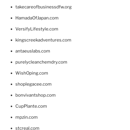
takecareofbusinessdfw.org
HamadaOfJapan.com
VersifyLifestyle.com
kingscreekadventures.com
antaeuslabs.com
purelycleanchemdry.com
WishOping.com
shoplegacee.com
bonvivantshop.com
CupPlante.com
mpzin.com
stcreal.com