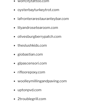
wolfcitytattoo.com
oysterbayturkeytrot.com
lafronterarestauranteybar.com
lilyandrosetearoom.com
olivesburgberrypatch.com
theslushkids.com
giobastian.com
glpascensori.com
rifloorepoxy.com
woolleymillingandpaving.com
uptonpvd.com
2troublegrill.com