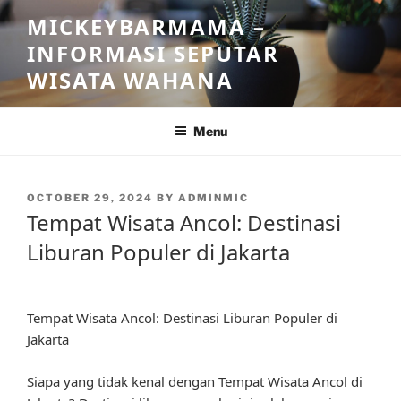
Skip
MICKEYBARMAMA –
to
INFORMASI SEPUTAR
content
WISATA WAHANA
Menu
POSTED
OCTOBER 29, 2024
BY
ADMINMIC
ON
Tempat Wisata Ancol: Destinasi
Liburan Populer di Jakarta
Tempat Wisata Ancol: Destinasi Liburan Populer di
Jakarta
Siapa yang tidak kenal dengan Tempat Wisata Ancol di