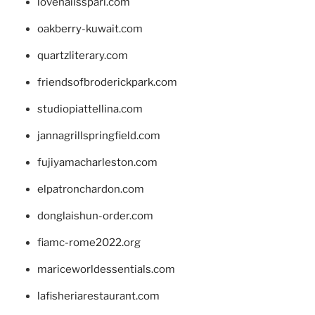
lovenailsspari.com
oakberry-kuwait.com
quartzliterary.com
friendsofbroderickpark.com
studiopiattellina.com
jannagrillspringfield.com
fujiyamacharleston.com
elpatronchardon.com
donglaishun-order.com
fiamc-rome2022.org
mariceworldessentials.com
lafisheriarestaurant.com