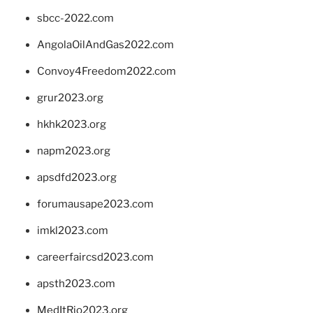
sbcc-2022.com
AngolaOilAndGas2022.com
Convoy4Freedom2022.com
grur2023.org
hkhk2023.org
napm2023.org
apsdfd2023.org
forumausape2023.com
imkl2023.com
careerfaircsd2023.com
apsth2023.com
MedItRio2023.org