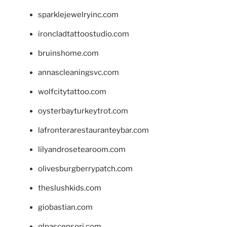
sparklejewelryinc.com
ironcladtattoostudio.com
bruinshome.com
annascleaningsvc.com
wolfcitytattoo.com
oysterbayturkeytrot.com
lafronterarestauranteybar.com
lilyandrosetearoom.com
olivesburgberrypatch.com
theslushkids.com
giobastian.com
glpascensori.com