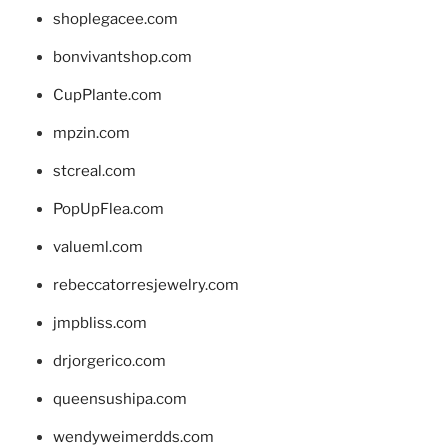
shoplegacee.com
bonvivantshop.com
CupPlante.com
mpzin.com
stcreal.com
PopUpFlea.com
valueml.com
rebeccatorresjewelry.com
jmpbliss.com
drjorgerico.com
queensushipa.com
wendyweimerdds.com