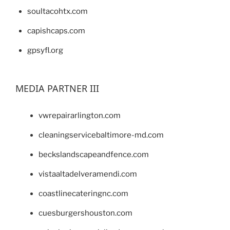
soultacohtx.com
capishcaps.com
gpsyfl.org
MEDIA PARTNER III
vwrepairarlington.com
cleaningservicebaltimore-md.com
beckslandscapeandfence.com
vistaaltadelveramendi.com
coastlinecateringnc.com
cuesburgershouston.com