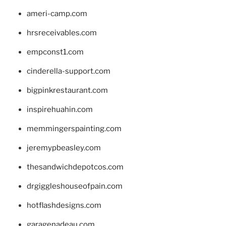
ameri-camp.com
hrsreceivables.com
empconst1.com
cinderella-support.com
bigpinkrestaurant.com
inspirehuahin.com
memmingerspainting.com
jeremypbeasley.com
thesandwichdepotcos.com
drgiggleshouseofpain.com
hotflashdesigns.com
garagenadeau.com