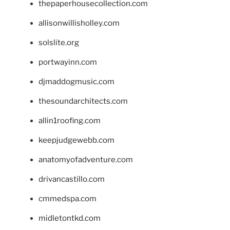
thepaperhousecollection.com
allisonwillisholley.com
solslite.org
portwayinn.com
djmaddogmusic.com
thesoundarchitects.com
allin1roofing.com
keepjudgewebb.com
anatomyofadventure.com
drivancastillo.com
cmmedspa.com
midletontkd.com