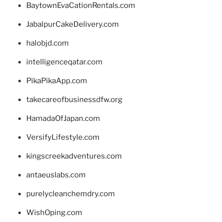
BaytownEvaCationRentals.com
JabalpurCakeDelivery.com
halobjd.com
intelligenceqatar.com
PikaPikaApp.com
takecareofbusinessdfw.org
HamadaOfJapan.com
VersifyLifestyle.com
kingscreekadventures.com
antaeuslabs.com
purelycleanchemdry.com
WishOping.com