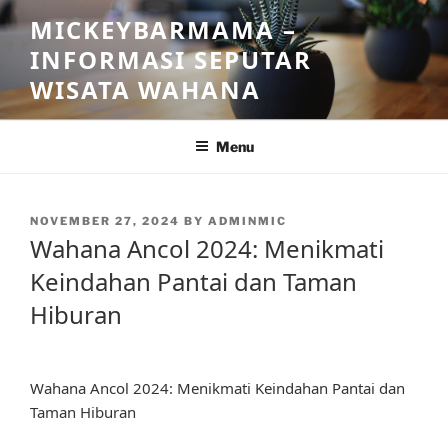
Skip
MICKEYBARMAMA –
to
INFORMASI SEPUTAR
content
WISATA WAHANA
Menu
POSTED
NOVEMBER 27, 2024
BY
ADMINMIC
ON
Wahana Ancol 2024: Menikmati
Keindahan Pantai dan Taman
Hiburan
Wahana Ancol 2024: Menikmati Keindahan Pantai dan
Taman Hiburan