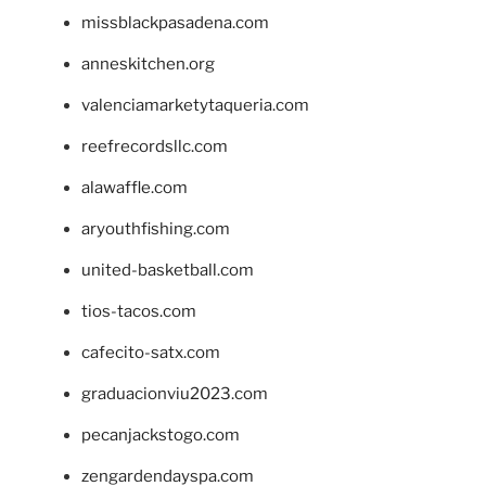
missblackpasadena.com
anneskitchen.org
valenciamarketytaqueria.com
reefrecordsllc.com
alawaffle.com
aryouthfishing.com
united-basketball.com
tios-tacos.com
cafecito-satx.com
graduacionviu2023.com
pecanjackstogo.com
zengardendayspa.com