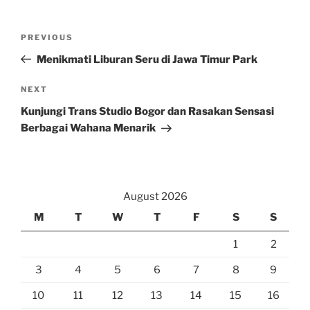
Post
Previous
PREVIOUS
navigation
Post
Menikmati Liburan Seru di Jawa Timur Park
Next
NEXT
Post
Kunjungi Trans Studio Bogor dan Rasakan Sensasi
Berbagai Wahana Menarik
August 2026
M
T
W
T
F
S
S
1
2
3
4
5
6
7
8
9
10
11
12
13
14
15
16