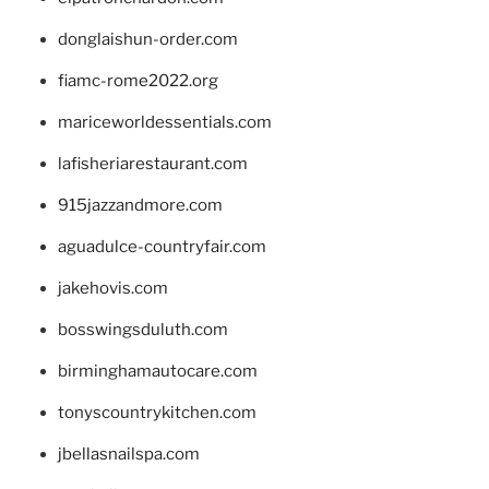
donglaishun-order.com
fiamc-rome2022.org
mariceworldessentials.com
lafisheriarestaurant.com
915jazzandmore.com
aguadulce-countryfair.com
jakehovis.com
bosswingsduluth.com
birminghamautocare.com
tonyscountrykitchen.com
jbellasnailspa.com