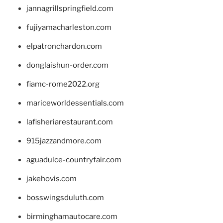
jannagrillspringfield.com
fujiyamacharleston.com
elpatronchardon.com
donglaishun-order.com
fiamc-rome2022.org
mariceworldessentials.com
lafisheriarestaurant.com
915jazzandmore.com
aguadulce-countryfair.com
jakehovis.com
bosswingsduluth.com
birminghamautocare.com