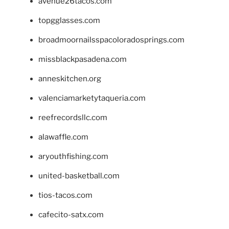
avenue26tacos.com
topgglasses.com
broadmoornailsspacoloradosprings.com
missblackpasadena.com
anneskitchen.org
valenciamarketytaqueria.com
reefrecordsllc.com
alawaffle.com
aryouthfishing.com
united-basketball.com
tios-tacos.com
cafecito-satx.com