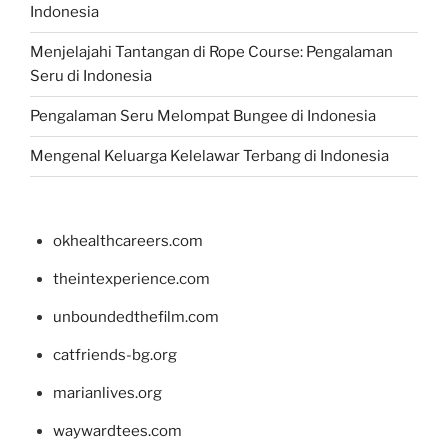
Indonesia
Menjelajahi Tantangan di Rope Course: Pengalaman
Seru di Indonesia
Pengalaman Seru Melompat Bungee di Indonesia
Mengenal Keluarga Kelelawar Terbang di Indonesia
okhealthcareers.com
theintexperience.com
unboundedthefilm.com
catfriends-bg.org
marianlives.org
waywardtees.com