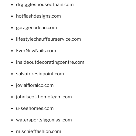
drgiggleshouseofpain.com
hotflashdesigns.com
garagenadeau.com
lifestylechauffeurservice.com
EverNewNails.com
insideoutdecoratingcentre.com
salvatoresinpoint.com
jovialfloralco.com
johnlscotthometeam.com
u-seehomes.com
watersportslagonissi.com
mischieffashion.com