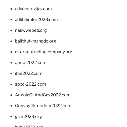
advocatevijay.com
adlibilimler2023.com
naswwebed.org
balithut-manado.org
alteregotradingcompany.org
aprce2022.com
ibie2022.com
sbcc-2022.com
AngolaOilAndGas2022.com
Convoy4Freedom2022.com
grur2023.org