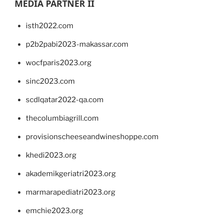
MEDIA PARTNER II
isth2022.com
p2b2pabi2023-makassar.com
wocfparis2023.org
sinc2023.com
scdlqatar2022-qa.com
thecolumbiagrill.com
provisionscheeseandwineshoppe.com
khedi2023.org
akademikgeriatri2023.org
marmarapediatri2023.org
emchie2023.org