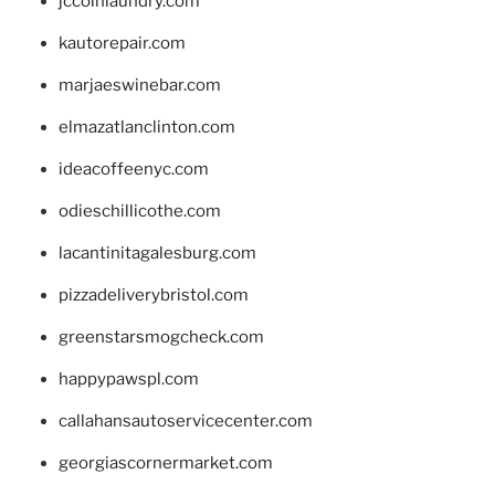
jccoinlaundry.com
kautorepair.com
marjaeswinebar.com
elmazatlanclinton.com
ideacoffeenyc.com
odieschillicothe.com
lacantinitagalesburg.com
pizzadeliverybristol.com
greenstarsmogcheck.com
happypawspl.com
callahansautoservicecenter.com
georgiascornermarket.com