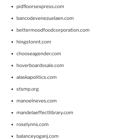
pidfloorsexpress.com
bancodevenezuelaen.com
bettermoodfoodcorporation.com
hingstonnt.com
chooseagender.com
hoverboardssale.com
alaskapolitics.com
stsmp.org
manoelneves.com
mandelaeffectlibrary.com
roselynns.com
balanceyoganj.com