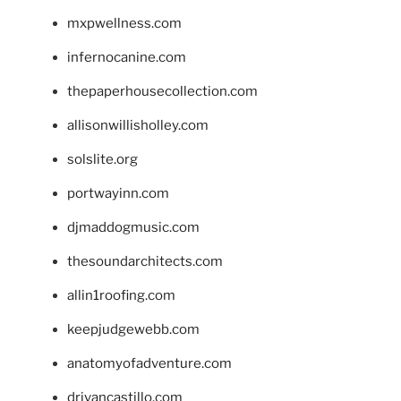
mxpwellness.com
infernocanine.com
thepaperhousecollection.com
allisonwillisholley.com
solslite.org
portwayinn.com
djmaddogmusic.com
thesoundarchitects.com
allin1roofing.com
keepjudgewebb.com
anatomyofadventure.com
drivancastillo.com