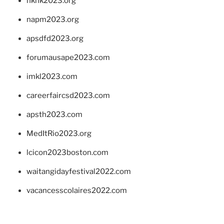
hkhk2023.org
napm2023.org
apsdfd2023.org
forumausape2023.com
imkl2023.com
careerfaircsd2023.com
apsth2023.com
MedItRio2023.org
lcicon2023boston.com
waitangidayfestival2022.com
vacancesscolaires2022.com