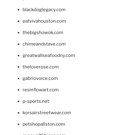
blackdoglegacy.com
eatvivahouston.com
thebigshowok.com
chimeandstave.com
greatwallseafoodny.com
theloverose.com
gabriovoice.com
resinflowart.com
p-sports.net
korsairstreetwear.com
petshopallston.com