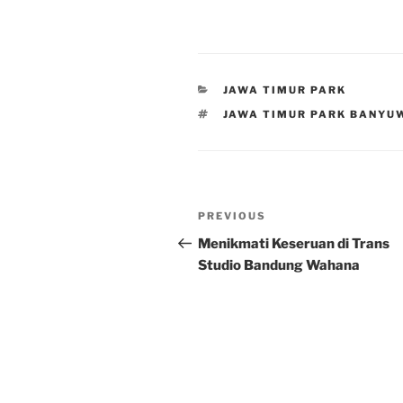
CATEGORIES
JAWA TIMUR PARK
TAGS
JAWA TIMUR PARK BANYU
Post
Previous
PREVIOUS
navigation
Post
Menikmati Keseruan di Trans
Studio Bandung Wahana