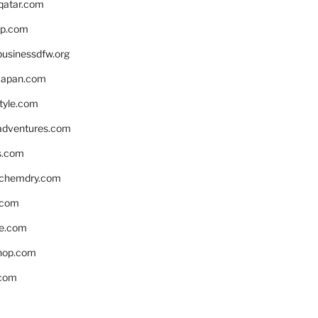
eqatar.com
pp.com
businessdfw.org
apan.com
style.com
adventures.com
s.com
nchemdry.com
.com
e.com
hop.com
.com