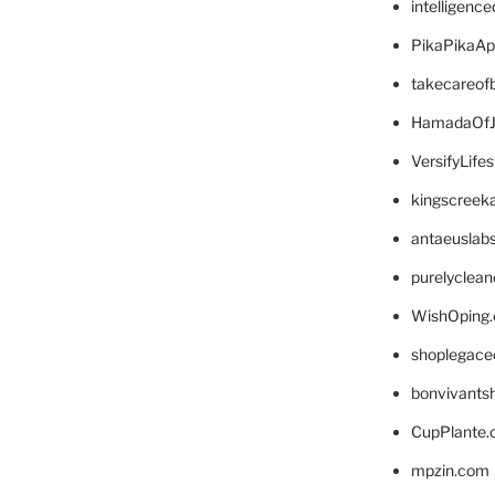
intelligenc
PikaPikaA
takecareof
HamadaOfJ
VersifyLife
kingscreek
antaeuslab
purelyclea
WishOping
shoplegace
bonvivants
CupPlante
mpzin.com