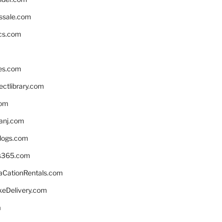
ssale.com
ics.com
es.com
ctlibrary.com
com
anj.com
blogs.com
s365.com
CationRentals.com
keDelivery.com
m