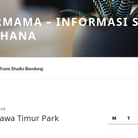
MAMA – INFORMASI 
AHANA
Trans Studio Bandung
MIC
 Jawa Timur Park
M
T