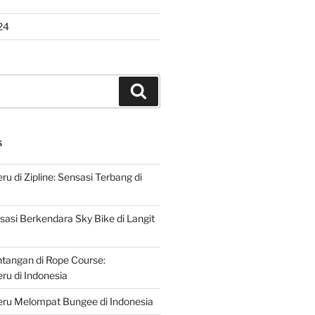
24
Search
S
u di Zipline: Sensasi Terbang di
asi Berkendara Sky Bike di Langit
ntangan di Rope Course:
u di Indonesia
ru Melompat Bungee di Indonesia