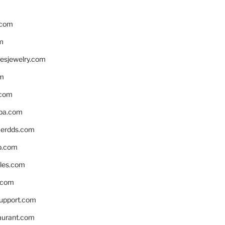
.com
m
resjewelry.com
om
.com
pa.com
erdds.com
p.com
bles.com
.com
support.com
aurant.com