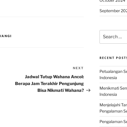
October 2024
September 20
Search
WANGI
for:
RECENT POST
NEXT
Next
Petualangan Ser
Post
Jadwal Tutup Wahana Ancol:
Indonesia
Berapa Jam Terakhir Pengunjung
Menikmati Sens
Bisa Nikmati Wahana?
Indonesia
Menjelajahi Ta
Pengalaman Ser
Pengalaman Se