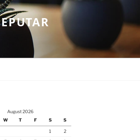
SEPUTAR
August 2026
W
T
F
S
S
1
2