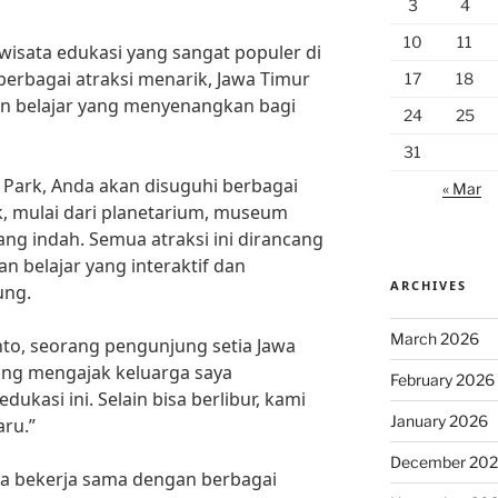
3
4
10
11
wisata edukasi yang sangat populer di
erbagai atraksi menarik, Jawa Timur
17
18
 belajar yang menyenangkan bagi
24
25
31
Park, Anda akan disuguhi berbagai
« Mar
, mulai dari planetarium, museum
ng indah. Semua atraksi ini dirancang
 belajar yang interaktif dan
ARCHIVES
ung.
March 2026
to, seorang pengunjung setia Jawa
ang mengajak keluarga saya
February 2026
ukasi ini. Selain bisa berlibur, kami
January 2026
aru.”
December 20
uga bekerja sama dengan berbagai