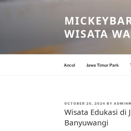
Skip
to
MICKEYBAR
content
WISATA W
Ancol
Jawa Timur Park
POSTED
OCTOBER 20, 2024
BY
ADMIN
ON
Wisata Edukasi di
Banyuwangi