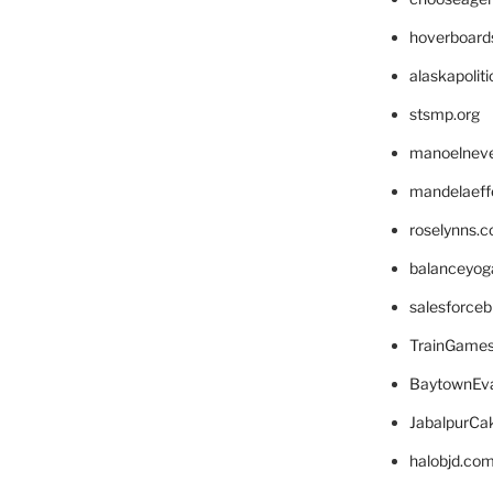
hoverboard
alaskapolit
stsmp.org
manoelnev
mandelaeffe
roselynns.
balanceyog
salesforce
TrainGame
BaytownEva
JabalpurCa
halobjd.co