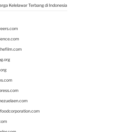
rga Kelelawar Terbang di Indonesia
reers.com
rience.com
hefilm.com
bg.org
.org
es.com
xpress.com
nezuelaen.com
foodcorporation.com
.com
nder.com