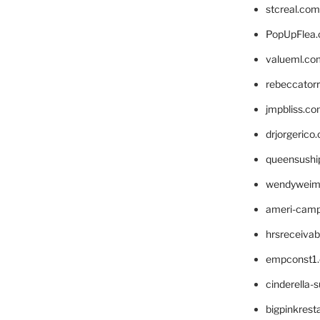
stcreal.com
PopUpFlea
valueml.co
rebeccator
jmpbliss.c
drjorgerico
queensushi
wendyweim
ameri-cam
hrsreceiva
empconst1
cinderella-
bigpinkrest