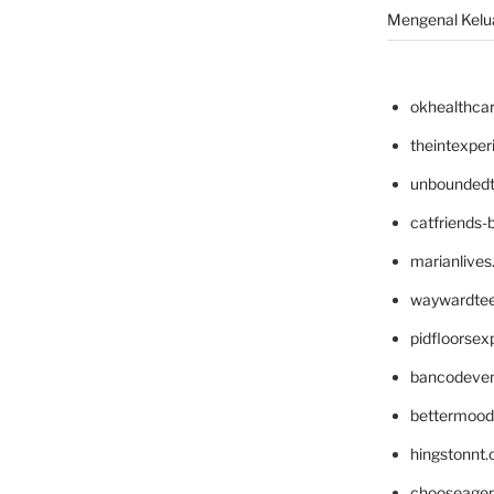
Mengenal Kelua
okhealthca
theintexpe
unboundedt
catfriends-
marianlives
waywardte
pidfloorse
bancodeve
bettermood
hingstonnt
chooseage