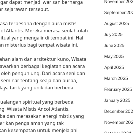
November 20
 agar dapat menjadi warisan berharga
ar sejarawan tersebut.
September 20
sa terpesona dengan aura mistis
August 2025
col Atlantis. Mereka merasa seolah-olah
July 2025
tual yang mengalir di tempat ini. Hal
 misterius bagi tempat wisata ini.
June 2025
May 2025
han alam dan arsitektur kuno, Wisata
enawarkan berbagai kegiatan dan acara
April 2025
 oleh pengunjung. Dari acara seni dan
March 2025
seminar tentang keajaiban purba,
aya tarik yang unik dan berbeda.
February 2025
January 2025
ualangan spiritual yang berbeda,
 Wisata Mistis Ancol Atlantis.
December 20
rba dan merasakan energi mistis yang
November 20
berikan pengalaman yang tak
atkan kesempatan untuk menjelajahi