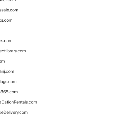
ssale.com
ics.com
es.com
ctlibrary.com
com
anj.com
blogs.com
s365.com
CationRentals.com
keDelivery.com
m