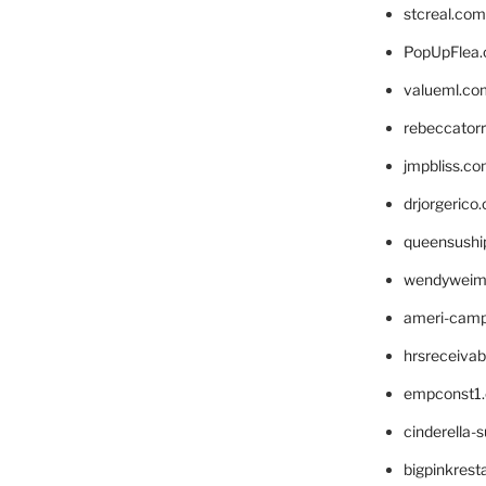
stcreal.com
PopUpFlea
valueml.co
rebeccator
jmpbliss.c
drjorgerico
queensushi
wendyweim
ameri-cam
hrsreceiva
empconst1
cinderella-
bigpinkrest