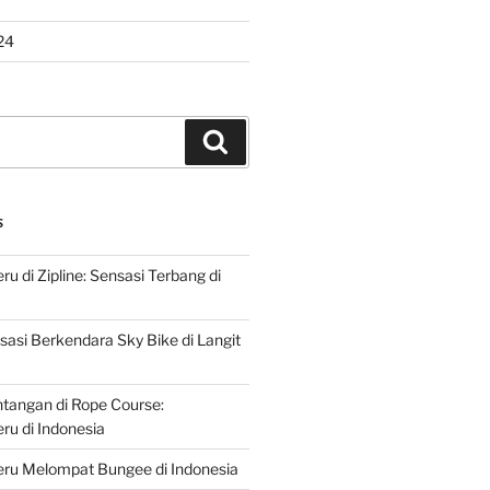
24
Search
S
u di Zipline: Sensasi Terbang di
asi Berkendara Sky Bike di Langit
ntangan di Rope Course:
u di Indonesia
ru Melompat Bungee di Indonesia