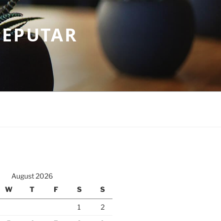
SEPUTAR
August 2026
W
T
F
S
S
1
2