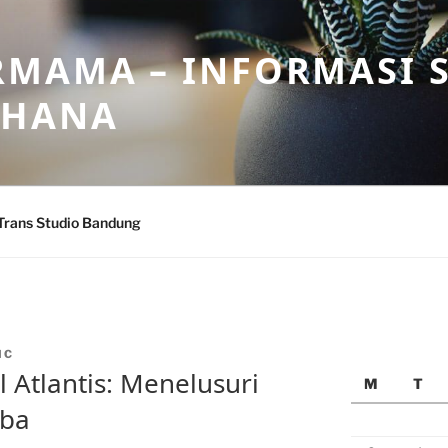
MAMA – INFORMASI 
AHANA
Trans Studio Bandung
IC
l Atlantis: Menelusuri
M
T
rba