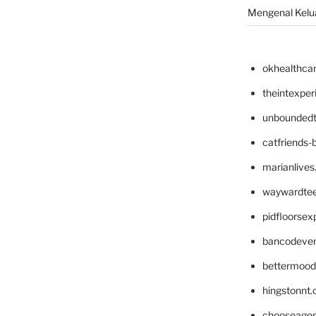
Mengenal Kelua
okhealthca
theintexpe
unboundedt
catfriends-
marianlives
waywardte
pidfloorse
bancodeve
bettermood
hingstonnt
chooseage