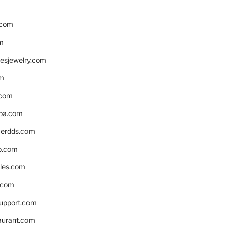
.com
m
resjewelry.com
om
.com
pa.com
erdds.com
p.com
bles.com
.com
support.com
aurant.com