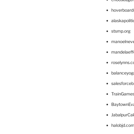
hoverboard
alaskapolit
stsmp.org
manoelnev
mandelaeffe
roselynns.
balanceyog
salesforce
TrainGame
BaytownEva
JabalpurCa
halobjd.co