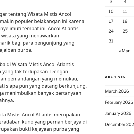
3
4
10
11
r tentang Wisata Mistis Ancol
semakin populer belakangan ini karena
17
18
yelimuti tempat ini. Ancol Atlantis
24
25
t wisata yang menawarkan
31
arik bagi para pengunjung yang
ajaiban purba.
« Mar
a di Wisata Mistis Ancol Atlantis
yang tak terlupakan. Dengan
ARCHIVES
 dan pemandangan yang memukau,
ti siapa pun yang datang berkunjung.
March 2026
juga menimbulkan banyak pertanyaan
ahnya.
February 2026
January 2026
ata Mistis Ancol Atlantis merupakan
peradaban kuno yang pernah berjaya di
December 20
erupakan bukti kejayaan purba yang