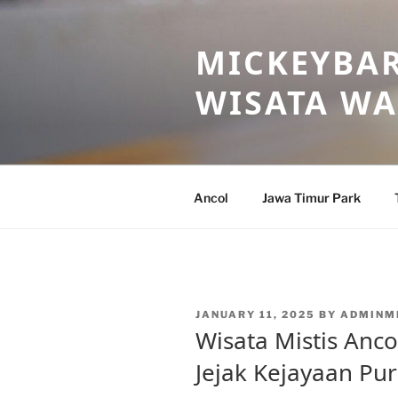
Skip
to
MICKEYBAR
content
WISATA W
Ancol
Jawa Timur Park
POSTED
JANUARY 11, 2025
BY
ADMINM
ON
Wisata Mistis Anco
Jejak Kejayaan Pu