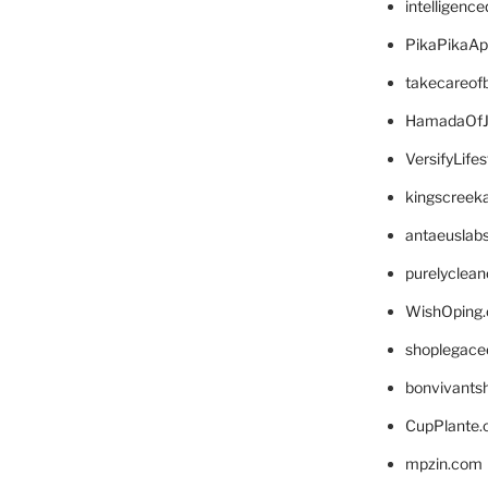
intelligenc
PikaPikaA
takecareof
HamadaOfJ
VersifyLife
kingscreek
antaeuslab
purelyclea
WishOping
shoplegace
bonvivants
CupPlante
mpzin.com