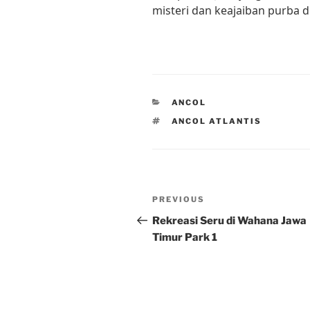
misteri dan keajaiban purba di
CATEGORIES
ANCOL
TAGS
ANCOL ATLANTIS
Post
Previous
PREVIOUS
navigation
Post
Rekreasi Seru di Wahana Jawa
Timur Park 1