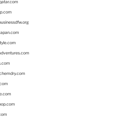
eqatar.com
pp.com
businessdfw.org
apan.com
style.com
adventures.com
s.com
nchemdry.com
.com
e.com
hop.com
.com