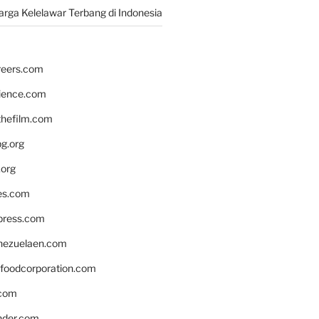
rga Kelelawar Terbang di Indonesia
reers.com
rience.com
hefilm.com
bg.org
.org
es.com
xpress.com
nezuelaen.com
foodcorporation.com
.com
nder.com