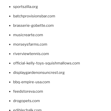
sportszilla.org
batchprovisionsbar.com
brasserie-gobette.com
musicrearte.com
morseysfarms.com
riverviewtennis.com
official-kelly-toys-squishmallows.com
displaygardenonsuncrest.org
bbq-empire-usa.com
feedstoreva.com
drogopets.com
ediblechalk.com