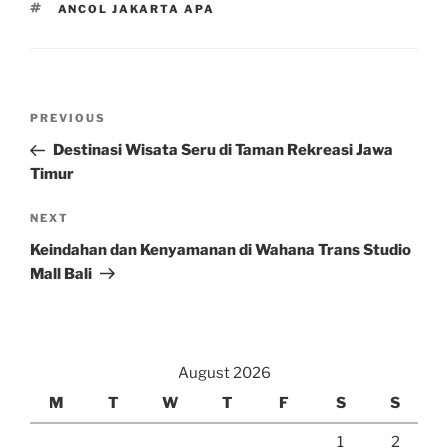
TAGS
ANCOL JAKARTA APA
Post
Previous
PREVIOUS
navigation
Post
Destinasi Wisata Seru di Taman Rekreasi Jawa
Timur
Next
NEXT
Post
Keindahan dan Kenyamanan di Wahana Trans Studio
Mall Bali
August 2026
M
T
W
T
F
S
S
1
2