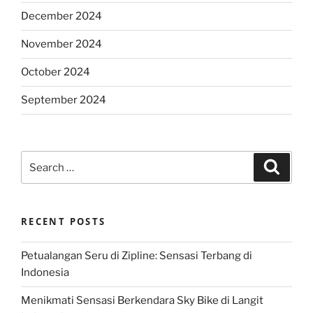
December 2024
November 2024
October 2024
September 2024
Search
Search
for:
RECENT POSTS
Petualangan Seru di Zipline: Sensasi Terbang di
Indonesia
Menikmati Sensasi Berkendara Sky Bike di Langit