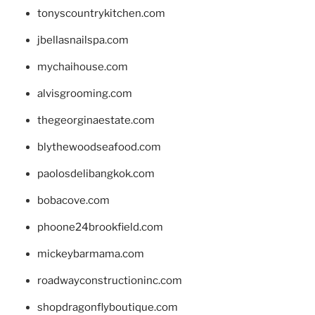
tonyscountrykitchen.com
jbellasnailspa.com
mychaihouse.com
alvisgrooming.com
thegeorginaestate.com
blythewoodseafood.com
paolosdelibangkok.com
bobacove.com
phoone24brookfield.com
mickeybarmama.com
roadwayconstructioninc.com
shopdragonflyboutique.com