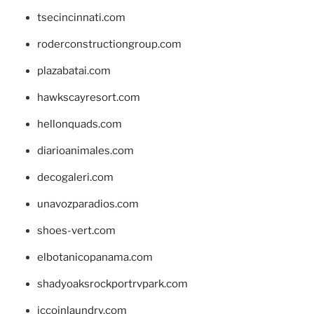
tsecincinnati.com
roderconstructiongroup.com
plazabatai.com
hawkscayresort.com
hellonquads.com
diarioanimales.com
decogaleri.com
unavozparadios.com
shoes-vert.com
elbotanicopanama.com
shadyoaksrockportrvpark.com
jccoinlaundry.com