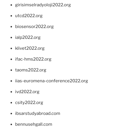
girisimselradyoloji2022.org
utcd2022.org
biosensor2022.org
ialp2022.org
klivet2022.org
ifac-hms2022.org
taoms2022.org
iias-euromena-conference2022.org
ivd2022.org
csity2022.org
ibsarstudyabroad.com
bennusehgall.com