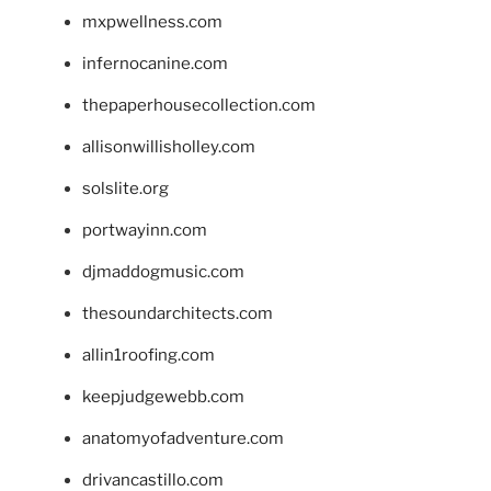
mxpwellness.com
infernocanine.com
thepaperhousecollection.com
allisonwillisholley.com
solslite.org
portwayinn.com
djmaddogmusic.com
thesoundarchitects.com
allin1roofing.com
keepjudgewebb.com
anatomyofadventure.com
drivancastillo.com