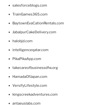
salesforceblogs.com
TrainGames365.com
BaytownEvaCationRentals.com
JabalpurCakeDelivery.com
halobjd.com
intelligenceqatar.com
PikaPikaApp.com
takecareofbusinessdfw.org
HamadaOfJapan.com
VersifyLifestyle.com
kingscreekadventures.com
antaeuslabs.com