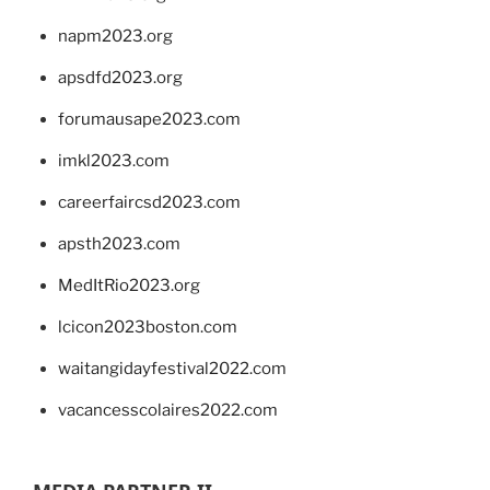
napm2023.org
apsdfd2023.org
forumausape2023.com
imkl2023.com
careerfaircsd2023.com
apsth2023.com
MedItRio2023.org
lcicon2023boston.com
waitangidayfestival2022.com
vacancesscolaires2022.com