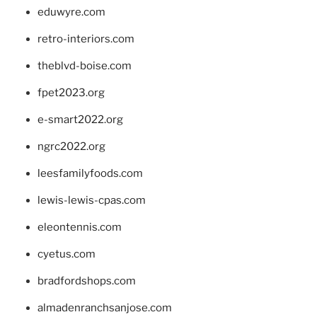
eduwyre.com
retro-interiors.com
theblvd-boise.com
fpet2023.org
e-smart2022.org
ngrc2022.org
leesfamilyfoods.com
lewis-lewis-cpas.com
eleontennis.com
cyetus.com
bradfordshops.com
almadenranchsanjose.com