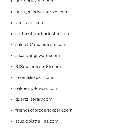
perfectfit24-7.com
portugalprivatedriver.com
von-racer.com
coffeeshopcharleston.com
salon104mainstreet.com
alkaspringswater.com
318mainstreet8h.com
lovenailsspari.com
oakberry-kuwait.com
quartzliterary.com
friendsofbroderickpark.com
studiopiattellina.com