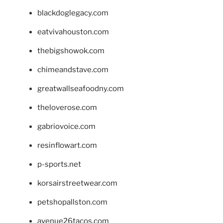
blackdoglegacy.com
eatvivahouston.com
thebigshowok.com
chimeandstave.com
greatwallseafoodny.com
theloverose.com
gabriovoice.com
resinflowart.com
p-sports.net
korsairstreetwear.com
petshopallston.com
avenue26tacos.com