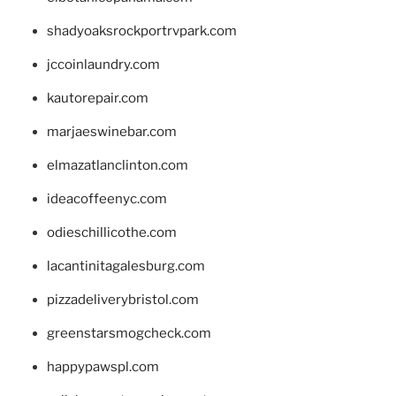
shadyoaksrockportrvpark.com
jccoinlaundry.com
kautorepair.com
marjaeswinebar.com
elmazatlanclinton.com
ideacoffeenyc.com
odieschillicothe.com
lacantinitagalesburg.com
pizzadeliverybristol.com
greenstarsmogcheck.com
happypawspl.com