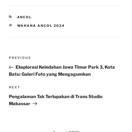
CATEGORIES
ANCOL
TAGS
WAHANA ANCOL 2024
Post
Previous
PREVIOUS
navigation
Post
Eksplorasi Keindahan Jawa Timur Park 3, Kota
Batu: Galeri Foto yang Mengagumkan
Next
NEXT
Post
Pengalaman Tak Terlupakan di Trans Studio
Makassar