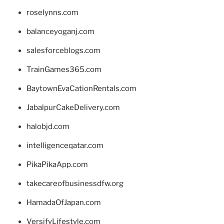
roselynns.com
balanceyoganj.com
salesforceblogs.com
TrainGames365.com
BaytownEvaCationRentals.com
JabalpurCakeDelivery.com
halobjd.com
intelligenceqatar.com
PikaPikaApp.com
takecareofbusinessdfw.org
HamadaOfJapan.com
VersifyLifestyle.com