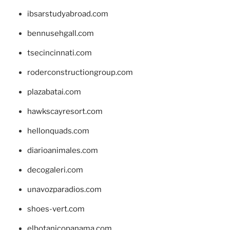
ibsarstudyabroad.com
bennusehgall.com
tsecincinnati.com
roderconstructiongroup.com
plazabatai.com
hawkscayresort.com
hellonquads.com
diarioanimales.com
decogaleri.com
unavozparadios.com
shoes-vert.com
elbotanicopanama.com