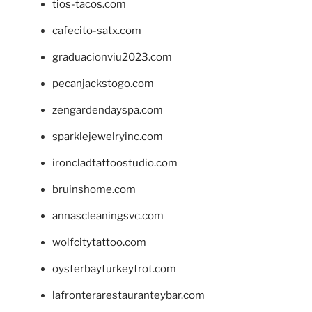
tios-tacos.com
cafecito-satx.com
graduacionviu2023.com
pecanjackstogo.com
zengardendayspa.com
sparklejewelryinc.com
ironcladtattoostudio.com
bruinshome.com
annascleaningsvc.com
wolfcitytattoo.com
oysterbayturkeytrot.com
lafronterarestauranteybar.com