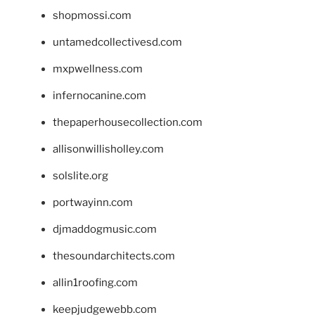
shopmossi.com
untamedcollectivesd.com
mxpwellness.com
infernocanine.com
thepaperhousecollection.com
allisonwillisholley.com
solslite.org
portwayinn.com
djmaddogmusic.com
thesoundarchitects.com
allin1roofing.com
keepjudgewebb.com