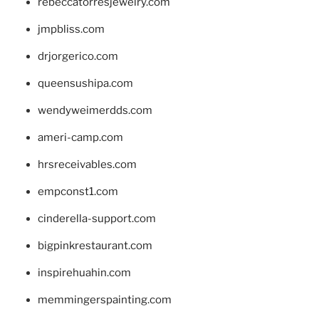
rebeccatorresjewelry.com
jmpbliss.com
drjorgerico.com
queensushipa.com
wendyweimerdds.com
ameri-camp.com
hrsreceivables.com
empconst1.com
cinderella-support.com
bigpinkrestaurant.com
inspirehuahin.com
memmingerspainting.com