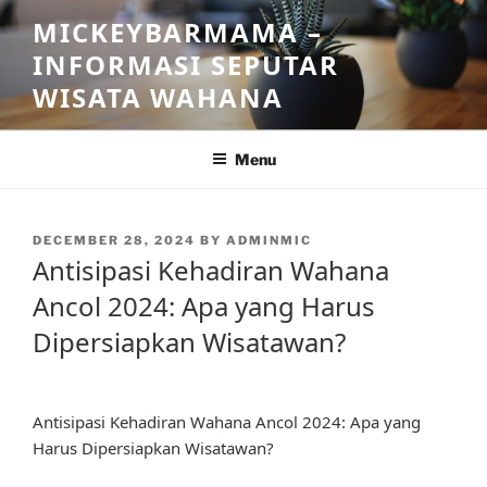
Skip
MICKEYBARMAMA –
to
INFORMASI SEPUTAR
content
WISATA WAHANA
Menu
POSTED
DECEMBER 28, 2024
BY
ADMINMIC
ON
Antisipasi Kehadiran Wahana
Ancol 2024: Apa yang Harus
Dipersiapkan Wisatawan?
Antisipasi Kehadiran Wahana Ancol 2024: Apa yang
Harus Dipersiapkan Wisatawan?